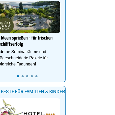
Ihr Traumurlaub für die 
Familie
1000m² Wellnessbereich
Etagen, Whirlpool auf de
Dachterrasse, 4 Them
Ideen sprießen - für frischen
chäftserfolg
derne Seminarräume und
ßgeschneiderte Pakete für
olgreiche Tagungen!
 BESTE FÜR FAMILIEN & KINDER