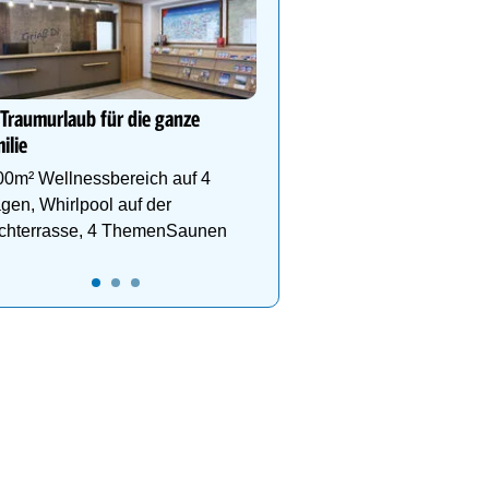
Wanderurlaub im Zillertal
Neuwirt-Finkenberg
Dein Hotel in der Ferien
Finkenberg für Ski- & W
 Traumurlaub für die ganze
Vergnügen auf bis zu 3
ilie
00m² Wellnessbereich auf 4
gen, Whirlpool auf der
chterrasse, 4 ThemenSaunen
14
15