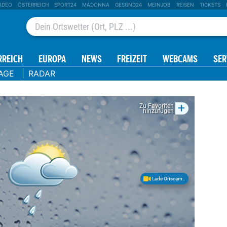
IDEO
ÖSTERREICH
SPORT24
MADONNA
GESUND24
MEINJOB
REISEN
TICKETS
RREICH
EUROPA
NEWS
FREIZEIT
WEBCAMS
SER
AGE
RADAR
+
Zu Favoriten
hinzufügen
Lade Ortscam..