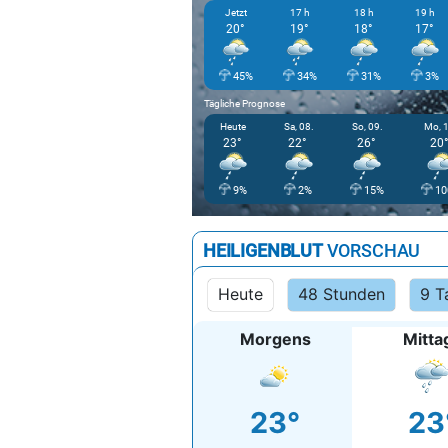
Jetzt
17 h
18 h
19 h
20°
19°
18°
17°
45%
34%
31%
3%
Tägliche Prognose
Heute
Sa, 08.
So, 09.
Mo, 1
23°
22°
26°
20°
9%
2%
15%
10
HEILIGENBLUT
VORSCHAU
Heute
48 Stunden
9 T
Morgens
Mitta
23°
23