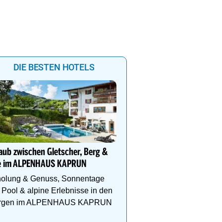
DIE BESTEN HOTELS
Urlaub mit Aussicht im H
Waldfrieden
aub zwischen Gletscher, Berg &
Hallenbad, Infinitypool,
e im ALPENHAUS KAPRUN
Fitness, Kulinarik, inkl.
- Dachstein Sommercard
holung & Genuss, Sonnentage
Wandergebiet.
Pool & alpine Erlebnisse in den
rgen im ALPENHAUS KAPRUN