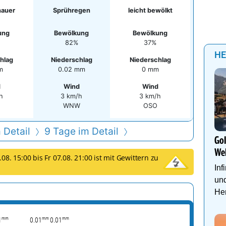
auer
Sprühregen
leicht bewölkt
ung
Bewölkung
Bewölkung
82%
37%
HE
hlag
Niederschlag
Niederschlag
m
0.02 mm
0 mm
d
Wind
Wind
h
3 km/h
3 km/h
WNW
OSO
 Detail
9 Tage im Detail
Go
We
08. 15:00 bis Fr 07.08. 21:00 ist mit Gewittern zu
Inf
und
Her
mm
mm
mm
1
0.01
0.01