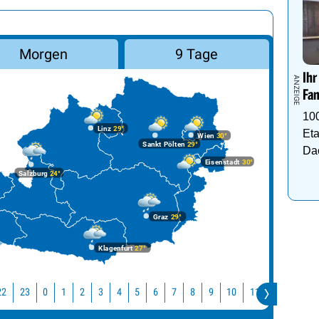
Morgen
9 Tage
Ihr
Fam
10
Linz
29°
Eta
Wien
30°
Sankt Pölten
29°
Da
Eisenstadt
30°
Salzburg
24°
Graz
29°
Klagenfurt
27°
22
23
10
11
12
13
0
1
2
3
4
5
6
7
8
9