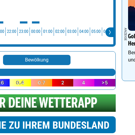
:00
22:00
23:00
00:00
01:00
02:00
03:00
04:00
05:00
06:00
07:00
08:0
Go
He
Be
Bewölkung
und
16
0.4
0.7
2
4
>5
IE ZU IHREM BUNDESLAND