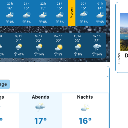
20 h
21 h
22 h
23 h
00 h
01 h
02 h
16°
16°
15°
15°
15°
14°
14°
Morgen
0%
3%
0%
3%
3%
0%
0%
0.
Di, 11.
Mi, 12.
Do, 13.
Fr, 14.
Sa, 15.
21°
23°
22°
23°
22°
D
0%
41%
14%
5%
8%
54%
age
gs
Abends
Nachts
°
17°
16°