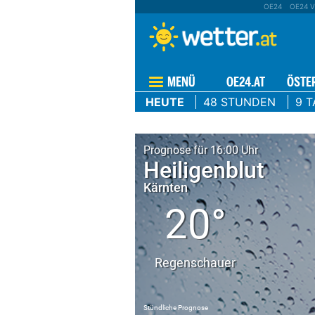
OE24
OE24 V
MENÜ
OE24.AT
ÖSTE
HEUTE
48 STUNDEN
9 T
Prognose für 16:00 Uhr
Heiligenblut
Kärnten
20°
Regenschauer
Stündliche Prognose