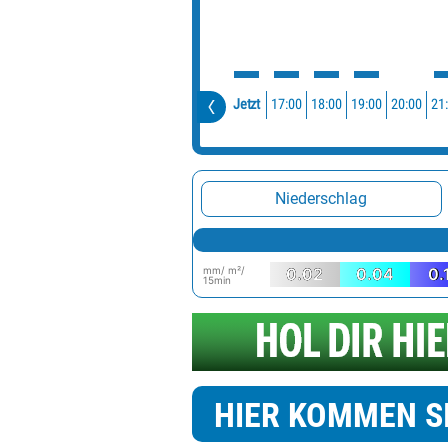
17:00
18:00
19:00
20:00
21
Jetzt
Niederschlag
mm/ m²/
0.02
0.04
0.
15min
HIER KOMMEN S