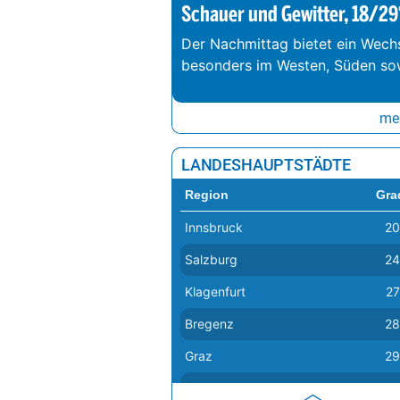
Schauer und Gewitter, 18/29
Der Nachmittag bietet ein Wechs
besonders im Westen, Süden so
meh
LANDESHAUPTSTÄDTE
Region
Gra
Innsbruck
20
Salzburg
24
Klagenfurt
27
Bregenz
28
Graz
29
Linz
29