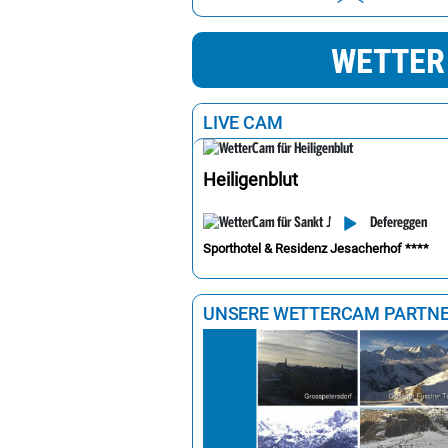
Sankt Pölten
29
WETTER 
Eisenstadt
30
Wien
30
LIVE CAM
Heiligenblut
Sporthotel & Residenz Jesacherhof ****
UNSERE WETTERCAM PARTN