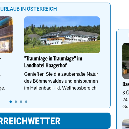
URLAUB IN ÖSTERREICH
Alpine C
geöffnet
Die läng
-
"Traumtage in Traumlage" im
Welt ist
Landhotel Haagerhof
Tickets:
&
Genießen Sie die zauberhafte Natur
des Böhmerwaldes und entspannen
Das
ge.
im Hallenbad + kl. Wellnessbereich
3 Ü
24.
Gr
RREICHWETTER