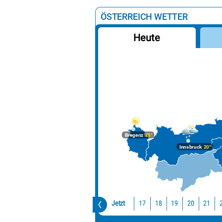
ÖSTERREICH WETTER
Heute
Bregenz
28°
Innsbruck
20°
Jetzt
17
18
19
20
21