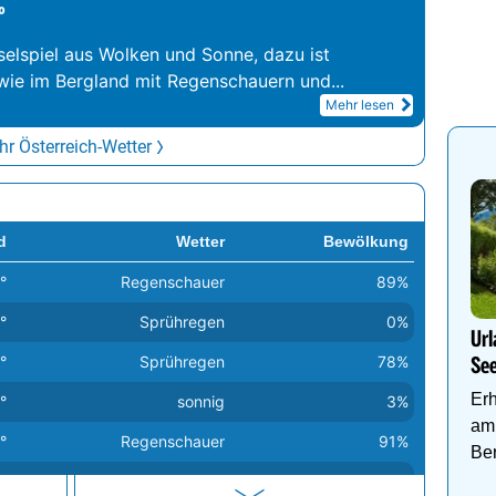
°
elspiel aus Wolken und Sonne, dazu ist
wie im Bergland mit Regenschauern und
...
Mehr lesen
r Österreich-Wetter
d
Wetter
Bewölkung
°
Regenschauer
89%
°
Sprühregen
0%
Url
°
Sprühregen
78%
Se
Er
°
sonnig
3%
am 
°
Regenschauer
91%
Be
°
heiter
23%