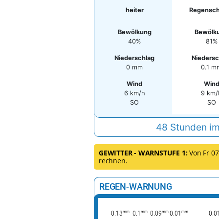
heiter
Regensch
Bewölkung
Bewölk
40%
81%
Niederschlag
Niedersc
0 mm
0.1 m
Wind
Win
6 km/h
9 km/
SO
SO
48 Stunden im
GEWITTER - WARNSTUFE 1:
Von Fr 07.
rechnen.
REGEN-WARNUNG
mm
mm
mm
mm
0.13
0.1
0.09
0.01
0.0