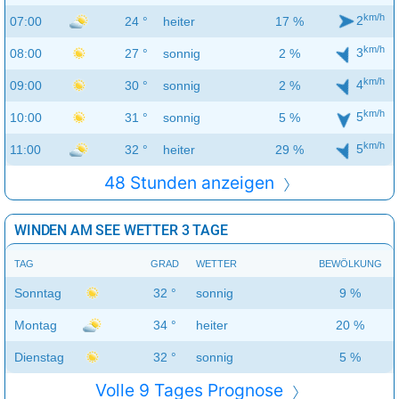
km/h
2
07:00
24 °
heiter
17 %
km/h
3
08:00
27 °
sonnig
2 %
km/h
4
09:00
30 °
sonnig
2 %
km/h
5
10:00
31 °
sonnig
5 %
km/h
5
11:00
32 °
heiter
29 %
48 Stunden anzeigen
WINDEN AM SEE WETTER 3 TAGE
TAG
GRAD
WETTER
BEWÖLKUNG
Sonntag
32 °
sonnig
9 %
Montag
34 °
heiter
20 %
Dienstag
32 °
sonnig
5 %
Volle 9 Tages Prognose