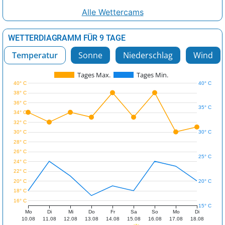
Alle Wettercams
WETTERDIAGRAMM FÜR 9 TAGE
Temperatur
Sonne
Niederschlag
Wind
Tages Max.
Tages Min.
40° C
40° C
38° C
36° C
35° C
34° C
32° C
30° C
30° C
28° C
26° C
25° C
24° C
22° C
20° C
20° C
18° C
16° C
15° C
Mo
Di
Mi
Do
Fr
Sa
So
Mo
Di
10.08
11.08
12.08
13.08
14.08
15.08
16.08
17.08
18.08