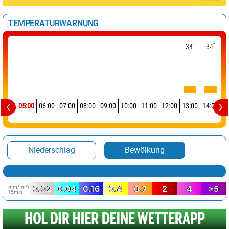
TEMPERATURWARNUNG
°
°
34
34
05:00
06:00
07:00
08:00
09:00
10:00
11:00
12:00
13:00
14:00
1
Niederschlag
Bewölkung
mm/ m²/
0.02
0.04
0.16
0.4
0.7
2
4
>5
15min