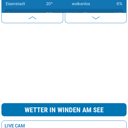
Eisenstadt
20°
wolkenlos
6%
Linz
20°
leicht bewölkt
14%
Wien
21°
leicht bewölkt
14%
Salzburg
23°
wolkenlos
0%
Bregenz
24°
wolkenlos
0%
WETTER IN WINDEN AM SEE
LIVE CAM