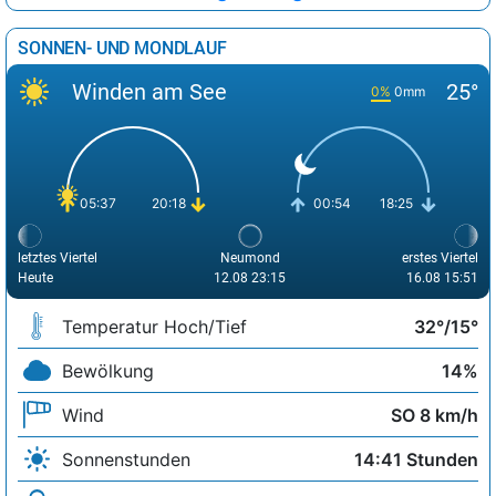
SONNEN- UND MONDLAUF
Winden am See
25°
0%
0mm
05:37
20:18
00:54
18:25
letztes Viertel
Neumond
erstes Viertel
Heute
12.08 23:15
16.08 15:51
Temperatur Hoch/Tief
32°/15°
Bewölkung
14%
Wind
SO 8 km/h
Sonnenstunden
14:41 Stunden