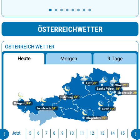
ÖSTERREICHWETTER
ÖSTERREICH WETTER
Morgen
9 Tage
Heute
Linz
20°
Wien
21°
Sankt Pölten
18°
Eisenstadt
20°
Salzburg
23°
Bregenz
24°
Innsbruck
18°
Graz
19°
Klagenfurt
19°
Jetzt
10
11
12
13
14
15
16
5
6
7
8
9