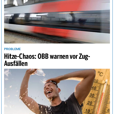
Vancouver
19°
sonnig
21%
Wellington
12°
heiter
27%
Wien
36°
heiter
34%
PROBLEME
Hitze-Chaos: ÖBB warnen vor Zug-
Ausfällen