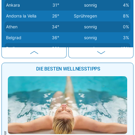
Ankara
31°
sonnig
4%
Andorra la Vella
26°
Sprühregen
8%
Athen
34°
sonnig
0%
Belgrad
36°
sonnig
3%
Berlin
30°
sonnig
19%
Bern
28°
Regenschauer
25%
DIE BESTEN WELLNESSTIPPS
Bratislava
35°
sonnig
22%
Brüssel
27°
sonnig
13%
Budapest
34°
sonnig
9%
Bukarest
33°
sonnig
2%
Chisinau
33°
sonnig
1%
Dublin
21°
stark bewölkt
80%