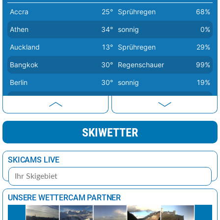
Valletta
29°
sonnig
0%
Accra
25°
Sprühregen
68%
Vatikan Stadt
37°
Sprühregen
6%
Athen
34°
sonnig
0%
Vilnius
24°
wolkig
48%
Auckland
13°
Sprühregen
29%
Warschau
29°
wolkig
33%
Bangkok
30°
Regenschauer
99%
Wien
21°
leicht bewölkt
14%
Berlin
30°
sonnig
19%
Zagreb
34°
sonnig
5%
Bern
28°
Regenschauer
25%
Buenos Aires
10°
sonnig
7%
SKIWETTER
Canberra
8°
Regenschauer
57%
Delhi
32°
Sprühregen
42%
SKICAMS LIVE
Dubai
40°
sonnig
1%
Havanna
32°
Sprühregen
16%
UNSERE WETTERCAM PARTNER
Istanbul
29°
sonnig
11%