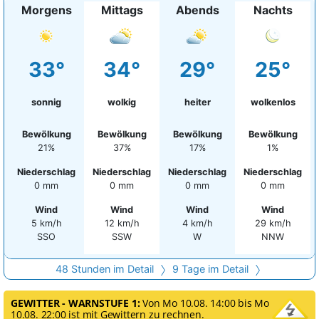
Morgens
Mittags
Abends
Nachts
33°
34°
29°
25°
sonnig
wolkig
heiter
wolkenlos
Bewölkung
Bewölkung
Bewölkung
Bewölkung
21%
37%
17%
1%
Niederschlag
Niederschlag
Niederschlag
Niederschlag
0 mm
0 mm
0 mm
0 mm
Wind
Wind
Wind
Wind
5 km/h
12 km/h
4 km/h
29 km/h
SSO
SSW
W
NNW
48 Stunden im Detail
9 Tage im Detail
GEWITTER - WARNSTUFE 1:
Von Mo 10.08. 14:00 bis Mo
10.08. 22:00 ist mit Gewittern zu rechnen.