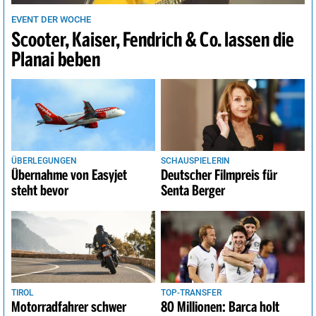
EVENT DER WOCHE
Scooter, Kaiser, Fendrich & Co. lassen die
Planai beben
ÜBERLEGUNGEN
SCHAUSPIELERIN
Übernahme von Easyjet
Deutscher Filmpreis für
steht bevor
Senta Berger
TIROL
TOP-TRANSFER
Motorradfahrer schwer
80 Millionen: Barca holt