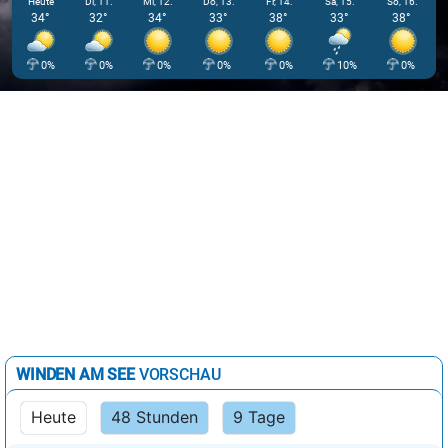
Heute
Di, 11.
Mi, 12.
Do, 13.
Fr, 14.
Sa, 15.
So, 16.
34°
32°
34°
33°
38°
33°
38°
0%
0%
0%
0%
0%
10%
0%
WINDEN AM SEE
VORSCHAU
Heute
48 Stunden
9 Tage