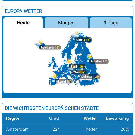
EUROPA WETTER
Morgen
9 Tage
Heute
Kiruna
19°
Reykjavik
13°
Moskau
22°
Berlin
30°
Wien
36°
Bukarest
33°
Madrid
38°
DIE WICHTIGSTEN EUROPÄISCHEN STÄDTE
Region
Grad
Wetter
Bewölkung
Amsterdam
22°
heiter
20%