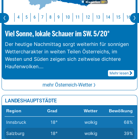
Klagenfurt
20°
Jetzt
10
11
12
13
14
15
4
5
6
7
8
9
Viel Sonne, lokale Schauer im SW. 5/20°
Der heutige Nachmittag sorgt weiterhin für sonnigen
Wettercharakter in weiten Teilen Österreichs, im
Westen und Süden zeigen sich zeitweise dichtere
Haufenwolken.
...
Mehr lesen
mehr Österreich-Wetter
LANDESHAUPTSTÄDTE
Region
Grad
Wetter
Bewölkung
Innsbruck
18°
wolkig
68%
Salzburg
18°
wolkig
39%