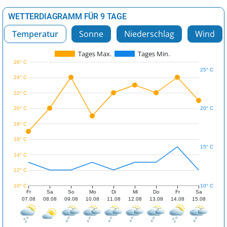
WETTERDIAGRAMM FÜR 9 TAGE
Temperatur
Sonne
Niederschlag
Wind
Tages Max.
Tages Min.
26° C
25° C
24° C
22° C
20° C
20° C
18° C
16° C
15° C
14° C
12° C
10° C
10° C
Fr
Sa
So
Mo
Di
Mi
Do
Fr
Sa
07.08
08.08
09.08
10.08
11.08
12.08
13.08
14.08
15.08