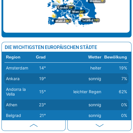
Moskau
9°
London
19°
Wien
29°
Istanbul
19°
Madrid
25°
DIE WICHTIGSTEN EUROPÄISCHEN STÄDTE
Region
Grad
Wetter
Bewölkung
Amsterdam
14°
heiter
19%
Ankara
19°
sonnig
7%
Andorra la
15°
leichter Regen
62%
Vella
Athen
23°
sonnig
0%
Belgrad
21°
sonnig
0%
Berlin
14°
sonnig
1%