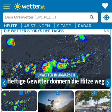
HEUTE
48 STUNDEN
9 TAGE
RADAR
1/6
DIE WETTER-STORYS DES TAGES
UNWETTER IM ANMARSCH
Heftige Gewitter donnern die Hitze weg
1
2
3