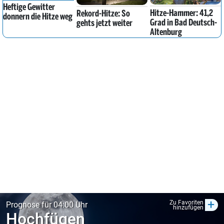
Heftige Gewitter
Hitze-Hammer: 41,2
Rekord-Hitze: So
donnern die Hitze weg
Grad in Bad Deutsch-
gehts jetzt weiter
Altenburg
+
Zu Favoriten
Prognose für 04:00 Uhr
hinzufügen
Hochfügen