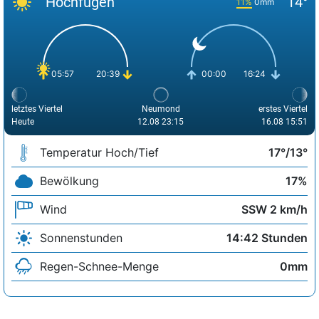
Hochfügen
14°
11%
0mm
05:57
20:39
00:00
16:24
letztes Viertel
Neumond
erstes Viertel
Heute
12.08 23:15
16.08 15:51
Temperatur Hoch/Tief
17°/13°
Bewölkung
17%
Wind
SSW 2 km/h
Sonnenstunden
14:42 Stunden
Regen-Schnee-Menge
0mm