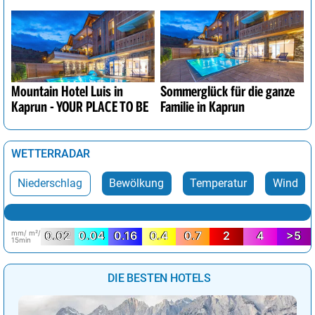
Mountain Hotel Luis in
Sommerglück für die ganze
Kaprun - YOUR PLACE TO BE
Familie in Kaprun
WETTERRADAR
Niederschlag
Bewölkung
Temperatur
Wind
mm/ m²/
0.02
0.04
0.16
0.4
0.7
2
4
>5
15min
DIE BESTEN HOTELS