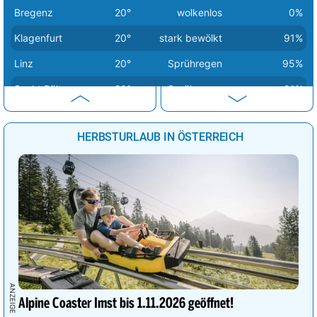
Bregenz
20°
wolkenlos
0%
Klagenfurt
20°
stark bewölkt
91%
Linz
20°
Sprühregen
95%
Sankt Pölten
20°
Sprühregen
91%
Eisenstadt
23°
stark bewölkt
91%
HERBSTURLAUB IN ÖSTERREICH
Wien
23°
Sprühregen
91%
Graz
26°
stark bewölkt
91%
Alpine Coaster Imst bis 1.11.2026 geöffnet!