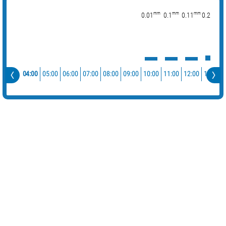
mm
mm
mm
mm
0.01
0.1
0.11
0.21
0
04:00
05:00
06:00
07:00
08:00
09:00
10:00
11:00
12:00
13:00