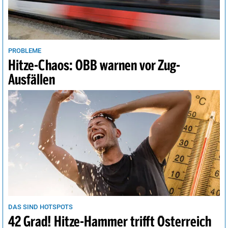
Vancouver
14°
sonnig
4%
Wellington
16°
heiter
24%
Wien
29°
Regenschauer
63%
PROBLEME
Hitze-Chaos: ÖBB warnen vor Zug-
Ausfällen
DAS SIND HOTSPOTS
42 Grad! Hitze-Hammer trifft Österreich