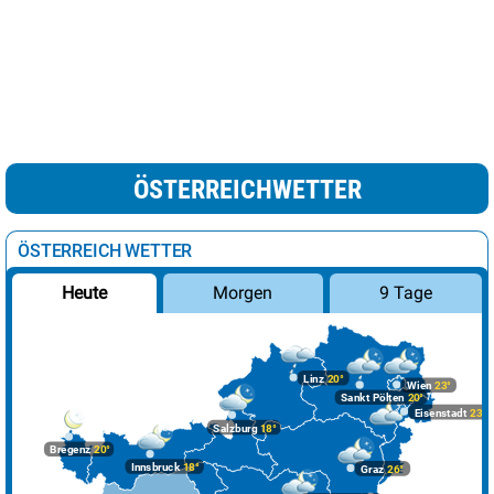
ÖSTERREICHWETTER
ÖSTERREICH WETTER
Morgen
9 Tage
Heute
Linz
20°
Wien
23°
Sankt Pölten
20°
Eisenstadt
23°
Salzburg
18°
Bregenz
20°
Innsbruck
18°
Graz
26°