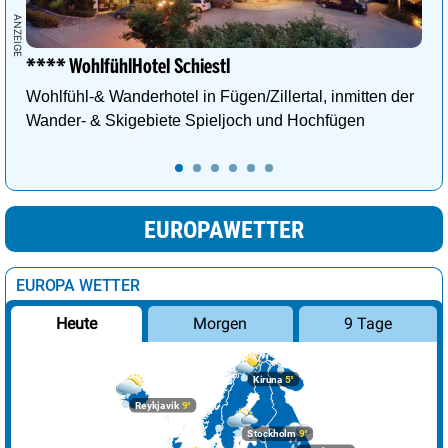
**** WohlfühlHotel Schiestl
Wohlfühl-& Wanderhotel in Fügen/Zillertal, inmitten der
Wander- & Skigebiete Spieljoch und Hochfügen
EUROPAWETTER
EUROPA WETTER
Morgen
9 Tage
Heute
Kiruna
5°
Reykjavik
9°
Stockholm
9°