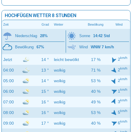
HOCHFÜGEN WETTER 8 STUNDEN
Zeit
Grad
Wetter
Bewölkung
Wind
Niederschlag
28%
Sonne
14:42 Std
Bewölkung
67%
Wind
WNW 7 km/h
km/h
2
Jetzt
14 °
leicht bewölkt
17 %
km/h
2
04:00
13 °
wolkig
71 %
km/h
2
05:00
14 °
wolkig
53 %
km/h
1
06:00
15 °
wolkig
40 %
km/h
3
07:00
16 °
wolkig
49 %
km/h
5
08:00
16 °
wolkig
53 %
km/h
6
09:00
17 °
wolkig
40 %