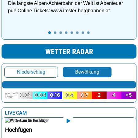
Die längste Alpen-Achterbahn der Welt ist Abenteuer
pur! Online Tickets: www.imster-bergbahnen.at
WETTER RADAR
Niederschlag
Bewölkung
mm/ m²/
0.02
0.04
0.16
0.4
0.7
2
4
>5
15min
LIVE CAM
Hochfügen