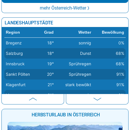
mehr Österreich-Wetter
LANDESHAUPTSTÄDTE
Region
Grad
Wetter
Bewölkung
Bregenz
18°
sonnig
0%
Salzburg
18°
Dunst
68%
Innsbruck
19°
Sprühregen
68%
Sankt Pölten
20°
Sprühregen
91%
Klagenfurt
21°
stark bewölkt
91%
Linz
21°
sonnig
0%
Eisenstadt
22°
Sprühregen
90%
HERBSTURLAUB IN ÖSTERREICH
Wien
23°
Sprühregen
91%
Graz
24°
Sprühregen
15%