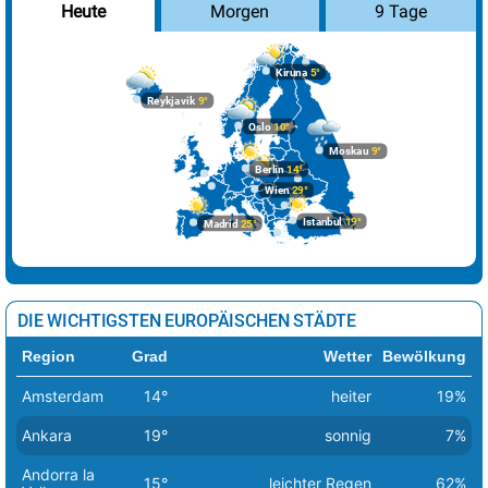
Morgen
9 Tage
Heute
Kiruna
5°
Reykjavik
9°
Oslo
10°
Moskau
9°
Berlin
14°
Wien
29°
Istanbul
19°
Madrid
25°
DIE WICHTIGSTEN EUROPÄISCHEN STÄDTE
Region
Grad
Wetter
Bewölkung
Amsterdam
14°
heiter
19%
Ankara
19°
sonnig
7%
Andorra la
15°
leichter Regen
62%