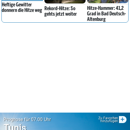
Heftige Gewitter
Hitze-Hammer: 41,2
Rekord-Hitze: So
donnern die Hitze weg
Grad in Bad Deutsch-
gehts jetzt weiter
Altenburg
+
Zu Favoriten
Prognose für 07:00 Uhr
hinzufügen
Tunis