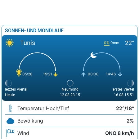
SONNEN- UND MONDLAUF
Tunis
22°
0%
0mm
05:28
19:21
00:00
14:46
letztes Viertel
Neumond
erstes Viertel
Heute
12.08 23:15
16.08 15:51
Temperatur Hoch/Tief
22°/18°
Bewölkung
2%
Wind
ONO 8 km/h