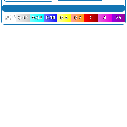
mm/ m²/
0.02
0.04
0.16
0.4
0.7
2
4
>5
15min