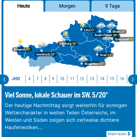
Morgen
9 Tage
Heute
Linz
21°
Wien
23°
Sankt Pölten
20°
Eisenstadt
22°
Salzburg
18°
Bregenz
18°
Innsbruck
19°
Graz
24°
Klagenfurt
21°
Jetzt
10
11
12
13
14
15
16
17
6
7
8
9
Viel Sonne, lokale Schauer im SW. 5/20°
Der heutige Nachmittag sorgt weiterhin für sonnigen
Wettercharakter in weiten Teilen Österreichs, im
Westen und Süden zeigen sich zeitweise dichtere
Haufenwolken.
...
Mehr lesen