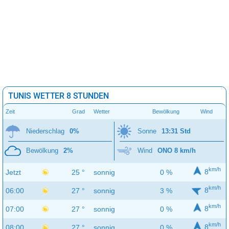
TUNIS WETTER 8 STUNDEN
Zeit
Grad
Wetter
Bewölkung
Wind
Niederschlag
0%
Sonne
13:31 Std
Bewölkung
2%
Wind
ONO 8 km/h
km/h
8
Jetzt
25 °
sonnig
0 %
km/h
8
06:00
27 °
sonnig
3 %
km/h
8
07:00
27 °
sonnig
0 %
km/h
8
08:00
27 °
sonnig
0 %