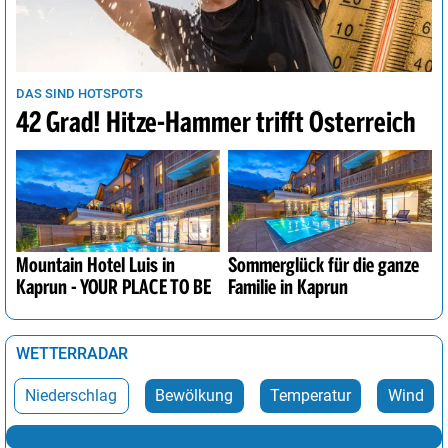
DAS SIND HOTSPOTS
42 Grad! Hitze-Hammer trifft Österreich
Mountain Hotel Luis in
Sommerglück für die ganze
Kaprun - YOUR PLACE TO BE
Familie in Kaprun
WETTERRADAR
Niederschlag
Bewölkung
Temperatur
Wind