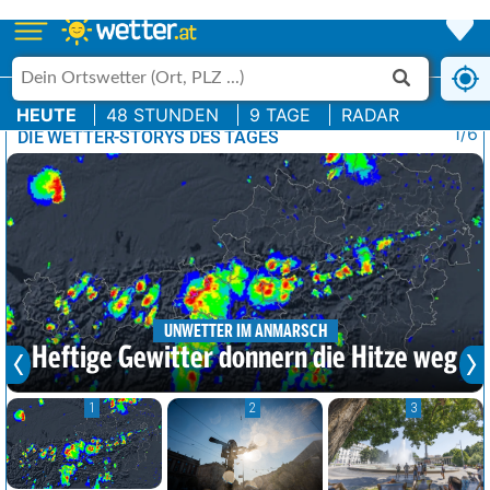
HEUTE
48 STUNDEN
9 TAGE
RADAR
1/6
DIE WETTER-STORYS DES TAGES
UNWETTER IM ANMARSCH
Heftige Gewitter donnern die Hitze weg
1
2
3