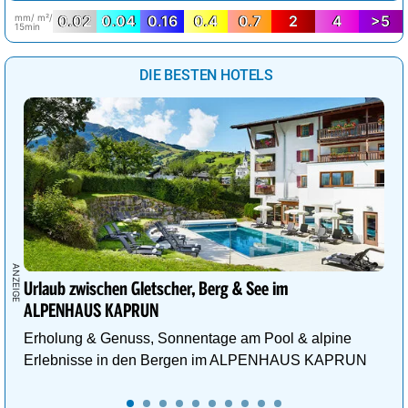
mm/ m²/
0.02
0.04
0.16
0.4
0.7
2
4
>5
15min
DIE BESTEN HOTELS
Urlaub zwischen Gletscher, Berg & See im
ALPENHAUS KAPRUN
Erholung & Genuss, Sonnentage am Pool & alpine
Erlebnisse in den Bergen im ALPENHAUS KAPRUN