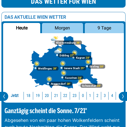
DAS WETTER FÜR WIEN
DAS AKTUELLE WIEN WETTER
Morgen
9 Tage
Heute
Klosterneuburg
28°
Döbling
27°
Kagran
28°
Essling
28°
Innere Stadt
29°
Weidlingau
28°
Favoriten
28°
Atzgersdorf
28°
Schwechat
28°
Jetzt
18
19
20
21
22
23
0
1
2
3
4
5
Ganztägig scheint die Sonne. 7/21°
Abgesehen von ein paar hohen Wolkenfeldern scheint