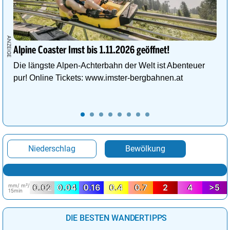
Alpine Coaster Imst bis 1.11.2026 geöffnet!
Die längste Alpen-Achterbahn der Welt ist Abenteuer
pur! Online Tickets: www.imster-bergbahnen.at
Niederschlag
Bewölkung
mm/ m²/
0.02
0.04
0.16
0.4
0.7
2
4
>5
15min
DIE BESTEN WANDERTIPPS