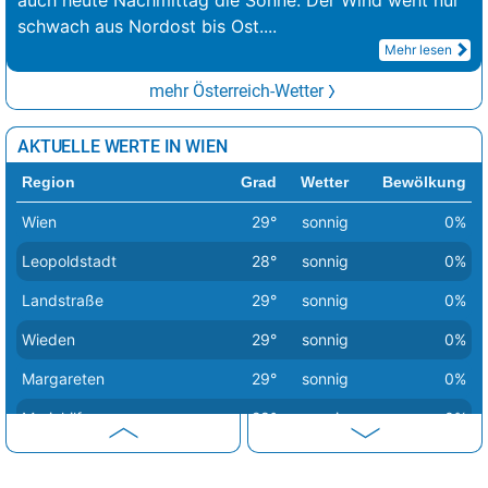
auch heute Nachmittag die Sonne. Der Wind weht nur
schwach aus Nordost bis Ost.
...
Mehr lesen
mehr Österreich-Wetter
AKTUELLE WERTE IN WIEN
Region
Grad
Wetter
Bewölkung
Wien
29°
sonnig
0%
Leopoldstadt
28°
sonnig
0%
Landstraße
29°
sonnig
0%
Wieden
29°
sonnig
0%
Margareten
29°
sonnig
0%
Mariahilf
28°
sonnig
0%
Neubau
28°
sonnig
0%