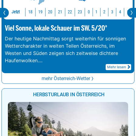
Jetzt
18
19
20
21
22
23
0
1
2
3
4
5
Viel Sonne, lokale Schauer im SW. 5/20°
Der heutige Nachmittag sorgt weiterhin für sonnigen
Wettercharakter in weiten Teilen Österreichs, im
Westen und Süden zeigen sich zeitweise dichtere
Haufenwolken.
...
Mehr lesen
mehr Österreich-Wetter
HERBSTURLAUB IN ÖSTERREICH