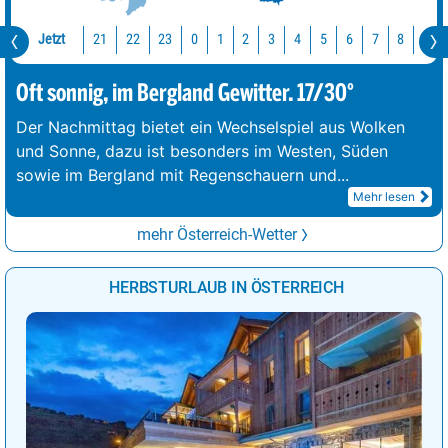
Jetzt
21
22
23
0
1
2
3
4
5
6
7
8
9
Oft sonnig, im Bergland Gewitter. 17/30°
Der Nachmittag bietet ein Wechselspiel aus Wolken
und Sonne, dazu ist besonders im Westen, Süden
sowie im Bergland mit Regenschauern und
...
Mehr lesen
mehr Österreich-Wetter
HERBSTURLAUB IN ÖSTERREICH