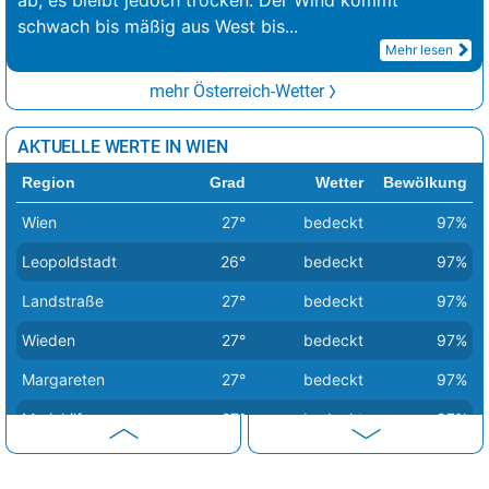
ab, es bleibt jedoch trocken. Der Wind kommt
schwach bis mäßig aus West bis
...
Mehr lesen
mehr Österreich-Wetter
AKTUELLE WERTE IN WIEN
Region
Grad
Wetter
Bewölkung
Wien
27°
bedeckt
97%
Leopoldstadt
26°
bedeckt
97%
Landstraße
27°
bedeckt
97%
Wieden
27°
bedeckt
97%
Margareten
27°
bedeckt
97%
Mariahilf
27°
bedeckt
97%
Neubau
26°
bedeckt
97%