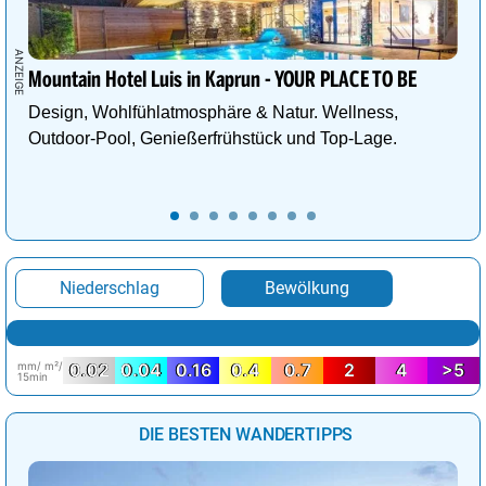
Mountain Hotel Luis in Kaprun - YOUR PLACE TO BE
Design, Wohlfühlatmosphäre & Natur. Wellness,
Outdoor-Pool, Genießerfrühstück und Top-Lage.
Niederschlag
Bewölkung
mm/ m²/
0.02
0.04
0.16
0.4
0.7
2
4
>5
15min
DIE BESTEN WANDERTIPPS