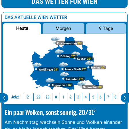
DAS WETTER FÜR WIEN
DAS AKTUELLE WIEN WETTER
Morgen
9 Tage
Heute
Klosterneuburg
25°
Döbling
25°
Kagran
26°
Essling
25°
Innere Stadt
27°
Weidlingau
25°
Favoriten
26°
Atzgersdorf
26°
Schwechat
26°
Jetzt
21
22
23
0
1
2
3
4
5
6
7
8
9
Ein paar Wolken, sonst sonnig. 20/31°
Am Nachmittag wechseln Sonne und Wolken einander