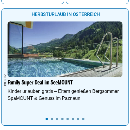
Wien
33°
sonnig
6%
HERBSTURLAUB IN ÖSTERREICH
Eisenstadt
34°
wolkig
43%
Graz
35°
sonnig
0%
Family Super Deal im SeeMOUNT
Kinder urlauben gratis – Eltern genießen Bergsommer,
SpaMOUNT & Genuss im Paznaun.