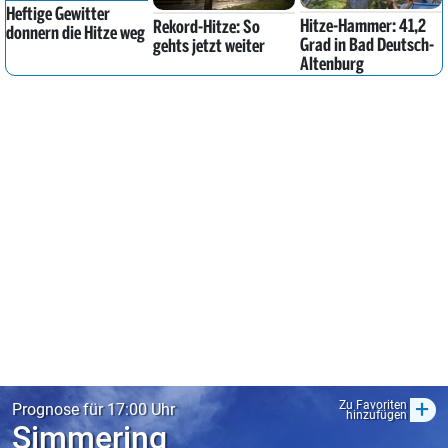
Heftige Gewitter
Hitze-Hammer: 41,2
Rekord-Hitze: So
donnern die Hitze weg
Grad in Bad Deutsch-
gehts jetzt weiter
Altenburg
+
Zu Favoriten
Prognose für 17:00 Uhr
hinzufügen
Simmering