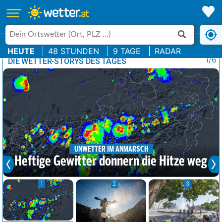
HEUTE
48 STUNDEN
9 TAGE
RADAR
1/6
DIE WETTER-STORYS DES TAGES
UNWETTER IM ANMARSCH
Heftige Gewitter donnern die Hitze weg
1
2
3