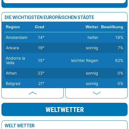
DIE WICHTIGSTEN EUROPÄISCHEN STÄDTE
Region
Grad
Wetter
Bewölkung
Amsterdam
14°
heiter
19%
Ankara
19°
sonnig
7%
Andorra la
15°
leichter Regen
62%
Vella
Athen
23°
sonnig
0%
Belgrad
21°
sonnig
0%
Berlin
14°
sonnig
1%
Bern
20°
sonnig
2%
WELTWETTER
Bratislava
16°
sonnig
1%
Brüssel
18°
sonnig
0%
WELT WETTER