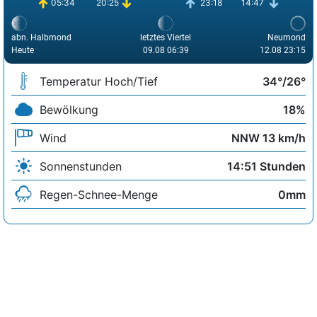
05:34
20:25
23:18
14:47
abn. Halbmond
letztes Viertel
Neumond
Heute
09.08 06:39
12.08 23:15
Temperatur Hoch/Tief
34°/26°
Bewölkung
18%
Wind
NNW 13 km/h
Sonnenstunden
14:51 Stunden
Regen-Schnee-Menge
0mm