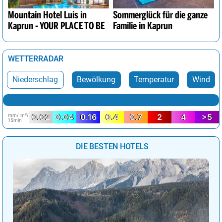
Mountain Hotel Luis in
Sommerglück für die ganze
Kaprun - YOUR PLACE TO BE
Familie in Kaprun
WETTERRADAR
Niederschlag
Bewölkung
Temperatur
Wind
mm/ m²/
0.02
0.04
0.16
0.4
0.7
2
4
>5
15min
DIE BESTEN HOTELS