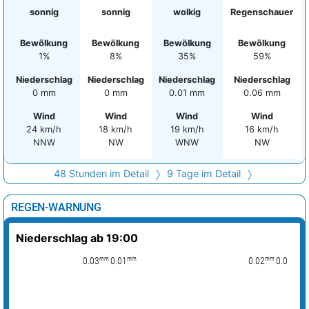
sonnig
sonnig
wolkig
Regenschauer
Bewölkung
Bewölkung
Bewölkung
Bewölkung
1%
8%
35%
59%
Niederschlag
Niederschlag
Niederschlag
Niederschlag
0 mm
0 mm
0.01 mm
0.06 mm
Wind
Wind
Wind
Wind
24 km/h
18 km/h
19 km/h
16 km/h
NNW
NW
WNW
NW
48 Stunden im Detail
9 Tage im Detail
REGEN-WARNUNG
Niederschlag ab 19:00
mm
mm
mm
mm
0.03
0.01
0.02
0.02
0