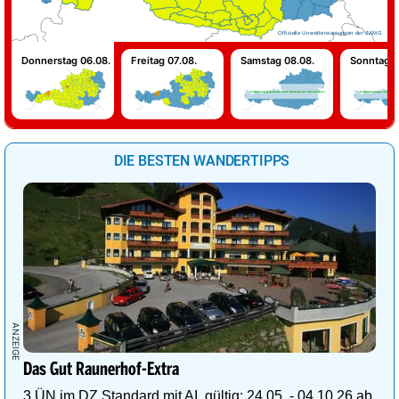
Offizielle Unwetterwarnungen der ZAMG
Donnerstag 06.08.
Freitag 07.08.
Samstag 08.08.
Sonntag 0
Für Samstag liegen derzeit keine Warnungen für Österreich vor!
Für Sonntag liegen derzeit keine
DIE BESTEN WANDERTIPPS
Das Gut Raunerhof-Extra
3 ÜN im DZ Standard mit AI, gültig: 24.05. - 04.10.26 ab