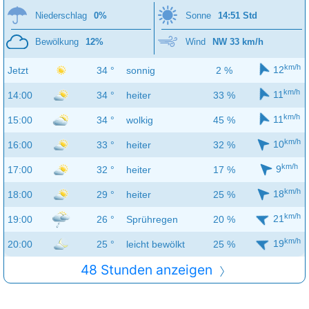
Niederschlag
0%
Sonne
14:51 Std
Bewölkung
12%
Wind
NW 33 km/h
km/h
12
Jetzt
34 °
sonnig
2 %
km/h
11
14:00
34 °
heiter
33 %
km/h
11
15:00
34 °
wolkig
45 %
km/h
10
16:00
33 °
heiter
32 %
km/h
9
17:00
32 °
heiter
17 %
km/h
18
18:00
29 °
heiter
25 %
km/h
21
19:00
26 °
Sprühregen
20 %
km/h
19
20:00
25 °
leicht bewölkt
25 %
48 Stunden anzeigen