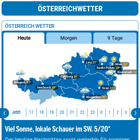
ÖSTERREICHWETTER
ÖSTERREICH WETTER
Morgen
9 Tage
Heute
Linz
27°
Wien
33°
Sankt Pölten
29°
Eisenstadt
34°
Salzburg
26°
Bregenz
27°
Innsbruck
24°
Graz
35°
Klagenfurt
31°
Jetzt
17
18
19
20
21
22
23
0
1
2
3
4
Viel Sonne, lokale Schauer im SW. 5/20°
Der heutige Nachmittag sorgt weiterhin für sonnigen