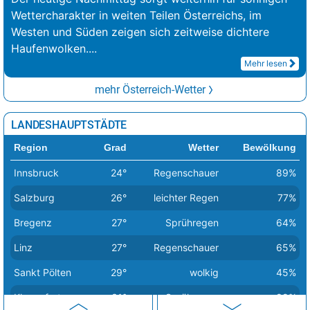
Wettercharakter in weiten Teilen Österreichs, im
Westen und Süden zeigen sich zeitweise dichtere
Haufenwolken.
...
Mehr lesen
mehr Österreich-Wetter
LANDESHAUPTSTÄDTE
Region
Grad
Wetter
Bewölkung
Innsbruck
24°
Regenschauer
89%
Salzburg
26°
leichter Regen
77%
Bregenz
27°
Sprühregen
64%
Linz
27°
Regenschauer
65%
Sankt Pölten
29°
wolkig
45%
Klagenfurt
31°
Sprühregen
89%