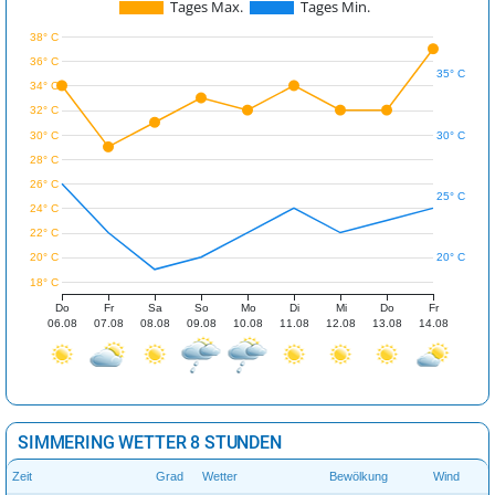
Tages Max.
Tages Min.
38° C
36° C
35° C
34° C
32° C
30° C
30° C
28° C
26° C
25° C
24° C
22° C
20° C
20° C
18° C
Do
Fr
Sa
So
Mo
Di
Mi
Do
Fr
06.08
07.08
08.08
09.08
10.08
11.08
12.08
13.08
14.08
SIMMERING WETTER 8 STUNDEN
Zeit
Grad
Wetter
Bewölkung
Wind