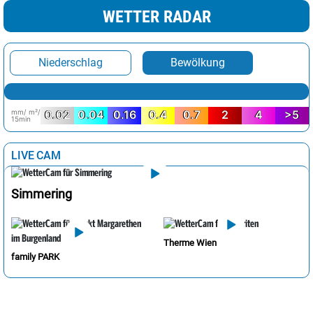
WETTER RADAR
Niederschlag
Bewölkung
mm/ m²/
0.02
0.04
0.16
0.4
0.7
2
4
>5
15min
LIVE CAM
Simmering
Therme Wien
family PARK