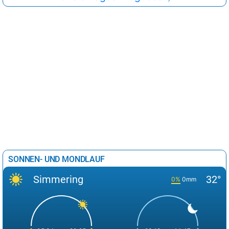
SONNEN- UND MONDLAUF
Simmering
32°
0%
0mm