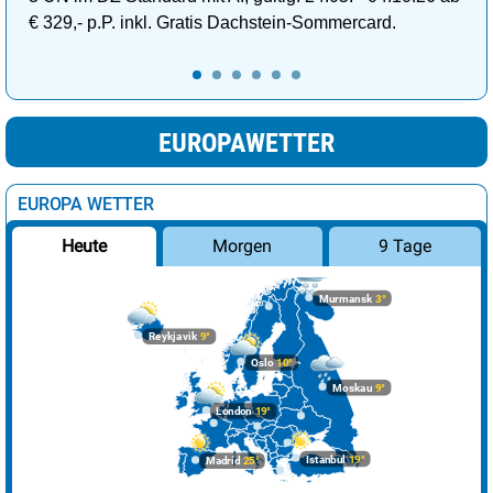
€ 329,- p.P. inkl. Gratis Dachstein-Sommercard.
EUROPAWETTER
EUROPA WETTER
Morgen
9 Tage
Heute
Murmansk
3°
Reykjavik
9°
Oslo
10°
Moskau
9°
London
19°
Istanbul
19°
Madrid
25°