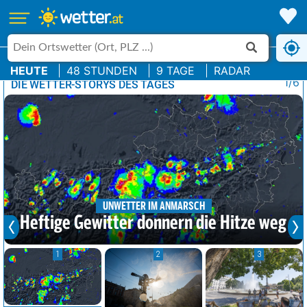
HEUTE
48 STUNDEN
9 TAGE
RADAR
1/6
DIE WETTER-STORYS DES TAGES
UNWETTER IM ANMARSCH
Heftige Gewitter donnern die Hitze weg
1
2
3