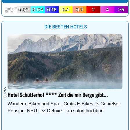
mm/ m²/
0.02
0.04
0.16
0.4
0.7
2
4
>5
15min
DIE BESTEN HOTELS
Hotel Schütterhof **** Zeit die mir Berge gibt…
Wandern, Biken und Spa…Gratis E-Bikes, ¾ Genießer
Pension. NEU: DZ Deluxe – ab sofort buchbar!