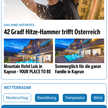
DAS SIND HOTSPOTS
42 Grad! Hitze-Hammer trifft Österreich
Mountain Hotel Luis in
Sommerglück für die ganze
Kaprun - YOUR PLACE TO BE
Familie in Kaprun
WETTERRADAR
Niederschlag
Bewölkung
Temperatur
Wind