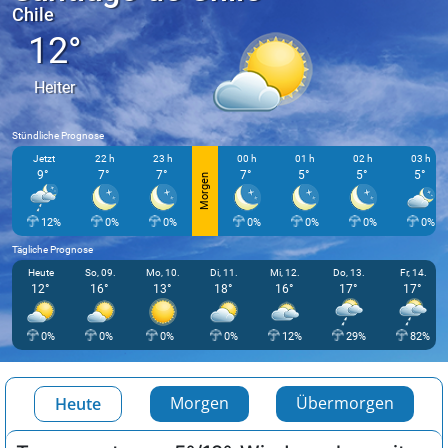
Chile
12°
Heiter
Stündliche Prognose
Jetzt
22 h
23 h
00 h
01 h
02 h
03 h
9°
7°
7°
7°
5°
5°
5°
Morgen
12%
0%
0%
0%
0%
0%
0%
Tägliche Prognose
Heute
So, 09.
Mo, 10.
Di, 11.
Mi, 12.
Do, 13.
Fr, 14.
12°
16°
13°
18°
16°
17°
17°
0%
0%
0%
0%
12%
29%
82%
Morgen
Übermorgen
Heute