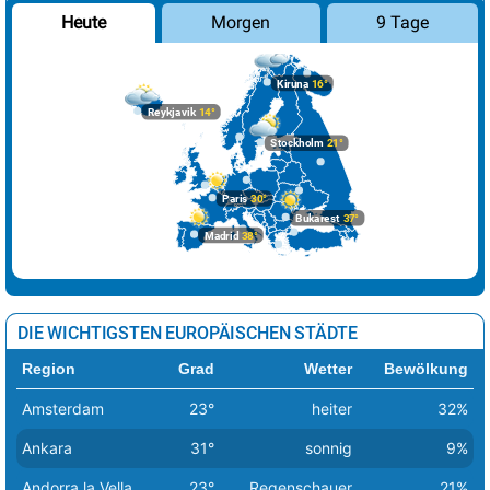
Morgen
9 Tage
Heute
Kiruna
16°
Reykjavik
14°
Stockholm
21°
Paris
30°
Bukarest
37°
Madrid
38°
DIE WICHTIGSTEN EUROPÄISCHEN STÄDTE
Region
Grad
Wetter
Bewölkung
Amsterdam
23°
heiter
32%
Ankara
31°
sonnig
9%
Andorra la Vella
23°
Regenschauer
21%