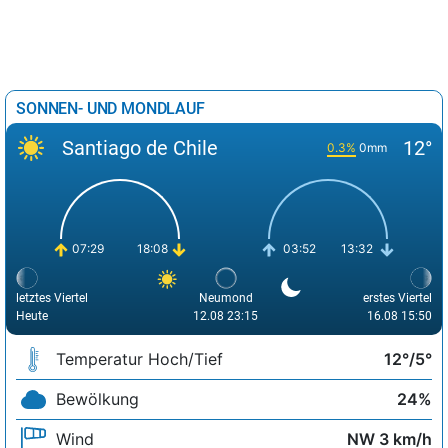
SONNEN- UND MONDLAUF
Santiago de Chile
12°
0.3%
0mm
07:29
18:08
03:52
13:32
letztes Viertel
Neumond
erstes Viertel
Heute
12.08 23:15
16.08 15:50
Temperatur Hoch/Tief
12°/5°
Bewölkung
24%
Wind
NW 3 km/h