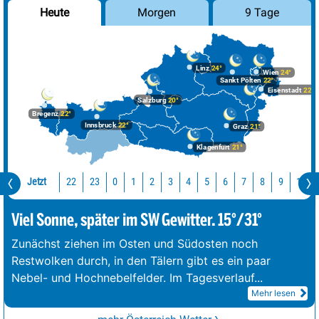
Morgen
9 Tage
Heute
Linz
24°
Wien
24°
Sankt Pölten
22°
Eisenstadt
22°
Salzburg
20°
Bregenz
22°
Innsbruck
22°
Graz
21°
Klagenfurt
21°
Jetzt
22
23
10
0
1
2
3
4
5
6
7
8
9
Viel Sonne, später im SW Gewitter. 15°/31°
Zunächst ziehen im Osten und Südosten noch
Restwolken durch, in den Tälern gibt es ein paar
Nebel- und Hochnebelfelder. Im Tagesverlauf
...
Mehr lesen