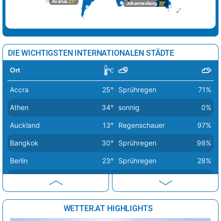
Avarua
21°
Johannesburg
20°
Kopenhagen
20°
heiter
42%
Lissabon
27°
sonnig
6%
Ljubljana
35°
Sprühregen
24%
DIE WICHTIGSTEN INTERNATIONALEN STÄDTE
London
28°
heiter
27%
Ort
Luxemburg
28°
wolkig
47%
Accra
25°
Sprühregen
71%
Madrid
38°
sonnig
0%
Athen
34°
sonnig
0%
Minsk
23°
sonnig
56%
Auckland
13°
Regenschauer
97%
Moskau
24°
sonnig
31%
Bangkok
30°
Sprühregen
98%
Nikosia
34°
sonnig
2%
Berlin
23°
Sprühregen
28%
Oslo
18°
stark bewölkt
78%
Bern
31°
Regen
15%
Paris
30°
sonnig
19%
Buenos Aires
12°
sonnig
43%
Podgorica
37°
sonnig
3%
WETTER.AT HIGHLIGHTS
Canberra
15°
sonnig
24%