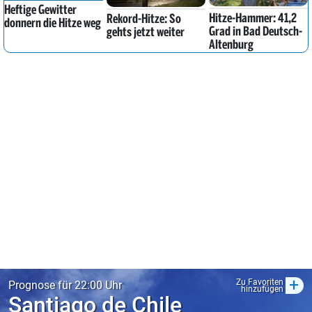
Heftige Gewitter
Hitze-Hammer: 41,2
Rekord-Hitze: So
donnern die Hitze weg
Grad in Bad Deutsch-
gehts jetzt weiter
Altenburg
+
Zu Favoriten
Prognose für 22:00 Uhr
hinzufügen
Santiago de Chile