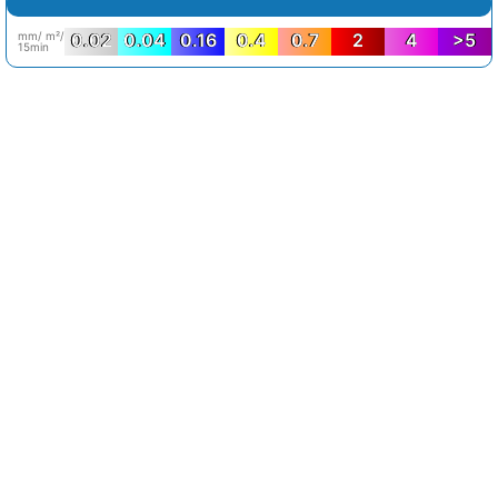
mm/ m²/
0.02
0.04
0.16
0.4
0.7
2
4
>5
15min