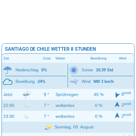
SANTIAGO DE CHILE WETTER 8 STUNDEN
Zeit
Grad
Wetter
Bewölkung
Wind
Niederschlag
0%
Sonne
10:39 Std
Bewölkung
24%
Wind
NW 3 km/h
km/h
8
Jetzt
9 °
Sprühregen
45 %
km/h
2
22:00
7 °
wolkenlos
0 %
km/h
2
23:00
7 °
wolkenlos
0 %
Sonntag, 09. August