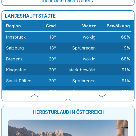
mehr Österreich-Wetter
LANDESHAUPTSTÄDTE
Region
Grad
Wetter
Bewölkung
Innsbruck
18°
wolkig
68%
Salzburg
18°
Sprühregen
9%
Bregenz
20°
wolkig
68%
Klagenfurt
20°
stark bewölkt
91%
Sankt Pölten
20°
Sprühregen
91%
Linz
21°
Sprühregen
85%
Eisenstadt
24°
leicht bewölkt
15%
HERBSTURLAUB IN ÖSTERREICH
Wien
24°
stark bewölkt
91%
Graz
27°
stark bewölkt
91%