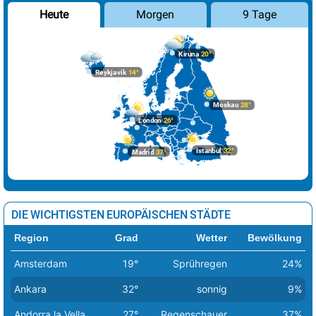
Morgen
9 Tage
Heute
Kiruna
20°
Reykjavik
14°
Moskau
28°
London
26°
Istanbul
32°
Madrid
37°
DIE WICHTIGSTEN EUROPÄISCHEN STÄDTE
Region
Grad
Wetter
Bewölkung
Amsterdam
19°
Sprühregen
24%
Ankara
32°
sonnig
9%
Andorra la Vella
27°
Regenschauer
37%