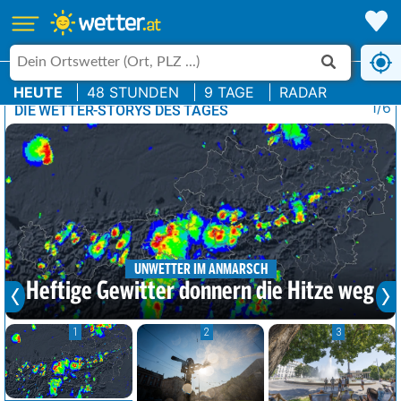
HEUTE
48 STUNDEN
9 TAGE
RADAR
1/6
DIE WETTER-STORYS DES TAGES
UNWETTER IM ANMARSCH
Heftige Gewitter donnern die Hitze weg
1
2
3