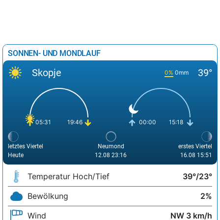
SONNEN- UND MONDLAUF
Skopje
39°
0%
0mm
05:31
19:46
00:00
15:18
letztes Viertel
Neumond
erstes Viertel
Heute
12.08 23:16
16.08 15:51
Temperatur Hoch/Tief
39°/23°
Bewölkung
2%
Wind
NW 3 km/h