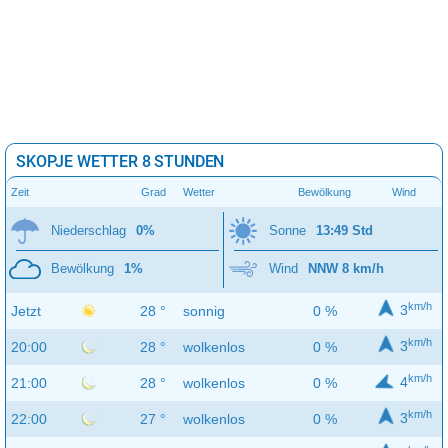
SKOPJE WETTER 8 STUNDEN
Zeit
Grad
Wetter
Bewölkung
Wind
Niederschlag
0%
Sonne
13:49 Std
Bewölkung
1%
Wind
NNW 8 km/h
km/h
3
Jetzt
28 °
sonnig
0 %
km/h
3
20:00
28 °
wolkenlos
0 %
km/h
4
21:00
28 °
wolkenlos
0 %
km/h
3
22:00
27 °
wolkenlos
0 %