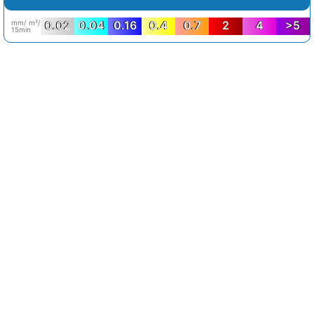
mm/ m²/
0.02
0.04
0.16
0.4
0.7
2
4
>5
15min