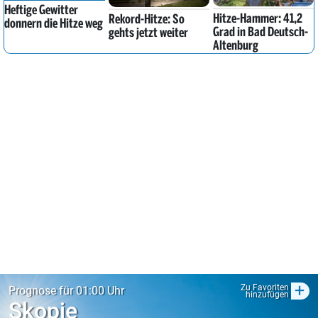
Heftige Gewitter
Hitze-Hammer: 41,2
Rekord-Hitze: So
donnern die Hitze weg
Grad in Bad Deutsch-
gehts jetzt weiter
Altenburg
+
Zu Favoriten
Prognose für 01:00 Uhr
hinzufügen
Skopje