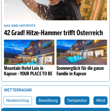
DAS SIND HOTSPOTS
42 Grad! Hitze-Hammer trifft Österreich
Mountain Hotel Luis in
Sommerglück für die ganze
Kaprun - YOUR PLACE TO BE
Familie in Kaprun
WETTERRADAR
Niederschlag
Bewölkung
Temperatur
Wind