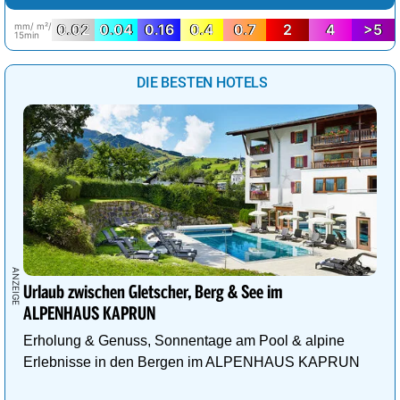
mm/ m²/
0.02
0.04
0.16
0.4
0.7
2
4
>5
15min
DIE BESTEN HOTELS
Urlaub zwischen Gletscher, Berg & See im
ALPENHAUS KAPRUN
Erholung & Genuss, Sonnentage am Pool & alpine
Erlebnisse in den Bergen im ALPENHAUS KAPRUN