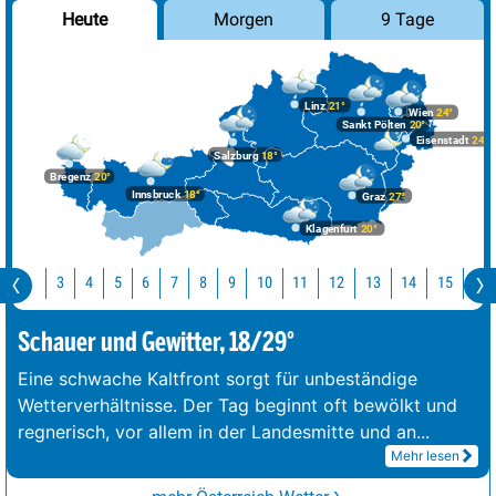
Morgen
9 Tage
Heute
Linz
21°
Wien
24°
Sankt Pölten
20°
Eisenstadt
24°
Salzburg
18°
Bregenz
20°
Innsbruck
18°
Graz
27°
Klagenfurt
20°
Jetzt
10
11
12
13
14
1
3
4
5
6
7
8
9
Schauer und Gewitter, 18/29°
Eine schwache Kaltfront sorgt für unbeständige
Wetterverhältnisse. Der Tag beginnt oft bewölkt und
regnerisch, vor allem in der Landesmitte und an
...
Mehr lesen