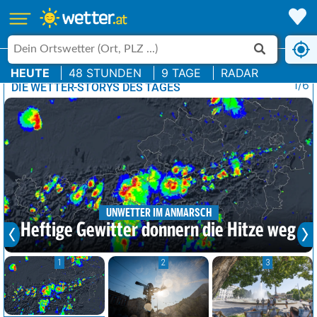
HEUTE
48 STUNDEN
9 TAGE
RADAR
1/6
DIE WETTER-STORYS DES TAGES
UNWETTER IM ANMARSCH
Heftige Gewitter donnern die Hitze weg
1
2
3