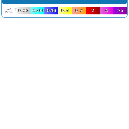
mm/ m²/
0.02
0.04
0.16
0.4
0.7
2
4
>5
15min