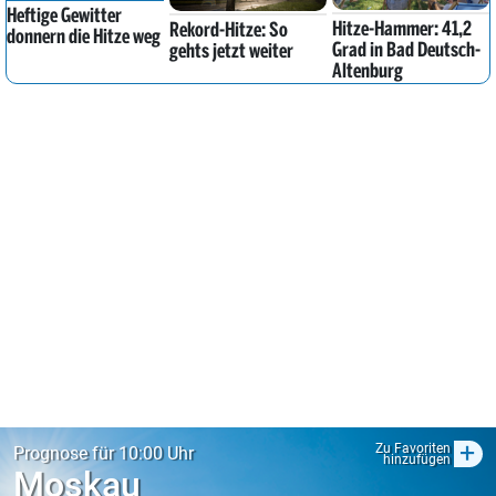
Heftige Gewitter
Hitze-Hammer: 41,2
Rekord-Hitze: So
donnern die Hitze weg
Grad in Bad Deutsch-
gehts jetzt weiter
Altenburg
+
Zu Favoriten
Prognose für 10:00 Uhr
hinzufügen
Moskau