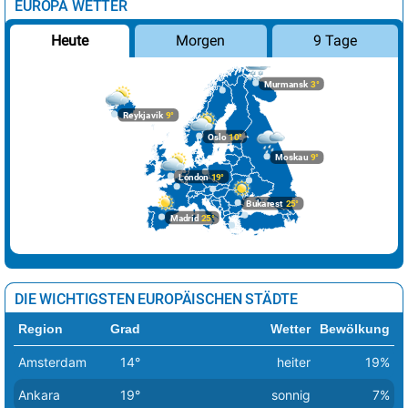
EUROPA WETTER
Morgen
9 Tage
Heute
Murmansk
3°
Reykjavik
9°
Oslo
10°
Moskau
9°
London
19°
Bukarest
25°
Madrid
25°
DIE WICHTIGSTEN EUROPÄISCHEN STÄDTE
Region
Grad
Wetter
Bewölkung
Amsterdam
14°
heiter
19%
Ankara
19°
sonnig
7%