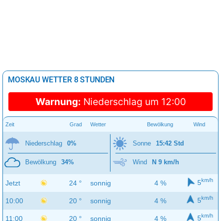
MOSKAU WETTER 8 STUNDEN
Warnung:
Niederschlag um 12:00
Zeit
Grad
Wetter
Bewölkung
Wind
Niederschlag
0%
Sonne
15:42 Std
Bewölkung
34%
Wind
N 9 km/h
km/h
5
Jetzt
24 °
sonnig
4 %
km/h
5
10:00
20 °
sonnig
4 %
km/h
5
11:00
20 °
sonnig
4 %