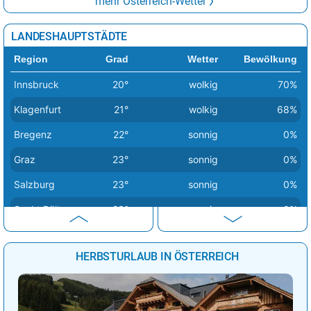
mehr Österreich-Wetter
LANDESHAUPTSTÄDTE
Region
Grad
Wetter
Bewölkung
Innsbruck
20°
wolkig
70%
Klagenfurt
21°
wolkig
68%
Bregenz
22°
sonnig
0%
Graz
23°
sonnig
0%
Salzburg
23°
sonnig
0%
Sankt Pölten
23°
sonnig
0%
Wien
24°
stark bewölkt
79%
HERBSTURLAUB IN ÖSTERREICH
Eisenstadt
25°
wolkig
73%
Linz
25°
sonnig
0%