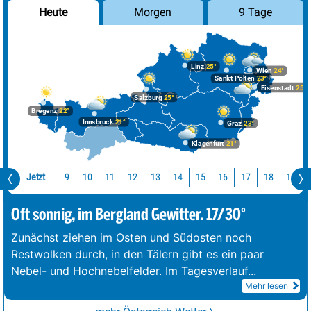
Morgen
9 Tage
Heute
Linz
25°
Wien
24°
Sankt Pölten
23°
Eisenstadt
25°
Salzburg
25°
Bregenz
22°
Innsbruck
21°
Graz
23°
Klagenfurt
21°
Jetzt
10
11
12
13
14
15
16
17
18
19
9
Oft sonnig, im Bergland Gewitter. 17/30°
Zunächst ziehen im Osten und Südosten noch
Restwolken durch, in den Tälern gibt es ein paar
Nebel- und Hochnebelfelder. Im Tagesverlauf
...
Mehr lesen