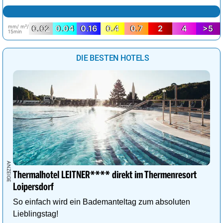
mm/ m²/
0.02
0.04
0.16
0.4
0.7
2
4
>5
15min
DIE BESTEN HOTELS
Thermalhotel LEITNER**** direkt im Thermenresort
Loipersdorf
So einfach wird ein Bademanteltag zum absoluten
Lieblingstag!