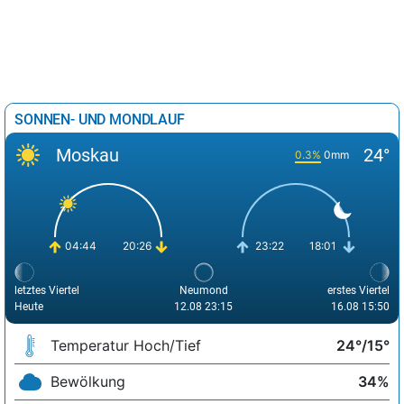
SONNEN- UND MONDLAUF
Moskau
24°
0.3%
0mm
04:44
20:26
23:22
18:01
letztes Viertel
Neumond
erstes Viertel
Heute
12.08 23:15
16.08 15:50
Temperatur Hoch/Tief
24°/15°
Bewölkung
34%