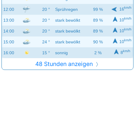
km/h
16
12:00
20 °
Sprühregen
99 %
km/h
10
13:00
20 °
stark bewölkt
89 %
km/h
10
14:00
20 °
stark bewölkt
89 %
km/h
10
15:00
24 °
stark bewölkt
90 %
km/h
8
16:00
15 °
sonnig
2 %
48 Stunden anzeigen