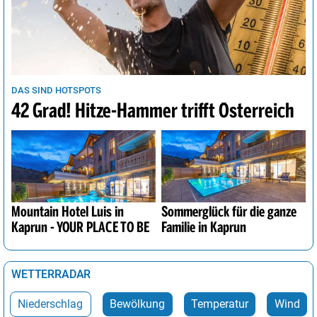
DAS SIND HOTSPOTS
42 Grad! Hitze-Hammer trifft Österreich
Mountain Hotel Luis in
Sommerglück für die ganze
Kaprun - YOUR PLACE TO BE
Familie in Kaprun
WETTERRADAR
Niederschlag
Bewölkung
Temperatur
Wind