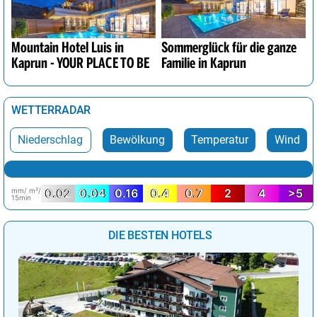
Mountain Hotel Luis in
Sommerglück für die ganze
Kaprun - YOUR PLACE TO BE
Familie in Kaprun
WETTERRADAR
Niederschlag
Bewölkung
Temperatur
Wind
mm/ m²/
0.02
0.04
0.16
0.4
0.7
2
4
>5
15min
DIE BESTEN HOTELS