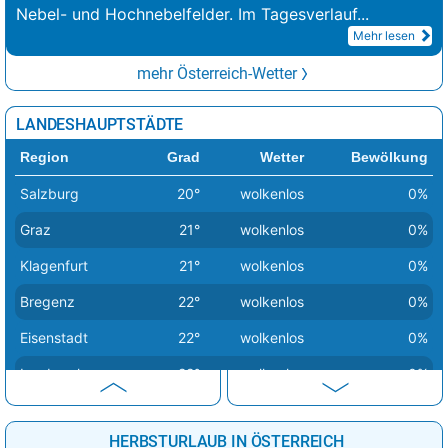
Nebel- und Hochnebelfelder. Im Tagesverlauf
...
Mehr lesen
mehr Österreich-Wetter
LANDESHAUPTSTÄDTE
Region
Grad
Wetter
Bewölkung
Salzburg
20°
wolkenlos
0%
Graz
21°
wolkenlos
0%
Klagenfurt
21°
wolkenlos
0%
Bregenz
22°
wolkenlos
0%
Eisenstadt
22°
wolkenlos
0%
Innsbruck
22°
wolkenlos
0%
Sankt Pölten
22°
wolkenlos
0%
HERBSTURLAUB IN ÖSTERREICH
Linz
24°
wolkenlos
0%