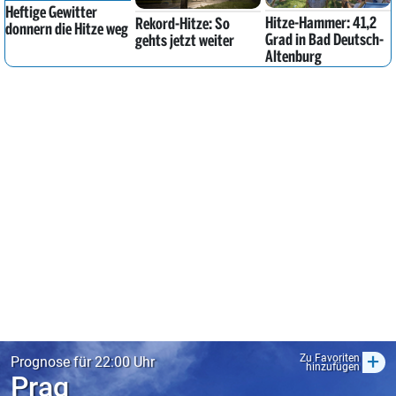
Heftige Gewitter
Hitze-Hammer: 41,2
Rekord-Hitze: So
donnern die Hitze weg
Grad in Bad Deutsch-
gehts jetzt weiter
Altenburg
+
Zu Favoriten
Prognose für 22:00 Uhr
hinzufügen
Prag