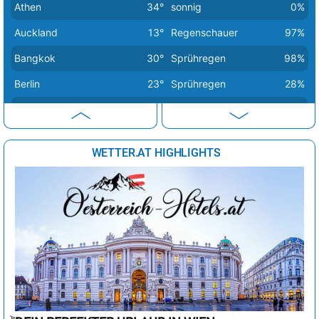
Athen
34°
sonnig
0%
Minsk
23°
sonnig
56%
Auckland
13°
Regenschauer
97%
Moskau
24°
sonnig
31%
Bangkok
30°
Sprühregen
98%
Nikosia
34°
sonnig
2%
Berlin
23°
Sprühregen
28%
Oslo
18°
stark bewölkt
78%
Bern
31°
Regen
15%
Paris
30°
sonnig
19%
Buenos Aires
12°
sonnig
43%
Podgorica
37°
sonnig
3%
WETTER.AT HIGHLIGHTS
Canberra
15°
sonnig
24%
Prag
26°
heiter
26%
Delhi
31°
Sprühregen
64%
Reykjavik
14°
stark bewölkt
76%
Dubai
40°
sonnig
1%
Riga
21°
stark bewölkt
60%
Havanna
32°
Dunst
25%
Rom
32°
sonnig
3%
Istanbul
31°
sonnig
6%
Sarajevo
38°
sonnig
13%
Johannesburg
20°
sonnig
0%
Skopje
40°
sonnig
4%
Kairo
37°
sonnig
1%