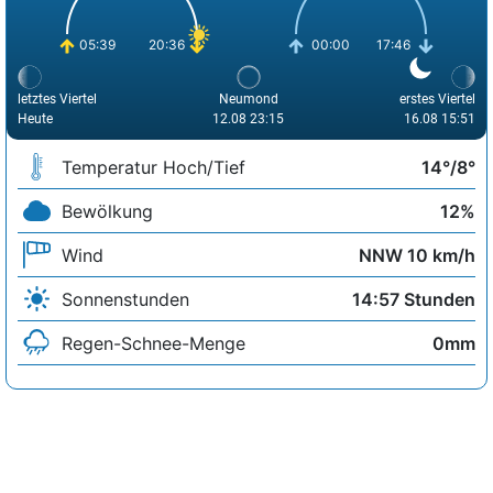
05:39
20:36
00:00
17:46
letztes Viertel
Neumond
erstes Viertel
Heute
12.08 23:15
16.08 15:51
Temperatur Hoch/Tief
14°/8°
Bewölkung
12%
Wind
NNW 10 km/h
Sonnenstunden
14:57 Stunden
Regen-Schnee-Menge
0mm