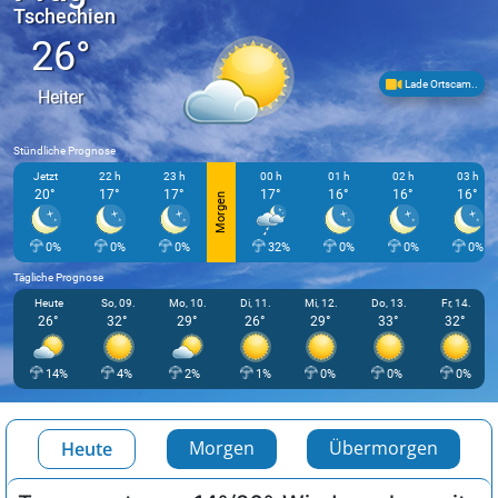
Tschechien
26°
Lade Ortscam..
Heiter
Stündliche Prognose
Jetzt
22 h
23 h
00 h
01 h
02 h
03 h
20°
17°
17°
17°
16°
16°
16°
Morgen
0%
0%
0%
32%
0%
0%
0%
Tägliche Prognose
Heute
So, 09.
Mo, 10.
Di, 11.
Mi, 12.
Do, 13.
Fr, 14.
26°
32°
29°
26°
29°
33°
32°
14%
4%
2%
1%
0%
0%
0%
Morgen
Übermorgen
Heute