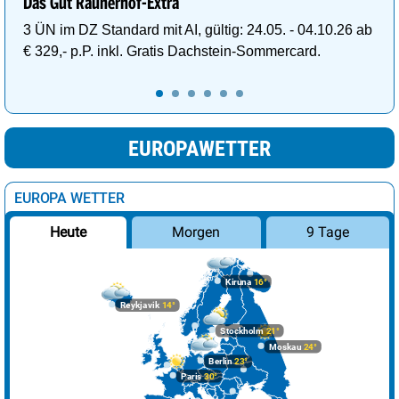
Das Gut Raunerhof-Extra
3 ÜN im DZ Standard mit AI, gültig: 24.05. - 04.10.26 ab
€ 329,- p.P. inkl. Gratis Dachstein-Sommercard.
EUROPAWETTER
EUROPA WETTER
Morgen
9 Tage
Heute
Kiruna
16°
Reykjavik
14°
Stockholm
21°
Moskau
24°
Berlin
23°
Paris
30°