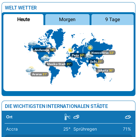
Brüssel
27°
wolkig
40%
WELT WETTER
Budapest
38°
sonnig
6%
Morgen
9 Tage
Heute
Bukarest
37°
sonnig
6%
Chisinau
36°
heiter
11%
Dublin
20°
wolkig
46%
Anchorage
16°
Nowosibirsk
22°
Paris
30°
Helsinki
19°
heiter
32%
Delhi
31°
Mexiko-Stadt
21°
Kiew
31°
leichter Regen
32%
Jakarta
30°
Avarua
21°
Kopenhagen
20°
heiter
42%
Lissabon
27°
sonnig
6%
Ljubljana
35°
Sprühregen
24%
DIE WICHTIGSTEN INTERNATIONALEN STÄDTE
London
28°
heiter
27%
Ort
Luxemburg
28°
wolkig
47%
Accra
25°
Sprühregen
71%
Madrid
38°
sonnig
0%