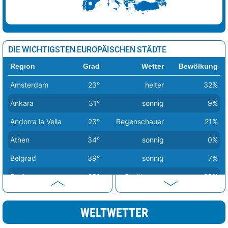
DIE WICHTIGSTEN EUROPÄISCHEN STÄDTE
Region
Grad
Wetter
Bewölkung
Amsterdam
23°
heiter
32%
Ankara
31°
sonnig
9%
Andorra la Vella
23°
Regenschauer
21%
Athen
34°
sonnig
0%
Belgrad
39°
sonnig
7%
Berlin
23°
Sprühregen
28%
Bern
31°
Regen
15%
WELTWETTER
Bratislava
30°
heiter
24%