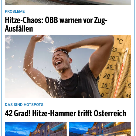
Wien
29°
sonnig
22%
PROBLEME
Hitze-Chaos: ÖBB warnen vor Zug-
Ausfällen
DAS SIND HOTSPOTS
42 Grad! Hitze-Hammer trifft Österreich