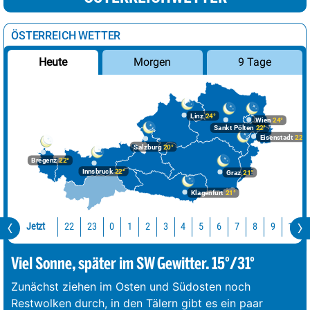
ÖSTERREICH WETTER
Morgen
9 Tage
Heute
Linz
24°
Wien
24°
Sankt Pölten
22°
Eisenstadt
22°
Salzburg
20°
Bregenz
22°
Innsbruck
22°
Graz
21°
Klagenfurt
21°
Jetzt
22
23
10
0
1
2
3
4
5
6
7
8
9
Viel Sonne, später im SW Gewitter. 15°/31°
Zunächst ziehen im Osten und Südosten noch
Restwolken durch, in den Tälern gibt es ein paar