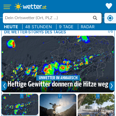
HEUTE
48 STUNDEN
9 TAGE
RADAR
1/6
DIE WETTER-STORYS DES TAGES
UNWETTER IM ANMARSCH
Heftige Gewitter donnern die Hitze weg
1
2
3