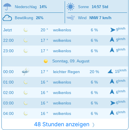
Niederschlag
14%
Sonne
14:57 Std
Bewölkung
26%
Wind
NNW 7 km/h
km/h
9
Jetzt
20 °
wolkenlos
6 %
km/h
9
22:00
17 °
wolkenlos
6 %
km/h
9
23:00
17 °
wolkenlos
6 %
Sonntag, 09. August
km/h
15
00:00
17 °
leichter Regen
20 %
km/h
6
01:00
16 °
wolkenlos
6 %
km/h
6
02:00
16 °
wolkenlos
6 %
km/h
6
03:00
16 °
wolkenlos
6 %
km/h
6
04:00
16 °
wolkenlos
6 %
48 Stunden anzeigen