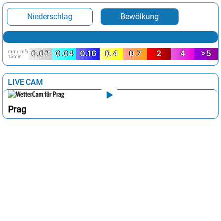
Niederschlag
Bewölkung
mm/ m²/
0.02
0.04
0.16
0.4
0.7
2
4
>5
15min
LIVE CAM
Prag