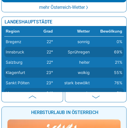
mehr Österreich-Wetter
LANDESHAUPTSTÄDTE
Region
Grad
Wetter
Bewölkung
Bregenz
22°
sonnig
0%
Innsbruck
22°
Sprühregen
69%
Salzburg
22°
heiter
21%
Klagenfurt
23°
wolkig
55%
Sankt Pölten
23°
stark bewölkt
76%
Linz
24°
sonnig
5%
Wien
24°
stark bewölkt
91%
HERBSTURLAUB IN ÖSTERREICH
Eisenstadt
26°
Sprühregen
83%
Graz
27°
Sprühregen
75%