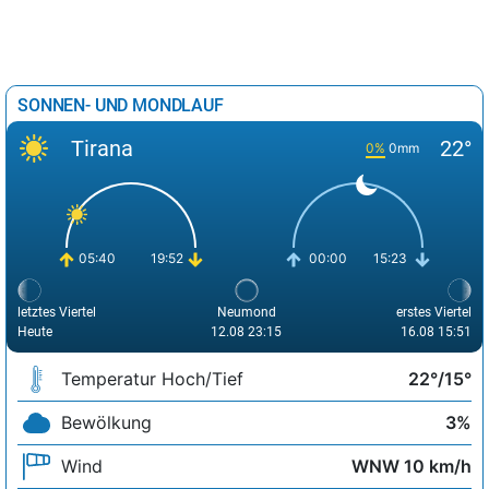
SONNEN- UND MONDLAUF
Tirana
22°
0%
0mm
05:40
19:52
00:00
15:23
letztes Viertel
Neumond
erstes Viertel
Heute
12.08 23:15
16.08 15:51
Temperatur Hoch/Tief
22°/15°
Bewölkung
3%
Wind
WNW 10 km/h