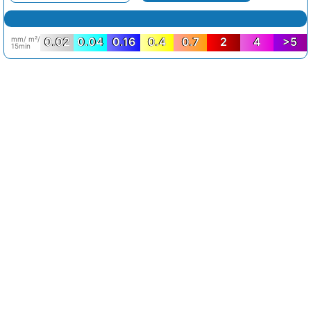
mm/ m²/
0.02
0.04
0.16
0.4
0.7
2
4
>5
15min