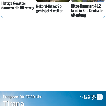
Heftige Gewitter
Hitze-Hammer: 41,2
Rekord-Hitze: So
donnern die Hitze weg
Grad in Bad Deutsch-
gehts jetzt weiter
Altenburg
+
Zu Favoriten
Prognose für 07:00 Uhr
hinzufügen
Tirana