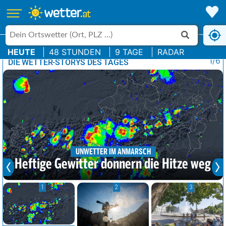
HEUTE
48 STUNDEN
9 TAGE
RADAR
1/6
DIE WETTER-STORYS DES TAGES
UNWETTER IM ANMARSCH
Heftige Gewitter donnern die Hitze weg
1
2
3