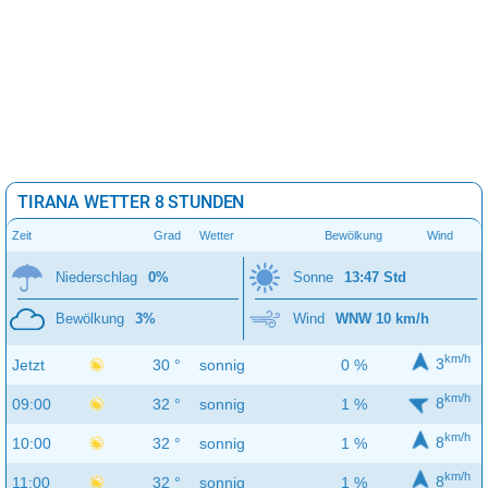
TIRANA WETTER 8 STUNDEN
Zeit
Grad
Wetter
Bewölkung
Wind
Niederschlag
0%
Sonne
13:47 Std
Bewölkung
3%
Wind
WNW 10 km/h
km/h
3
Jetzt
30 °
sonnig
0 %
km/h
8
09:00
32 °
sonnig
1 %
km/h
8
10:00
32 °
sonnig
1 %
km/h
8
11:00
32 °
sonnig
1 %