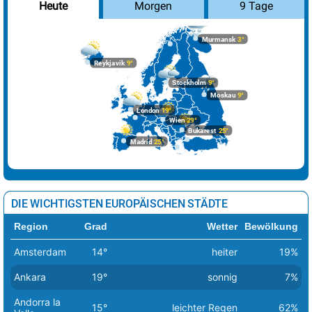
Morgen
9 Tage
Heute
Murmansk
3°
Reykjavik
9°
Stockholm
9°
Moskau
9°
London
19°
Wien
29°
Bukarest
25°
Madrid
25°
DIE WICHTIGSTEN EUROPÄISCHEN STÄDTE
Region
Grad
Wetter
Bewölkung
Amsterdam
14°
heiter
19%
Ankara
19°
sonnig
7%
Andorra la
15°
leichter Regen
62%