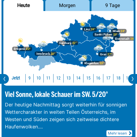
Morgen
9 Tage
Heute
Linz
24°
Wien
24°
Sankt Pölten
23°
Eisenstadt
26°
Salzburg
22°
Bregenz
22°
Innsbruck
22°
Graz
27°
Klagenfurt
23°
Jetzt
10
11
12
13
14
15
16
17
18
19
9
Viel Sonne, lokale Schauer im SW. 5/20°
Der heutige Nachmittag sorgt weiterhin für sonnigen
Wettercharakter in weiten Teilen Österreichs, im
Westen und Süden zeigen sich zeitweise dichtere
Haufenwolken.
...
Mehr lesen