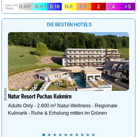
mm/ m²/
0.02
0.04
0.16
0.4
0.7
2
4
>5
15min
DIE BESTEN HOTELS
Natur Resort Puchas Kukmirn
Adults Only - 2.600 m² Natur-Wellness - Regionale
Kulinarik - Ruhe & Erholung mitten im Grünen