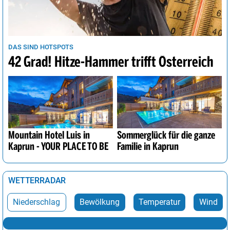
DAS SIND HOTSPOTS
42 Grad! Hitze-Hammer trifft Österreich
Mountain Hotel Luis in
Sommerglück für die ganze
Kaprun - YOUR PLACE TO BE
Familie in Kaprun
WETTERRADAR
Niederschlag
Bewölkung
Temperatur
Wind