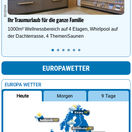
Ihr Traumurlaub für die ganze Familie
1000m² Wellnessbereich auf 4 Etagen, Whirlpool auf
der Dachterrasse, 4 ThemenSaunen
EUROPAWETTER
EUROPA WETTER
Morgen
9 Tage
Heute
Kiruna
19°
Reykjavik
13°
Stockholm
20°