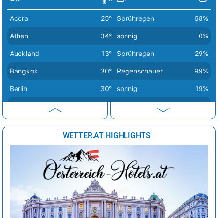
Luxemburg
27°
sonnig
10%
Accra
25°
Sprühregen
68%
Madrid
38°
sonnig
2%
Athen
34°
sonnig
0%
Minsk
24°
heiter
56%
Auckland
13°
Sprühregen
29%
Moskau
22°
sonnig
36%
Bangkok
30°
Regenschauer
99%
Nikosia
33°
sonnig
2%
Berlin
30°
sonnig
19%
Oslo
20°
sonnig
40%
Bern
28°
Regenschauer
25%
Paris
29°
sonnig
13%
Buenos Aires
10°
sonnig
7%
Podgorica
35°
sonnig
5%
WETTER.AT HIGHLIGHTS
Canberra
8°
Regenschauer
57%
Prag
29°
heiter
24%
Delhi
32°
Sprühregen
42%
Reykjavik
13°
heiter
62%
Dubai
40°
sonnig
1%
Riga
26°
sonnig
49%
Havanna
32°
Sprühregen
16%
Rom
33°
sonnig
6%
Istanbul
29°
sonnig
11%