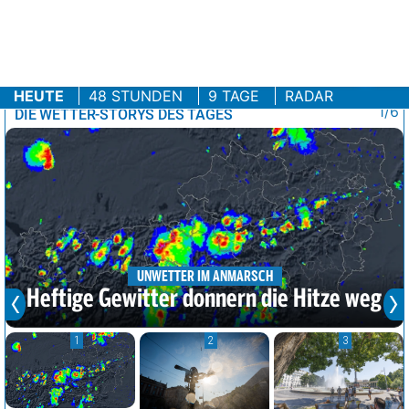
HEUTE
48 STUNDEN
9 TAGE
RADAR
1/6
DIE WETTER-STORYS DES TAGES
UNWETTER IM ANMARSCH
Heftige Gewitter donnern die Hitze weg
1
2
3