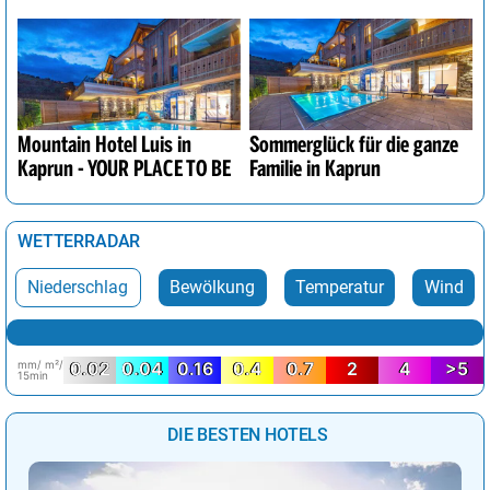
Mountain Hotel Luis in
Sommerglück für die ganze
Kaprun - YOUR PLACE TO BE
Familie in Kaprun
WETTERRADAR
Niederschlag
Bewölkung
Temperatur
Wind
mm/ m²/
0.02
0.04
0.16
0.4
0.7
2
4
>5
15min
DIE BESTEN HOTELS