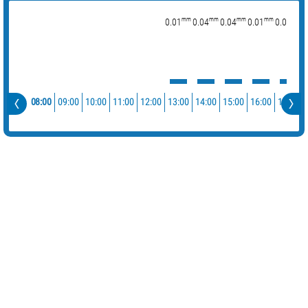
mm
mm
mm
mm
mm
0.01
0.04
0.04
0.01
0.01
08:00
09:00
10:00
11:00
12:00
13:00
14:00
15:00
16:00
17:00