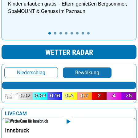
Kinder urlauben gratis – Eltern genießen Bergsommer,
SpaMOUNT & Genuss im Paznaun.
WETTER RADAR
Niederschlag
Bewölkung
mm/ m²/
0.02
0.04
0.16
0.4
0.7
2
4
>5
15min
LIVE CAM
Innsbruck