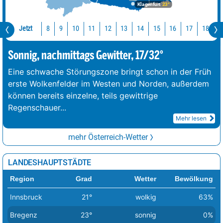
Klagenfurt
23°
Jetzt
10
11
12
13
14
15
16
17
18
1
8
9
Sonnig, nachmittags Gewitter, 17/32°
Eine schwache Störungszone bringt schon in der Früh
erste Wolkenfelder im Westen und Norden, außerdem
können bereits einzelne, teils gewittrige
Regenschauer
...
Mehr lesen
mehr Österreich-Wetter
LANDESHAUPTSTÄDTE
Region
Grad
Wetter
Bewölkung
Innsbruck
21°
wolkig
63%
Bregenz
23°
sonnig
0%