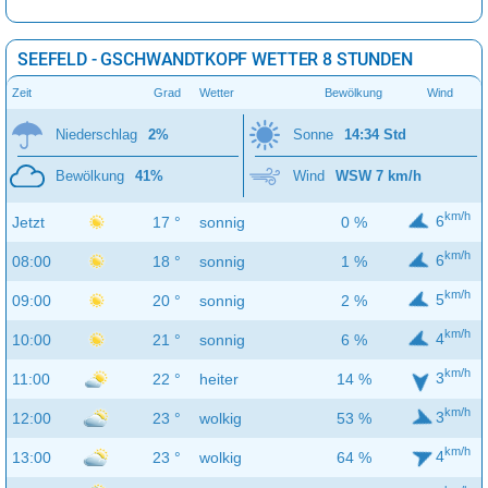
SEEFELD - GSCHWANDTKOPF WETTER 8 STUNDEN
Zeit
Grad
Wetter
Bewölkung
Wind
Niederschlag
2%
Sonne
14:34 Std
Bewölkung
41%
Wind
WSW 7 km/h
km/h
6
Jetzt
17 °
sonnig
0 %
km/h
6
08:00
18 °
sonnig
1 %
km/h
5
09:00
20 °
sonnig
2 %
km/h
4
10:00
21 °
sonnig
6 %
km/h
3
11:00
22 °
heiter
14 %
km/h
3
12:00
23 °
wolkig
53 %
km/h
4
13:00
23 °
wolkig
64 %