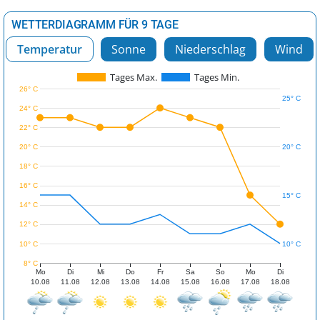
WETTERDIAGRAMM FÜR 9 TAGE
Temperatur
Sonne
Niederschlag
Wind
Tages Max.
Tages Min.
26° C
25° C
24° C
22° C
20° C
20° C
18° C
16° C
15° C
14° C
12° C
10° C
10° C
8° C
Mo
Di
Mi
Do
Fr
Sa
So
Mo
Di
10.08
11.08
12.08
13.08
14.08
15.08
16.08
17.08
18.08