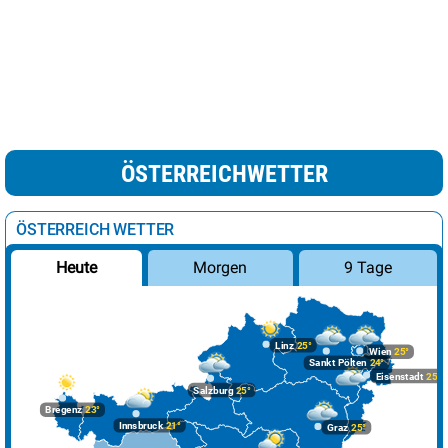
ÖSTERREICHWETTER
ÖSTERREICH WETTER
Morgen
9 Tage
Heute
Linz
25°
Wien
25°
Sankt Pölten
24°
Eisenstadt
25°
Salzburg
25°
Bregenz
23°
Innsbruck
21°
Graz
25°