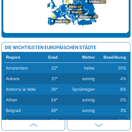
Moskau
22°
Berlin
30°
Wien
35°
Bukarest
33°
Madrid
38°
DIE WICHTIGSTEN EUROPÄISCHEN STÄDTE
Region
Grad
Wetter
Bewölkung
Amsterdam
22°
heiter
20%
Ankara
31°
sonnig
4%
Andorra la Vella
26°
Sprühregen
8%
Athen
34°
sonnig
0%
Belgrad
36°
sonnig
3%
Berlin
30°
sonnig
19%
Bern
28°
Regenschauer
25%