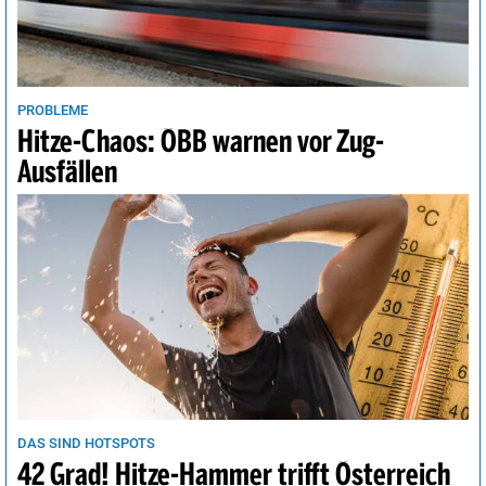
Vancouver
19°
sonnig
21%
Wellington
12°
heiter
27%
Wien
35°
heiter
32%
PROBLEME
Hitze-Chaos: ÖBB warnen vor Zug-
Ausfällen
DAS SIND HOTSPOTS
42 Grad! Hitze-Hammer trifft Österreich