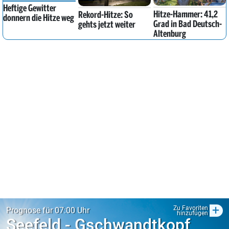
Heftige Gewitter
Hitze-Hammer: 41,2
Rekord-Hitze: So
donnern die Hitze weg
Grad in Bad Deutsch-
gehts jetzt weiter
Altenburg
+
Zu Favoriten
Prognose für 07:00 Uhr
hinzufügen
Seefeld - Gschwandtkopf