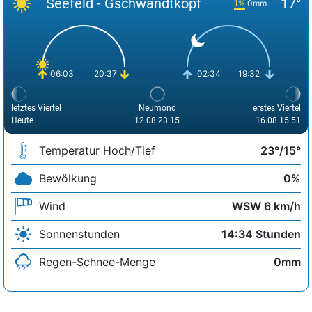
Seefeld - Gschwandtkopf
17°
1%
0mm
06:03
20:37
02:34
19:32
letztes Viertel
Neumond
erstes Viertel
Heute
12.08 23:15
16.08 15:51
Temperatur Hoch/Tief
23°/15°
Bewölkung
0%
Wind
WSW 6 km/h
Sonnenstunden
14:34 Stunden
Regen-Schnee-Menge
0mm