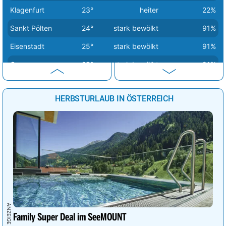
Klagenfurt
23°
heiter
22%
Sankt Pölten
24°
stark bewölkt
91%
Eisenstadt
25°
stark bewölkt
91%
Graz
25°
stark bewölkt
91%
Linz
25°
sonnig
9%
HERBSTURLAUB IN ÖSTERREICH
Salzburg
25°
stark bewölkt
91%
Wien
25°
stark bewölkt
90%
Family Super Deal im SeeMOUNT