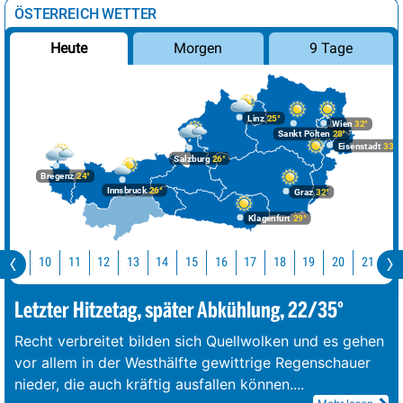
ÖSTERREICH WETTER
Morgen
9 Tage
Heute
Linz
25°
Wien
32°
Sankt Pölten
28°
Eisenstadt
33°
Salzburg
26°
Bregenz
24°
Innsbruck
26°
Graz
32°
Klagenfurt
29°
Jetzt
10
11
12
13
14
15
16
17
18
19
20
Letzter Hitzetag, später Abkühlung, 22/35°
Recht verbreitet bilden sich Quellwolken und es gehen
vor allem in der Westhälfte gewittrige Regenschauer
nieder, die auch kräftig ausfallen können.
...