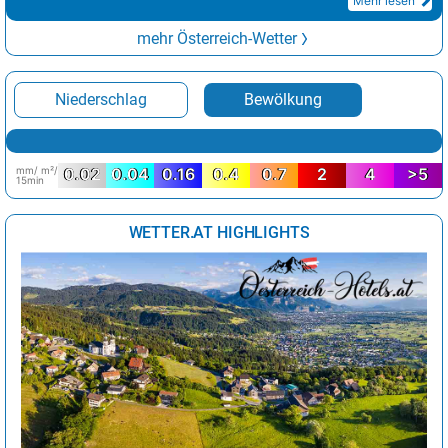
Mehr lesen
mehr Österreich-Wetter
Niederschlag
Bewölkung
mm/ m²/
0.02
0.04
0.16
0.4
0.7
2
4
>5
15min
WETTER.AT HIGHLIGHTS