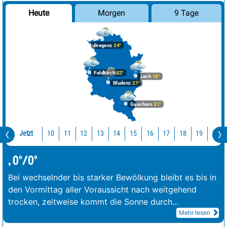
Morgen
9 Tage
Heute
Bregenz
24°
Feldkirch
22°
Lech
18°
Bludenz
21°
Gaschurn
21°
Jetzt
10
11
12
13
14
15
16
17
18
19
20
, 0°/0°
Bei wechselnder bis starker Bewölkung bleibt es bis in
den Vormittag aller Voraussicht nach weitgehend
trocken, zeitweise kommt die Sonne durch
...
Mehr lesen