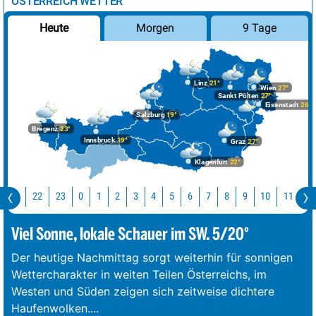
ÖSTERREICH WETTER
Morgen
9 Tage
Heute
Linz
21°
Wien
27°
Sankt Pölten
27°
Eisenstadt
26°
Salzburg
19°
Bregenz
23°
Innsbruck
19°
Graz
27°
Klagenfurt
22°
Jetzt
22
23
10
0
1
2
3
4
5
6
7
8
9
Viel Sonne, lokale Schauer im SW. 5/20°
Der heutige Nachmittag sorgt weiterhin für sonnigen
Wettercharakter in weiten Teilen Österreichs, im
Westen und Süden zeigen sich zeitweise dichtere
Haufenwolken.
...