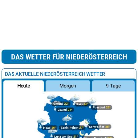
DAS WETTER FÜR NIEDERÖSTERREICH
DAS AKTUELLE NIEDERÖSTERREICH WETTER
Morgen
9 Tage
Heute
Gmünd
22°
Retz
26°
Poysdorf
23°
Zwettl
21°
Schwechat
26°
Haag
24°
Sankt Pölten
27°
Lunz am See
21°