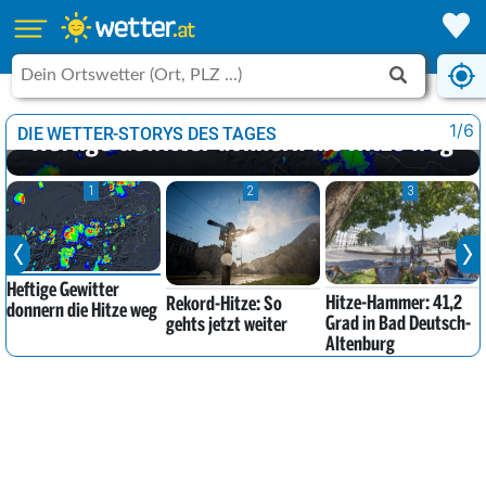
UNWETTER IM ANMARSCH
1/6
DIE WETTER-STORYS DES TAGES
Heftige Gewitter donnern die Hitze weg
1
2
3
Heftige Gewitter
Hitze-Hammer: 41,2
Rekord-Hitze: So
donnern die Hitze weg
Grad in Bad Deutsch-
gehts jetzt weiter
Altenburg