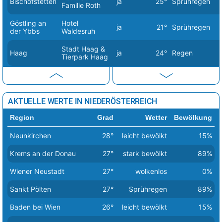
Bischofstetten
ja
25°
Sprühregen
Familie Roth
Göstling an
Hotel
ja
21°
Sprühregen
der Ybbs
Waldesruh
Stadt Haag &
Haag
ja
24°
Regen
Tierpark Haag
Kirchberg am
Molzbachhof
ja
24°
stark bewölkt
Wechsel
HAUBIVERSUM
AKTUELLE WERTE IN NIEDERÖSTERREICH
– Die Brot-
Petzenkirchen
ja
26°
Sprühregen
Erlebniswelt
Region
Grad
Wetter
Bewölkung
von Haubis
Neunkirchen
28°
leicht bewölkt
15%
Pottenbrunn
Mowis GmbH
ja
26°
Sprühregen
(Sankt Pölten)
Krems an der Donau
27°
stark bewölkt
89%
Puchberg am
Hotel
Wiener Neustadt
27°
wolkenlos
0%
ja
22.1°
leicht bewölkt
Schneeberg
Schneeberghof
Sankt Pölten
27°
Sprühregen
89%
Bramac
Pöchlarn
ja
25°
stark bewölkt
Dachsysteme
Baden bei Wien
26°
leicht bewölkt
15%
Kaiser-Rast