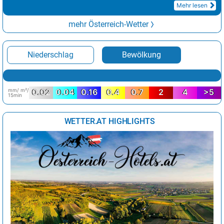
Mehr lesen
mehr Österreich-Wetter
Niederschlag
Bewölkung
mm/ m²/
0.02
0.04
0.16
0.4
0.7
2
4
>5
15min
WETTER.AT HIGHLIGHTS