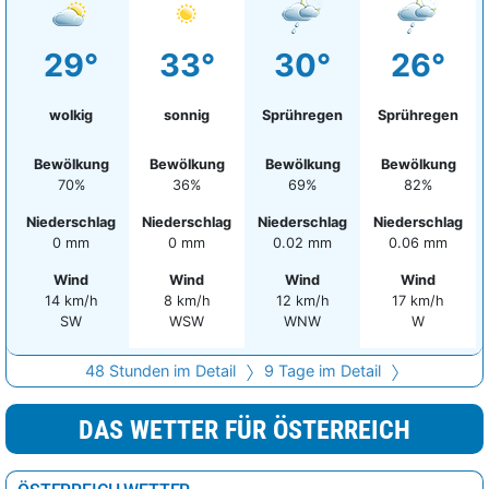
Waidhofen an der Thaya
23°
Sprühregen
95%
29°
33°
30°
26°
Waidhofen an der Ybbs
23°
Sprühregen
89%
Gmünd
22°
Regenschauer
95%
wolkig
sonnig
Sprühregen
Sprühregen
Zwettl
21°
Sprühregen
95%
Bewölkung
Bewölkung
Bewölkung
Bewölkung
70%
36%
69%
82%
Niederschlag
Niederschlag
Niederschlag
Niederschlag
0 mm
0 mm
0.02 mm
0.06 mm
Wind
Wind
Wind
Wind
14 km/h
8 km/h
12 km/h
17 km/h
SW
WSW
WNW
W
48 Stunden im Detail
9 Tage im Detail
DAS WETTER FÜR ÖSTERREICH