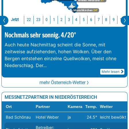
Wiener Neustadt
27°
Mönichkirchen
24°
Jetzt
22
23
10
0
1
2
3
4
5
6
7
8
9
Nochmals sehr sonnig. 4/20°
Auch heute Nachmittag scheint die Sonne, mit
zeitweise aufziehenden, hohen Wolken. Über den
Bergen entstehen einzelne Quellwolken, meist ohne
Niederschlag. Der
...
Mehr lesen
mehr Österreich-Wetter
MESSNETZPARTNER IN NIEDERÖSTERREICH
Ort
Partner
Kamera
Temp.
Wetter
Bad Schönau
Hotel Weber
ja
24.5°
leicht bewölkt
Betreiber: