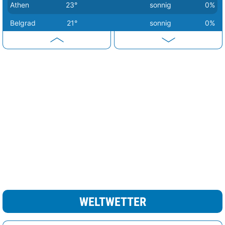
Athen
23°
sonnig
0%
Belgrad
21°
sonnig
0%
Berlin
14°
sonnig
1%
Bern
20°
sonnig
2%
Bratislava
16°
sonnig
1%
Brüssel
18°
sonnig
0%
Budapest
17°
sonnig
0%
Bukarest
25°
sonnig
1%
Chisinau
21°
heiter
26%
Dublin
16°
leichte Regenschauer
49%
Helsinki
7°
wolkig
57%
WELTWETTER
Kiew
11°
Schneeregen
84%
Kopenhagen
10°
heiter
20%