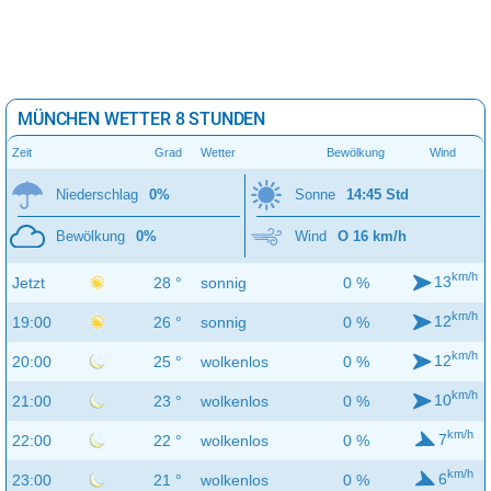
MÜNCHEN WETTER 8 STUNDEN
Zeit
Grad
Wetter
Bewölkung
Wind
Niederschlag
0%
Sonne
14:45 Std
Bewölkung
0%
Wind
O 16 km/h
km/h
13
Jetzt
28 °
sonnig
0 %
km/h
12
19:00
26 °
sonnig
0 %
km/h
12
20:00
25 °
wolkenlos
0 %
km/h
10
21:00
23 °
wolkenlos
0 %
km/h
7
22:00
22 °
wolkenlos
0 %
km/h
6
23:00
21 °
wolkenlos
0 %