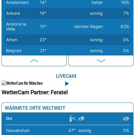
Amsterdam
14°
heiter
19%
Ankara
19°
sonnig
7%
Andorra la
15°
leichter Regen
62%
Vella
Athen
23°
sonnig
0%
Belgrad
21°
sonnig
0%
Berlin
14°
sonnig
1%
Bern
20°
sonnig
2%
LIVECAM
Bratislava
16°
sonnig
1%
WetterCam Partner: Feratel
Brüssel
18°
sonnig
0%
Budapest
17°
sonnig
0%
WÄRMSTE ORTE WELTWEIT
Bukarest
25°
sonnig
1%
Ort
Chisinau
21°
heiter
26%
Nawabshah
47°
sonnig
3%