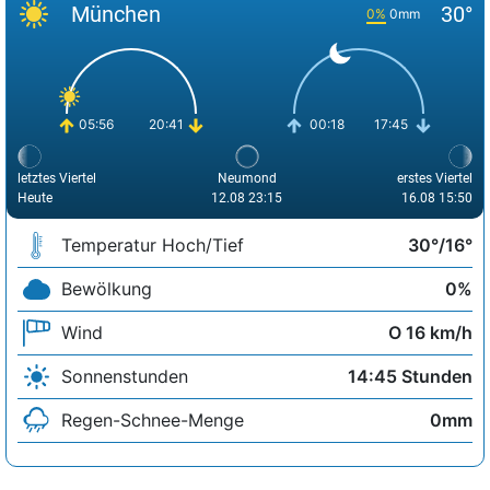
München
30°
0%
0mm
05:56
20:41
00:18
17:45
letztes Viertel
Neumond
erstes Viertel
Heute
12.08 23:15
16.08 15:50
Temperatur Hoch/Tief
30°/16°
Bewölkung
0%
Wind
O 16 km/h
Sonnenstunden
14:45 Stunden
Regen-Schnee-Menge
0mm