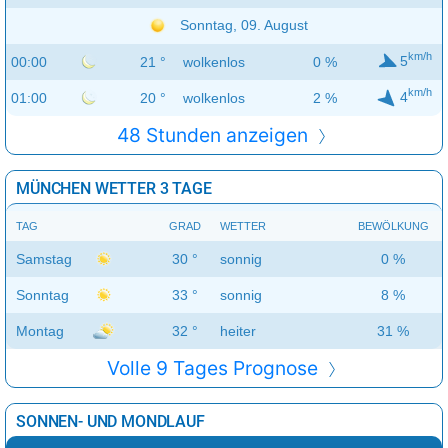
Sonntag, 09. August
km/h
5
00:00
21 °
wolkenlos
0 %
km/h
4
01:00
20 °
wolkenlos
2 %
48 Stunden anzeigen
MÜNCHEN WETTER 3 TAGE
TAG
GRAD
WETTER
BEWÖLKUNG
Samstag
30 °
sonnig
0 %
Sonntag
33 °
sonnig
8 %
Montag
32 °
heiter
31 %
Volle 9 Tages Prognose
SONNEN- UND MONDLAUF