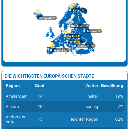
Kiruna
5°
Reykjavik
9°
Stockholm
9°
Moskau
9°
Berlin
14°
Wien
31°
Bukarest
25°
Madrid
25°
DIE WICHTIGSTEN EUROPÄISCHEN STÄDTE
Region
Grad
Wetter
Bewölkung
Amsterdam
14°
heiter
19%
Ankara
19°
sonnig
7%
Andorra la
15°
leichter Regen
62%
Vella