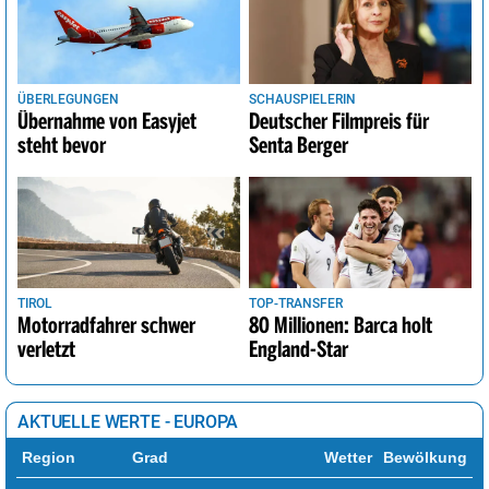
ÜBERLEGUNGEN
SCHAUSPIELERIN
Übernahme von Easyjet
Deutscher Filmpreis für
steht bevor
Senta Berger
TIROL
TOP-TRANSFER
Motorradfahrer schwer
80 Millionen: Barca holt
verletzt
England-Star
AKTUELLE WERTE - EUROPA
Region
Grad
Wetter
Bewölkung