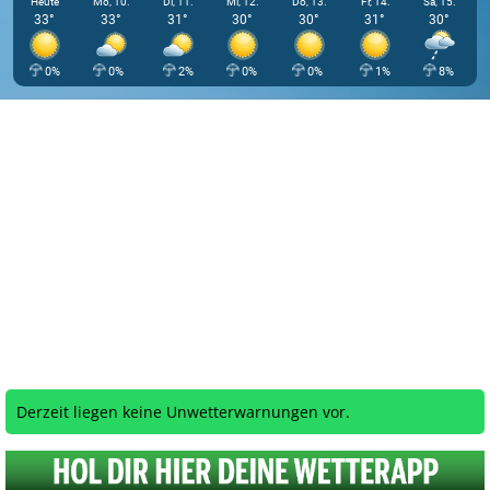
Heute
Mo, 10.
Di, 11.
Mi, 12.
Do, 13.
Fr, 14.
Sa, 15.
33°
33°
31°
30°
30°
31°
30°
0%
0%
2%
0%
0%
1%
8%
Derzeit liegen keine Unwetterwarnungen vor.