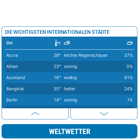
DIE WICHTIGSTEN INTERNATIONALEN STÄDTE
Ort
Accra
28°
leichte Regenschauer
37%
Athen
23°
sonnig
0%
Auckland
18°
wolkig
61%
Bangkok
35°
heiter
24%
Berlin
14°
sonnig
1%
Bern
20°
sonnig
2%
Buenos Aires
16°
heiter
26%
WELTWETTER
Canberra
20°
sonnig
0%