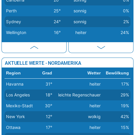
Bukarest
25°
sonnig
1%
Perth
25°
sonnig
0%
Chisinau
21°
heiter
26%
Sydney
24°
sonnig
2%
Dublin
16°
leichte Regenschauer
49%
Wellington
16°
heiter
24%
Helsinki
7°
wolkig
57%
Kiew
11°
Schneeregen
84%
Kopenhagen
10°
heiter
20%
AKTUELLE WERTE - NORDAMERIKA
Lissabon
24°
heiter
12%
Region
Grad
Wetter
Bewölkung
Ljubljana
22°
sonnig
7%
Havanna
31°
heiter
17%
London
19°
wolkig
61%
Los Angeles
18°
leichte Regenschauer
29%
Luxemburg
19°
heiter
15%
Mexiko-Stadt
30°
heiter
19%
Madrid
25°
sonnig
3%
New York
12°
wolkig
42%
leichte Schnee /
Ottawa
17°
heiter
15%
Minsk
7°
69%
Regenschauer