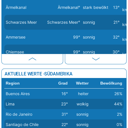
Stockholm
9°
stark bewölkt
64%
Ärmelkanal
Ärmelkanal°
stark bewölkt
13°
km
Tallinn
6°
wolkig
44%
Schwarzes Meer
Schwarzes Meer°
sonnig
21°
Tirana
22°
sonnig
3%
km
Vaduz
22°
heiter
11%
Ammersee
99°
sonnig
32°
km
Valletta
17°
sonnig
2%
Chiemsee
99°
sonnig
30°
Vatikan Stadt
23°
sonnig
0%
km
Vilnius
7°
leichte Schneeschauer
48%
Dümmersee
99°
heiter
24°
km
AKTUELLE WERTE -SÜDAMERIKA
Warschau
11°
heiter
17%
Mecklenburgische
99°
wolkig
24°
Region
Grad
Wetter
Bewölkung
Seenplatte
km
Wien
30°
sonnig
0%
Buenos Aires
16°
heiter
26%
Zagreb
21°
sonnig
0%
Müritz
99°
wolkig
23°
km
Lima
23°
wolkig
44%
Nordsee
Nordsee°
wolkig
8°
km
Rio de Janeiro
31°
sonnig
2%
leichte
Santiago de Chile
22°
sonnig
0%
Ostsee
Ostsee°
7°