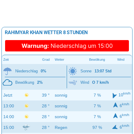
RAHIMYAR KHAN WETTER 8 STUNDEN
Warnung:
Niederschlag um 15:00
Zeit
Grad
Wetter
Bewölkung
Wind
Niederschlag
0%
Sonne
13:07 Std
Bewölkung
2%
Wind
O 7 km/h
km/h
10
Jetzt
39 °
sonnig
7 %
km/h
6
13:00
28 °
sonnig
7 %
km/h
6
14:00
28 °
sonnig
7 %
km/h
6
15:00
28 °
Regen
97 %