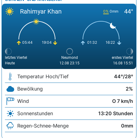
Rahimyar Khan
44°
0%
0mm
05:44
19:04
01:32
16:22
letztes Viertel
Neumond
erstes Viertel
Heute
12.08 23:15
16.08 15:51
Temperatur Hoch/Tief
44°/28°
Bewölkung
2%
Wind
O 7 km/h
Sonnenstunden
13:20 Stunden
Regen-Schnee-Menge
0mm