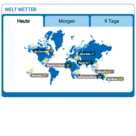
Delhi
42°
sonnig
1%
WELT WETTER
Dubai
31°
sonnig
6%
Morgen
9 Tage
Heute
Havanna
31°
heiter
17%
Istanbul
19°
sonnig
0%
Johannesburg
20°
wolkig
45%
Anchorage
7°
Moskau
9°
Kairo
27°
sonnig
3%
Kairo
27°
Mexiko-Stadt
30°
Lima
23°
wolkig
44%
Jakarta
31°
Avarua
25°
Johannesburg
20°
Sydney
24°
London
19°
wolkig
61%
Los Angeles
18°
leichte Regenschauer
29%
Madrid
25°
sonnig
3%
Mexiko-Stadt
30°
heiter
19%
Moskau
9°
Regen
100%