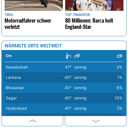
TIROL
TOP-TRANSFER
Motorradfahrer schwer
80 Millionen: Barca holt
verletzt
England-Star
WÄRMSTE ORTE WELTWEIT
Ort
Nawabshah
47°
sonnig
3%
Larkana
45°
sonnig
1%
Bhusawal
45°
sonnig
6%
Sagar
45°
sonnig
10%
Hyderabad
45°
sonnig
2%
Sukkur
45°
sonnig
1%