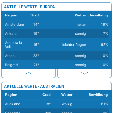
Amravati
44°
sonnig
9%
AKTUELLE WERTE - EUROPA
Dhule
44°
sonnig
4%
Region
Grad
Wetter
Bewölkung
Chandrapur
44°
sonnig
6%
Amsterdam
14°
heiter
19%
Nadiad
44°
sonnig
0%
Ankara
19°
sonnig
7%
Andorra la
15°
leichter Regen
62%
Vella
Athen
23°
sonnig
0%
Belgrad
21°
sonnig
0%
Berlin
14°
sonnig
1%
Bern
20°
sonnig
2%
AKTUELLE WERTE - AUSTRALIEN
Bratislava
16°
sonnig
1%
Region
Grad
Wetter
Bewölkung
Brüssel
18°
sonnig
0%
Auckland
18°
wolkig
61%
Budapest
17°
sonnig
0%
Canberra
20°
sonnig
0%