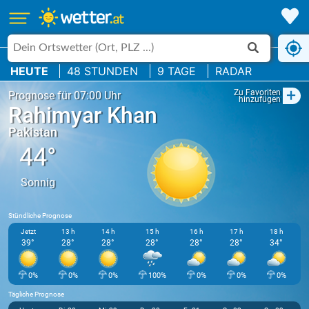
HEUTE
48 STUNDEN
9 TAGE
RADAR
+
Zu Favoriten
Prognose für 07:00 Uhr
hinzufügen
Rahimyar Khan
Pakistan
44°
Sonnig
Stündliche Prognose
Jetzt
13 h
14 h
15 h
16 h
17 h
18 h
39°
28°
28°
28°
28°
28°
34°
0%
0%
0%
100%
0%
0%
0%
Tägliche Prognose