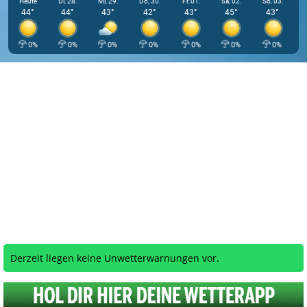
Heute
Di, 28.
Mi, 29.
Do, 30.
Fr, 01.
Sa, 02.
So, 03.
44°
44°
43°
42°
43°
45°
43°
0%
0%
0%
0%
0%
0%
0%
Derzeit liegen keine Unwetterwarnungen vor.