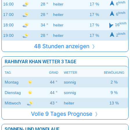
km/h
6
16:00
28 °
heiter
17 %
km/h
6
17:00
28 °
heiter
17 %
km/h
16
18:00
34 °
heiter
17 %
km/h
2
19:00
28 °
heiter
17 %
48 Stunden anzeigen
RAHIMYAR KHAN WETTER 3 TAGE
TAG
GRAD
WETTER
BEWÖLKUNG
Montag
44 °
sonnig
2 %
Dienstag
44 °
sonnig
9 %
Mittwoch
43 °
heiter
13 %
Volle 9 Tages Prognose
SONNEN- UND MONDLAUF