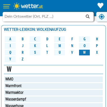
WETTER-LEXIKON: WOLKENAUFZUG
A
B
C
D
G
H
E
F
M
K
N
O
P
L
J
I
W
Q
R
S
U
V
X
T
Y
Z
W
WMO
Warmfront
Warmsektor
Wasserdampf
Wasserhose