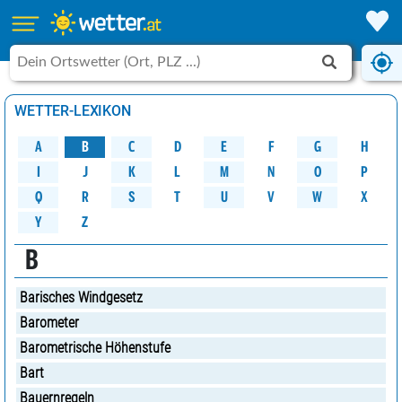
WETTER-LEXIKON
A
B
C
D
G
H
E
F
M
K
N
O
P
L
J
I
W
Q
R
S
U
V
X
T
Y
Z
B
Barisches Windgesetz
Barometer
Barometrische Höhenstufe
Bart
Bauernregeln