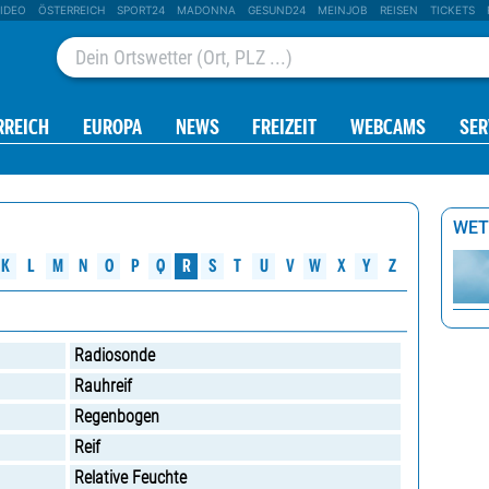
IDEO
ÖSTERREICH
SPORT24
MADONNA
GESUND24
MEINJOB
REISEN
TICKETS
RREICH
EUROPA
NEWS
FREIZEIT
WEBCAMS
SER
WET
W
M
K
N
O
P
Q
R
S
U
V
X
L
T
Y
Z
Radiosonde
Rauhreif
Regenbogen
Reif
Relative Feuchte