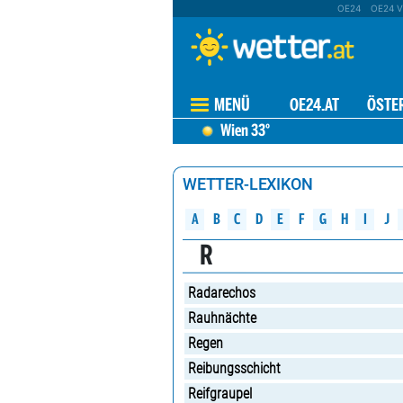
OE24
OE24 V
MENÜ
OE24.AT
ÖSTE
Wien
33°
WETTER-LEXIKON
A
B
C
D
G
H
E
F
J
I
R
Radarechos
Rauhnächte
Regen
Reibungsschicht
Reifgraupel