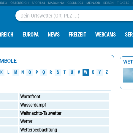
IDEO
ÖSTERREICH
SPORT24
MADONNA
GESUND24
MEINJOB
REISEN
TICKETS
RREICH
EUROPA
NEWS
FREIZEIT
WEBCAMS
SER
YMBOLE
WET
W
M
K
N
O
P
Q
R
S
U
V
X
L
T
Y
Z
Warmfront
Wasserdampf
Weihnachts-Tauwetter
Wetter
Wetterbeobachtung