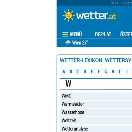
OE24
OE24 V
MENÜ
OE24.AT
ÖSTE
Wien
27°
WETTER-LEXIKON: WETTERS
A
B
C
D
G
H
E
F
J
I
W
WMO
Warmsektor
Wasserhose
Weltzeit
Wetteranalyse