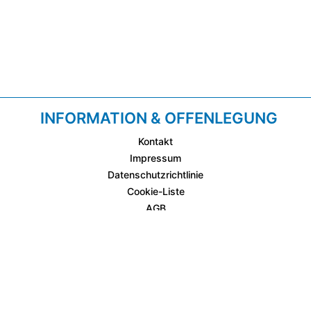
INFORMATION & OFFENLEGUNG
Kontakt
Impressum
Datenschutzrichtlinie
Cookie-Liste
AGB
Fixplatzierte Werbemöglichkeiten
AGB für Werbeeinschaltungen
wetter.at Partner (Messstation & WetterCam)
Cookie Einstellungen und Widerruf