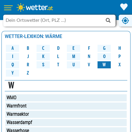
WETTER-LEXIKON: WÄRME
A
B
C
D
G
H
E
F
M
K
N
O
P
L
J
I
W
Q
R
S
U
V
X
T
Y
Z
W
WMO
Warmfront
Warmsektor
Wasserdampf
Wasserhose