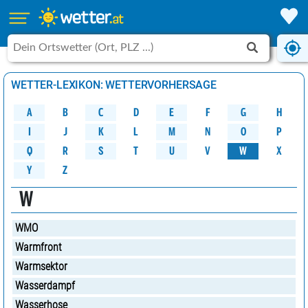
WETTER-LEXIKON: WETTERVORHERSAGE
A
B
C
D
G
H
E
F
M
K
N
O
P
L
J
I
W
Q
R
S
U
V
X
T
Y
Z
W
WMO
Warmfront
Warmsektor
Wasserdampf
Wasserhose