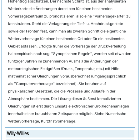
Höhentrog abschätzen. Der nächste Schritt ist, aus der analysierten
Wetterkarte die Änderungen derselben für einen bestimmten
Vorhersagezeitraum zu pronostizieren, also eine ''Vorhersagekarte'' zu
konstruieren. Steht die Verlagerung der Tief- u. Hochdruckgebiete
sowie der Fronten fest, kann man als zweiten Schritt die eigentliche
Wettervorhersage für einen bestimmten Ort oder für ein bestimmtes
Gebiet abfassen. Erfolgte früher die Vorhersage der Druckverteilung
halbempirisch nach sog. ''Synoptischen Regeln'', werden seit etwa den
fünfziger Jahren im zunehmenden Ausmaß die Änderungen der
meteorologischen Feldgrößen (Druck, Temperatur, etc.) mit Hilfe
mathematischer Gleichungen vorausberechnet (umgangssprachlich
als ''Computervorhersage'' bezeichnet). Sie beruhen auf
physikalischen Gesetzen, die die Prozesse und Abläufe in der
Atmosphäre bestimmen. Die Lösung dieser äußerst komplizierten
Gleichungen ist erst durch Einsatz elektronischer Großrechenanlagen
innerhalb einer brauchbaren Zeitspanne möglich. Siehe Numerische
Wettervorhersage, Kurzfristvorhersage.
Willy-Willies