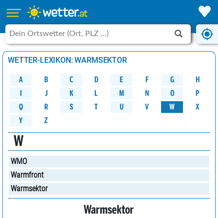
WETTER-LEXIKON: WARMSEKTOR
A
B
C
D
G
H
E
F
M
K
N
O
P
L
J
I
W
Q
R
S
U
V
X
T
Y
Z
W
WMO
Warmfront
Warmsektor
Warmsektor