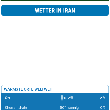
WETTER IN IRAN
WÄRMSTE ORTE WELTWEIT
Ort
Khorramshahr
50°
sonnig
0%