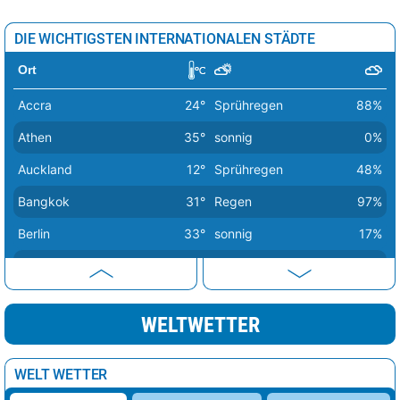
DIE WICHTIGSTEN INTERNATIONALEN STÄDTE
Ort
Accra
24°
Sprühregen
88%
Athen
35°
sonnig
0%
Auckland
12°
Sprühregen
48%
Bangkok
31°
Regen
97%
Berlin
33°
sonnig
17%
Bern
30°
Regenschauer
46%
Buenos Aires
12°
sonnig
12%
WELTWETTER
Canberra
9°
Regen
99%
Delhi
32°
Sprühregen
60%
WELT WETTER
Dubai
40°
sonnig
5%