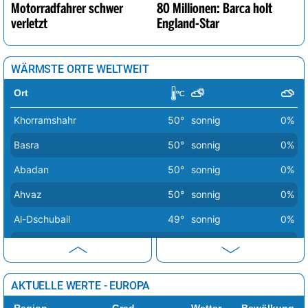
Motorradfahrer schwer
80 Millionen: Barca holt
verletzt
England-Star
WÄRMSTE ORTE WELTWEIT
Ort
Khorramshahr
50°
sonnig
0%
Basra
50°
sonnig
0%
Abadan
50°
sonnig
0%
Ahvaz
50°
sonnig
0%
Al-Dschubail
49°
sonnig
0%
Diwaniyya
49°
sonnig
0%
Nasiriya
49°
sonnig
0%
AKTUELLE WERTE - EUROPA
Kut
49°
sonnig
0%
Region
Grad
Wetter
Bewölkung