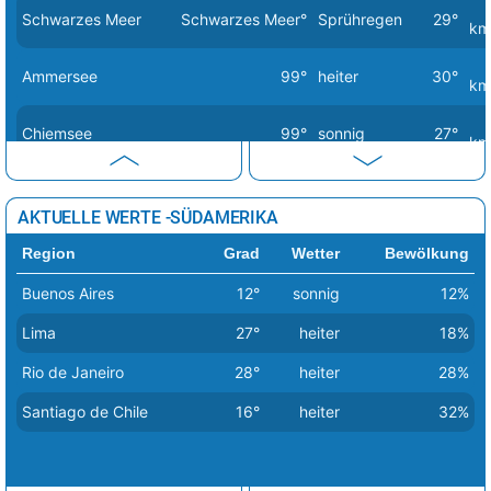
Schwarzes Meer
Schwarzes Meer°
Sprühregen
29°
Vaduz
36°
sonnig
18%
km
Valletta
29°
sonnig
0%
Ammersee
99°
heiter
30°
km
Vatikan Stadt
36°
Sprühregen
3%
Chiemsee
99°
sonnig
27°
km
Vilnius
22°
sonnig
27%
Warschau
26°
wolkig
37%
Dümmersee
99°
sonnig
24°
km
AKTUELLE WERTE -SÜDAMERIKA
Wien
28°
sonnig
0%
Mecklenburgische
99°
sonnig
23°
Region
Grad
Wetter
Bewölkung
Seenplatte
km
Zagreb
35°
Sprühregen
5%
Buenos Aires
12°
sonnig
12%
Müritz
99°
sonnig
23°
km
Lima
27°
heiter
18%
Nordsee
Nordsee°
sonnig
21°
km
Rio de Janeiro
28°
heiter
28%
Santiago de Chile
16°
heiter
32%
Ostsee
Ostsee°
stark bewölkt
23°
km
Starnberger See
99°
sonnig
28°
km