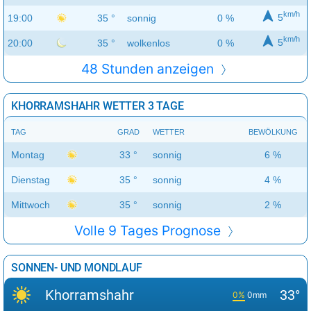
km/h
5
19:00
35 °
sonnig
0 %
km/h
5
20:00
35 °
wolkenlos
0 %
48 Stunden anzeigen
KHORRAMSHAHR WETTER 3 TAGE
TAG
GRAD
WETTER
BEWÖLKUNG
Montag
33 °
sonnig
6 %
Dienstag
35 °
sonnig
4 %
Mittwoch
35 °
sonnig
2 %
Volle 9 Tages Prognose
SONNEN- UND MONDLAUF
Khorramshahr
33°
0%
0mm