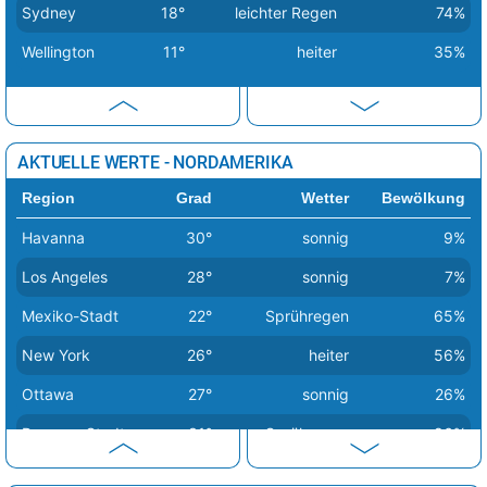
Sydney
18°
leichter Regen
74%
Dublin
20°
Sprühregen
52%
Wellington
11°
heiter
35%
Helsinki
20°
heiter
27%
Kiew
29°
sonnig
18%
Kopenhagen
20°
sonnig
13%
AKTUELLE WERTE - NORDAMERIKA
Lissabon
27°
sonnig
6%
Region
Grad
Wetter
Bewölkung
Ljubljana
36°
sonnig
11%
Havanna
30°
sonnig
9%
London
27°
wolkig
49%
Los Angeles
28°
sonnig
7%
Luxemburg
29°
heiter
50%
Mexiko-Stadt
22°
Sprühregen
65%
Madrid
36°
sonnig
1%
New York
26°
heiter
56%
Minsk
22°
heiter
38%
Ottawa
27°
sonnig
26%
Moskau
23°
heiter
14%
Panama-Stadt
31°
Sprühregen
86%
Nikosia
33°
sonnig
2%
San José
24°
Regenschauer
89%