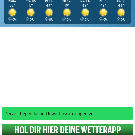
Heute
Mo, 10.
Di, 11.
Mi, 12.
Do, 13.
Fr, 14.
Sa, 15.
50°
47°
49°
49°
49°
49°
48°
0%
0%
0%
0%
0%
0%
0%
Derzeit liegen keine Unwetterwarnungen vor.