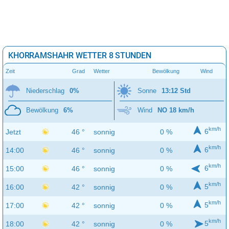
KHORRAMSHAHR WETTER 8 STUNDEN
Zeit
Grad
Wetter
Bewölkung
Wind
Niederschlag
0%
Sonne
13:12 Std
Bewölkung
6%
Wind
NO 18 km/h
km/h
6
Jetzt
46 °
sonnig
0 %
km/h
6
14:00
46 °
sonnig
0 %
km/h
6
15:00
46 °
sonnig
0 %
km/h
5
16:00
42 °
sonnig
0 %
km/h
5
17:00
42 °
sonnig
0 %
km/h
5
18:00
42 °
sonnig
0 %