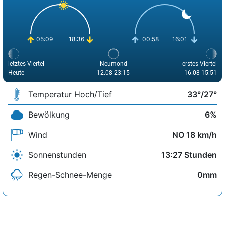
05:09
18:36
00:58
16:01
letztes Viertel
Neumond
erstes Viertel
Heute
12.08 23:15
16.08 15:51
Temperatur Hoch/Tief
33°/27°
Bewölkung
6%
Wind
NO 18 km/h
Sonnenstunden
13:27 Stunden
Regen-Schnee-Menge
0mm