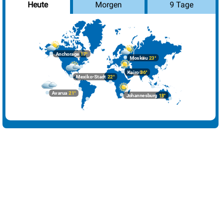
Morgen
9 Tage
Heute
Havanna
30°
sonnig
9%
Istanbul
32°
Sprühregen
6%
Johannesburg
18°
sonnig
3%
Anchorage
17°
Moskau
23°
Kairo
36°
sonnig
0%
Kairo
36°
Mexiko-Stadt
22°
Lima
27°
heiter
18%
Avarua
21°
Johannesburg
18°
London
27°
wolkig
49%
Los Angeles
28°
sonnig
7%
Madrid
36°
sonnig
1%
Mexiko-Stadt
22°
Sprühregen
65%
Moskau
23°
heiter
14%
Nairobi
24°
sonnig
26%
New York
26°
heiter
56%