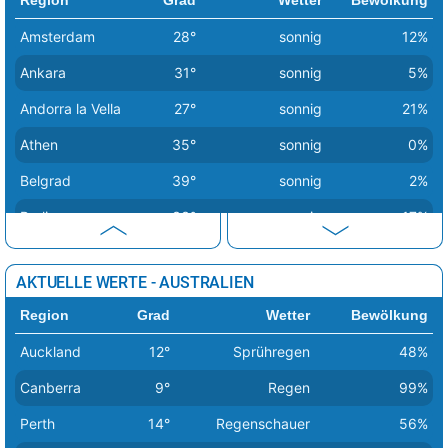
Amarah
49°
sonnig
0%
Amsterdam
28°
sonnig
12%
Andimeshk
48°
sonnig
4%
Ankara
31°
sonnig
5%
Andorra la Vella
27°
sonnig
21%
Athen
35°
sonnig
0%
Belgrad
39°
sonnig
2%
Berlin
33°
sonnig
17%
Bern
30°
Regenschauer
46%
AKTUELLE WERTE - AUSTRALIEN
Bratislava
31°
sonnig
11%
Region
Grad
Wetter
Bewölkung
Brüssel
33°
sonnig
16%
Auckland
12°
Sprühregen
48%
Budapest
36°
sonnig
5%
Canberra
9°
Regen
99%
Bukarest
35°
sonnig
6%
Perth
14°
Regenschauer
56%
Chisinau
33°
sonnig
2%