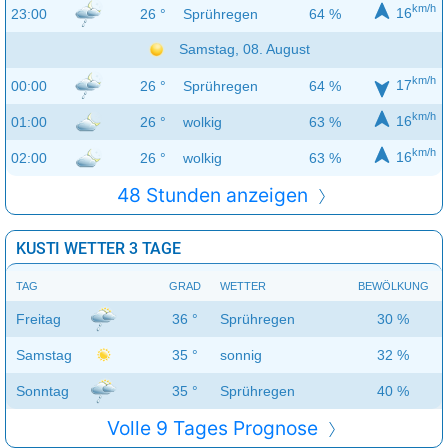
km/h
16
23:00
26 °
Sprühregen
64 %
Samstag, 08. August
km/h
17
00:00
26 °
Sprühregen
64 %
km/h
16
01:00
26 °
wolkig
63 %
km/h
16
02:00
26 °
wolkig
63 %
48 Stunden anzeigen
KUSTI WETTER 3 TAGE
TAG
GRAD
WETTER
BEWÖLKUNG
Freitag
36 °
Sprühregen
30 %
Samstag
35 °
sonnig
32 %
Sonntag
35 °
Sprühregen
40 %
Volle 9 Tages Prognose