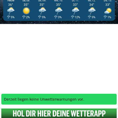
Heute
Sa, 08.
So, 09.
Mo, 10.
Di, 11.
Mi, 12.
Do, 13.
36°
35°
35°
35°
33°
34°
33°
5%
2%
5%
3%
12%
5%
1%
Derzeit liegen keine Unwetterwarnungen vor.