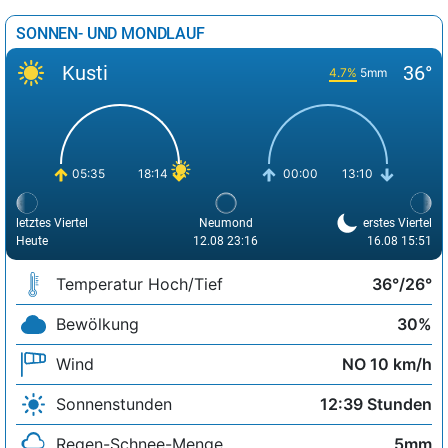
SONNEN- UND MONDLAUF
Kusti
36°
4.7%
5mm
05:35
18:14
00:00
13:10
letztes Viertel
Neumond
erstes Viertel
Heute
12.08 23:16
16.08 15:51
Temperatur Hoch/Tief
36°/26°
Bewölkung
30%
Wind
NO 10 km/h
Sonnenstunden
12:39 Stunden
Regen-Schnee-Menge
5mm