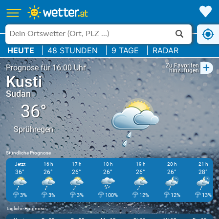
HEUTE
48 STUNDEN
9 TAGE
RADAR
+
Zu Favoriten
Prognose für 16:00 Uhr
hinzufügen
Kusti
Sudan
36°
Sprühregen
Stündliche Prognose
Jetzt
16 h
17 h
18 h
19 h
20 h
21 h
36°
26°
26°
26°
26°
26°
28°
3%
3%
3%
100%
12%
12%
13%
Tägliche Prognose