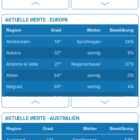
Amarah
50°
sonnig
9%
Baquba
49°
sonnig
1%
AKTUELLE WERTE - EUROPA
Abadan
49°
sonnig
6%
Region
Grad
Wetter
Bewölkung
Bagdad
49°
sonnig
1%
Amsterdam
19°
Sprühregen
24%
Basra
49°
sonnig
7%
Ankara
32°
sonnig
9%
Andorra la Vella
27°
Regenschauer
37%
Athen
34°
sonnig
0%
Belgrad
39°
sonnig
4%
Berlin
24°
heiter
31%
Bern
26°
Sprühregen
47%
AKTUELLE WERTE - AUSTRALIEN
Bratislava
29°
wolkig
47%
Region
Grad
Wetter
Bewölkung
Brüssel
24°
sonnig
33%
Auckland
13°
Sprühregen
58%