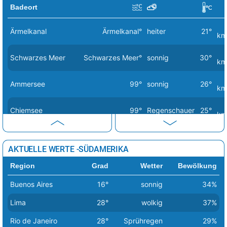
Stockholm
19°
Sprühregen
38%
Badeort
Tallinn
20°
Regenschauer
35%
Ärmelkanal
Ärmelkanal°
heiter
21°
km
Tirana
34°
sonnig
11%
Schwarzes Meer
Schwarzes Meer°
sonnig
30°
Vaduz
28°
Sprühregen
18%
km
Valletta
28°
sonnig
0%
Ammersee
99°
sonnig
26°
km
Vatikan Stadt
38°
sonnig
1%
Chiemsee
99°
Regenschauer
25°
km
Vilnius
23°
leichter Regen
85%
Warschau
23°
leichter Regen
82%
Dümmersee
99°
bedeckt
20°
km
AKTUELLE WERTE -SÜDAMERIKA
Wien
30°
heiter
18%
Mecklenburgische
99°
stark bewölkt
20°
Region
Grad
Wetter
Bewölkung
Seenplatte
km
Zagreb
35°
Sprühregen
7%
Buenos Aires
16°
sonnig
34%
Müritz
99°
Sprühregen
20°
km
Lima
28°
wolkig
37%
Nordsee
Nordsee°
Sprühregen
17°
km
Rio de Janeiro
28°
Sprühregen
29%