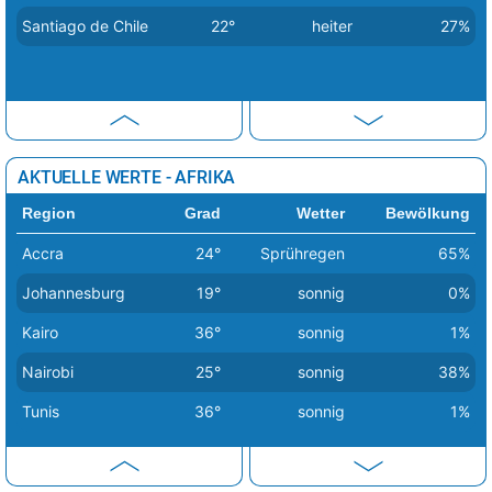
Santiago de Chile
22°
heiter
27%
Ostsee
Ostsee°
wolkig
24°
km
Starnberger See
99°
sonnig
25°
km
Steinhuder Meer
99°
Regenschauer
21°
km
AKTUELLE WERTE - AFRIKA
Tegersee
99°
sonnig
24°
(Tegernsee?)
km
Region
Grad
Wetter
Bewölkung
Accra
24°
Sprühregen
65%
Biskaya
Biskaya°
sonnig
29°
km
Johannesburg
19°
sonnig
0%
Golf von Lyon
Golf von Lyon°
sonnig
34°
km
Kairo
36°
sonnig
1%
Nairobi
25°
sonnig
38%
Korsika
Korsika°
sonnig
32°
km
Tunis
36°
sonnig
1%
Ligurisches Meer
Ligurisches Meer°
Regenschauer
32°
km
Ionisches Meer
Ionisches Meer°
sonnig
29°