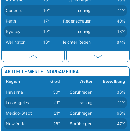
Budapest
35°
Regenschauer
38%
Canberra
10°
sonnig
11%
Bukarest
38°
sonnig
2%
Perth
17°
Regenschauer
40%
Chisinau
36°
heiter
15%
Sydney
19°
sonnig
13%
Dublin
17°
wolkig
53%
Wellington
13°
leichter Regen
84%
Helsinki
20°
Sprühregen
32%
Kiew
34°
sonnig
21%
Kopenhagen
19°
wolkig
31%
AKTUELLE WERTE - NORDAMERIKA
Lissabon
25°
sonnig
8%
Region
Grad
Wetter
Bewölkung
Ljubljana
35°
Regenschauer
38%
Havanna
30°
Sprühregen
36%
London
26°
heiter
41%
Los Angeles
29°
sonnig
11%
Luxemburg
23°
heiter
17%
Mexiko-Stadt
21°
Sprühregen
68%
Madrid
37°
sonnig
1%
New York
26°
Sprühregen
47%
Minsk
27°
leichter Regen
66%