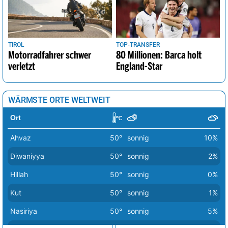
TIROL
TOP-TRANSFER
Motorradfahrer schwer
80 Millionen: Barca holt
verletzt
England-Star
WÄRMSTE ORTE WELTWEIT
Ort
Ahvaz
50°
sonnig
10%
Diwaniyya
50°
sonnig
2%
Hillah
50°
sonnig
0%
Kut
50°
sonnig
1%
Nasiriya
50°
sonnig
5%