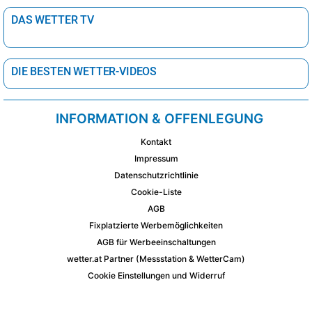
km
DAS WETTER TV
noerdl. Aegaeis
noerdl. Aegaeis°
sonnig
29°
km
DIE BESTEN WETTER-VIDEOS
Ägeis
Ägeis°
sonnig
26°
km
Ägäisches Meer
Ägäisches Meer°
sonnig
26°
km
INFORMATION & OFFENLEGUNG
Kontakt
Adria
Adria°
Regenschauer
34°
km
Impressum
Datenschutzrichtlinie
Mittelmeer
Mittelmeer°
sonnig
28°
km
Cookie-Liste
AGB
Obere Adria
Obere Adria°
Regenschauer
34°
km
Fixplatzierte Werbemöglichkeiten
AGB für Werbeeinschaltungen
Thyrrhenisches
Thyrrhenisches
sonnig
31°
Meer
Meer°
km
wetter.at Partner (Messstation & WetterCam)
Cookie Einstellungen und Widerruf
Untere Adria
Untere Adria°
sonnig
35°
km