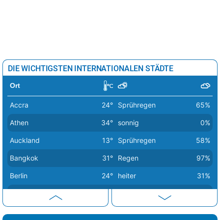
DIE WICHTIGSTEN INTERNATIONALEN STÄDTE
Ort
Accra
24°
Sprühregen
65%
Athen
34°
sonnig
0%
Auckland
13°
Sprühregen
58%
Bangkok
31°
Regen
97%
Berlin
24°
heiter
31%
Bern
26°
Sprühregen
47%
Buenos Aires
16°
sonnig
34%