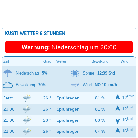
KUSTI WETTER 8 STUNDEN
Warnung:
Niederschlag um 20:00
Zeit
Grad
Wetter
Bewölkung
Wind
Niederschlag
5%
Sonne
12:39 Std
Bewölkung
30%
Wind
NO 10 km/h
km/h
12
Jetzt
26 °
Sprühregen
81 %
km/h
12
20:00
26 °
Sprühregen
81 %
km/h
16
21:00
28 °
Sprühregen
88 %
km/h
16
22:00
26 °
Sprühregen
64 %