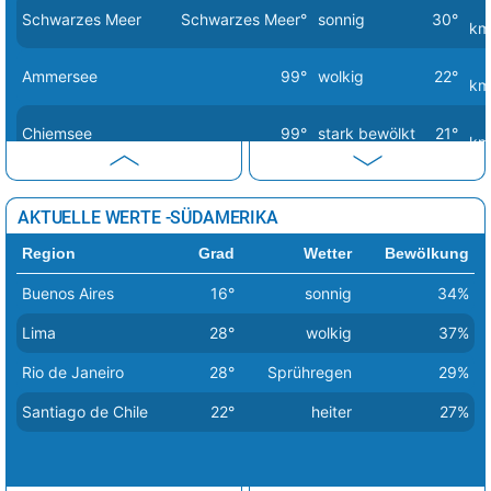
Schwarzes Meer
Schwarzes Meer°
sonnig
30°
Vaduz
28°
Sprühregen
32%
km
Valletta
28°
sonnig
0%
Ammersee
99°
wolkig
22°
km
Vatikan Stadt
38°
sonnig
1%
Chiemsee
99°
stark bewölkt
21°
km
Vilnius
23°
leichter Regen
85%
Warschau
23°
leichter Regen
82%
Dümmersee
99°
Regenschauer
19°
km
AKTUELLE WERTE -SÜDAMERIKA
Wien
25°
heiter
21%
Mecklenburgische
99°
Regenschauer
19°
Region
Grad
Wetter
Bewölkung
Seenplatte
km
Zagreb
35°
Sprühregen
7%
Buenos Aires
16°
sonnig
34%
Müritz
99°
Regenschauer
18°
km
Lima
28°
wolkig
37%
Nordsee
Nordsee°
Sprühregen
17°
km
Rio de Janeiro
28°
Sprühregen
29%
Santiago de Chile
22°
heiter
27%
Ostsee
Ostsee°
wolkig
24°
km
Starnberger See
99°
wolkig
21°
km