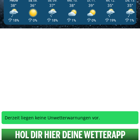
Heute
Sa, 08.
So, 09.
Mo, 10.
Di, 11.
Mi, 12.
Do, 13.
38°
36°
37°
38°
39°
35°
35°
18%
0%
18%
1%
0%
19%
1%
Derzeit liegen keine Unwetterwarnungen vor.