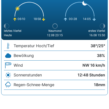
06:10
18:58
00:28
14:05
letztes Viertel
Neumond
erstes Viertel
Heute
12.08 23:15
16.08 15:50
Temperatur Hoch/Tief
38°/25°
Bewölkung
38%
Wind
NW 16 km/h
Sonnenstunden
12:48 Stunden
Regen-Schnee-Menge
18mm