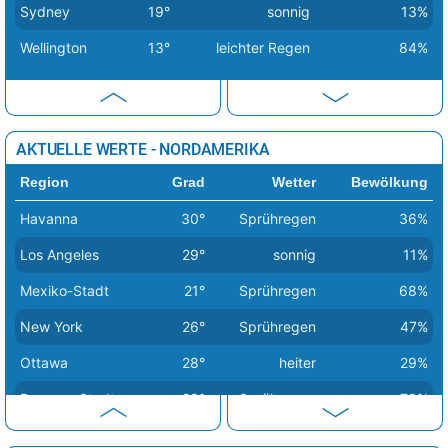
Sydney
19°
sonnig
13%
Dublin
17°
wolkig
53%
Wellington
13°
leichter Regen
84%
Helsinki
20°
Sprühregen
32%
Kiew
34°
sonnig
21%
Kopenhagen
19°
wolkig
31%
AKTUELLE WERTE - NORDAMERIKA
Lissabon
25°
sonnig
8%
Region
Grad
Wetter
Bewölkung
Ljubljana
35°
Regenschauer
38%
Havanna
30°
Sprühregen
36%
London
26°
heiter
41%
Los Angeles
29°
sonnig
11%
Luxemburg
23°
heiter
17%
Mexiko-Stadt
21°
Sprühregen
68%
Madrid
37°
sonnig
1%
New York
26°
Sprühregen
47%
Minsk
27°
leichter Regen
66%
Ottawa
28°
heiter
29%
Moskau
28°
sonnig
9%
Panama-Stadt
29°
Sprühregen
78%
Nikosia
32°
sonnig
2%
San José
26°
Sprühregen
80%