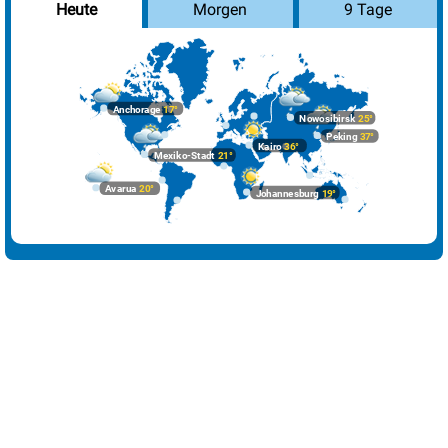
Morgen
9 Tage
Heute
Havanna
30°
Sprühregen
36%
Istanbul
32°
sonnig
2%
Johannesburg
19°
sonnig
0%
Anchorage
17°
Nowosibirsk
25°
Kairo
36°
sonnig
1%
Peking
37°
Kairo
36°
Mexiko-Stadt
21°
Lima
28°
wolkig
37%
Avarua
20°
Johannesburg
19°
London
26°
heiter
41%
Los Angeles
29°
sonnig
11%
Madrid
37°
sonnig
1%
Mexiko-Stadt
21°
Sprühregen
68%
Moskau
28°
sonnig
9%
Nairobi
25°
sonnig
38%
New York
26°
Sprühregen
47%