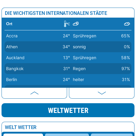
DIE WICHTIGSTEN INTERNATIONALEN STÄDTE
Ort
Accra
24°
Sprühregen
65%
Athen
34°
sonnig
0%
Auckland
13°
Sprühregen
58%
Bangkok
31°
Regen
97%
Berlin
24°
heiter
31%
Bern
26°
Sprühregen
47%
Buenos Aires
16°
sonnig
34%
WELTWETTER
Canberra
10°
sonnig
11%
Delhi
30°
Sprühregen
80%
WELT WETTER
Dubai
41°
sonnig
1%