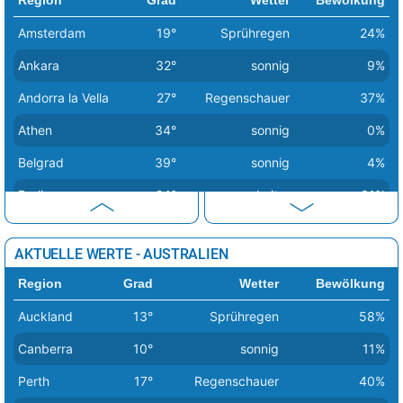
Bagdad
49°
sonnig
1%
Amsterdam
19°
Sprühregen
24%
Basra
49°
sonnig
7%
Ankara
32°
sonnig
9%
Andorra la Vella
27°
Regenschauer
37%
Athen
34°
sonnig
0%
Belgrad
39°
sonnig
4%
Berlin
24°
heiter
31%
Bern
26°
Sprühregen
47%
AKTUELLE WERTE - AUSTRALIEN
Bratislava
29°
heiter
44%
Region
Grad
Wetter
Bewölkung
Brüssel
24°
sonnig
33%
Auckland
13°
Sprühregen
58%
Budapest
35°
Regenschauer
38%
Canberra
10°
sonnig
11%
Bukarest
38°
sonnig
2%
Perth
17°
Regenschauer
40%
Chisinau
36°
heiter
15%