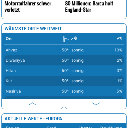
Motorradfahrer schwer
80 Millionen: Barca holt
verletzt
England-Star
WÄRMSTE ORTE WELTWEIT
Ort
Ahvaz
50°
sonnig
10%
Diwaniyya
50°
sonnig
2%
Hillah
50°
sonnig
0%
Kut
50°
sonnig
1%
Nasiriya
50°
sonnig
5%
Amarah
50°
sonnig
9%
Baquba
49°
sonnig
1%
AKTUELLE WERTE - EUROPA
Abadan
49°
sonnig
6%
Region
Grad
Wetter
Bewölkung