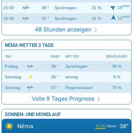
km/h
16
15:00
38 °
Sprühregen
31 %
km/h
13
16:00
33 °
Sprühregen
31 %
48 Stunden anzeigen
NÉMA WETTER 3 TAGE
TAG
GRAD
WETTER
BEWÖLKUNG
Freitag
38 °
Sprühregen
38 %
Samstag
36 °
sonnig
9 %
Sonntag
37 °
Regenschauer
70 %
Volle 9 Tages Prognose
SONNEN- UND MONDLAUF
Néma
38°
12.3%
18mm