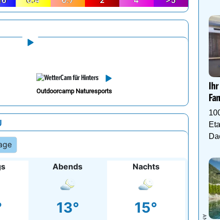
TTER RADAR
Woh
Füg
Wan
Ho
Bewölkung
16
0.4
0.7
2
4
>5
Ihr
Outdoorcamp Naturesports
Fam
10
U
Eta
Da
age