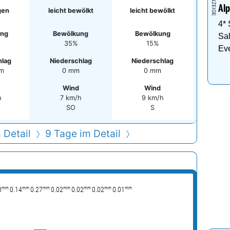
gs
Abends
Nachts
°
13°
15°
Alp
gen
leicht bewölkt
leicht bewölkt
4*
ung
Bewölkung
Bewölkung
Sal
35%
15%
Ev
hlag
Niederschlag
Niederschlag
mm
0 mm
0 mm
Wind
Wind
h
7 km/h
9 km/h
SO
S
 Detail
9 Tage im Detail