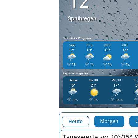
Prognose für 07:00 Uhr
Weiermoarteich
Steiermark
12°
Sprühregen
Stündliche Prognose
Jetzt
07 h
08 h
09 h
12°
13°
13°
14°
2%
1%
0%
9%
Tägliche Prognose
Heute
So, 09.
Mo, 10.
Di,
15°
21°
17°
2