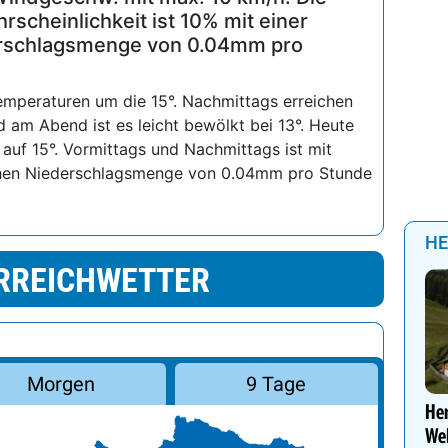
D
1%
1%
5%
0%
14%
0%
Übermorgen
Windgeschw. mit max. 10 km/h. Die
scheinlichkeit ist 10% mit einer
erschlagsmenge von 0.04mm pro
mperaturen um die 15°. Nachmittags erreichen
 am Abend ist es leicht bewölkt bei 13°. Heute
auf 15°. Vormittags und Nachmittags ist mit
ichen Niederschlagsmenge von 0.04mm pro Stunde
HE
RREICHWETTER