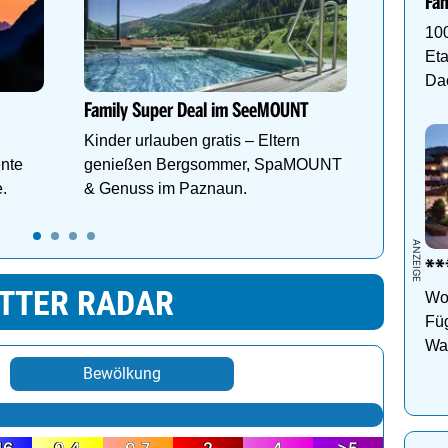
21°
sonnig
0%
23°
sonnig
0%
URLAUB IN ÖSTERREICH
24°
sonnig
0%
Ihr
24°
wolkig
47%
Fam
10
Mountain
Eta
YOUR PL
Da
Design,
Family Super Deal im SeeMOUNT
Natur. W
Kinder urlauben gratis – Eltern
Genieße
nte
genießen Bergsommer, SpaMOUNT
e.
& Genuss im Paznaun.
***