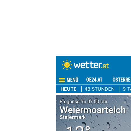
OE24
OE24 V
Heftig
MENÜ
OE24.AT
ÖSTE
kal zu
HEUTE
48 STUNDEN
9 T
DIE WETTER-STORYS DES TAG
1
2
Heftige Gewitter donnern die
Rekord-Hi
Hitze weg
weiter