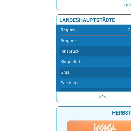
Viel Sonne, lokale Schauer i
Der heutige Nachmittag sorgt we
Teilen Österreichs, im Westen u
Haufenwolken.
...
meh
LANDESHAUPTSTÄDTE
Region
G
Bregenz
Innsbruck
Klagenfurt
Graz
Salzburg