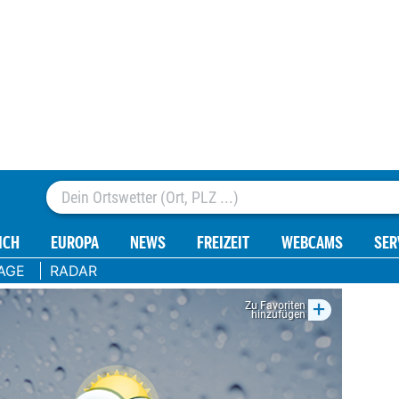
IDEO
ÖSTERREICH
SPORT24
MADONNA
GESUND24
MEINJOB
REISEN
TICKETS
UNWETTER IM ANMARSCH
e Gewitter donn
RREICH
EUROPA
NEWS
FREIZEIT
WEBCAMS
SER
Hitze weg
AGE
RADAR
ES
3
4
Hitze-Hammer: 41,2 Grad in
tze: So gehts jetzt
Bad Deutsch-Altenburg