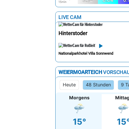
WE
Niederschlag
mm/ m²/
0.02
0.04
0.
15min
LIVE CAM
Hinterstoder
Nationalparkhotel Villa Sonnwend
WEIERMOARTEICH
VORSCHA
Heute
48 Stunden
9 T