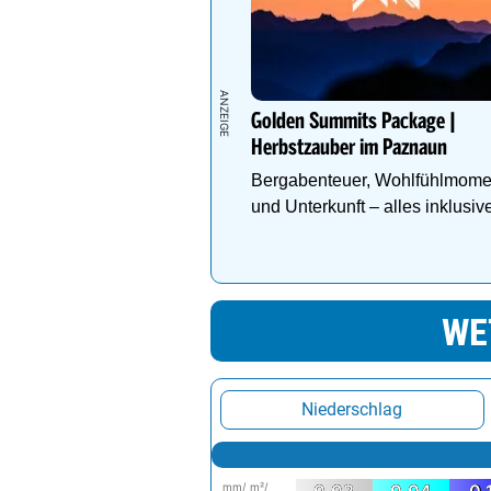
Sankt Pölten
Eisenstadt
HERBST
Linz
Wien
Golden Summits Package |
Herbstzauber im Paznaun
Bergabenteuer, Wohlfühlmome
und Unterkunft – alles inklusiv