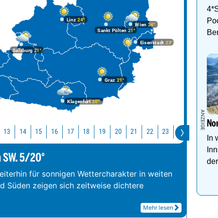
Morgen
9 Tage
He
Wel
4*S
Po
Linz
24°
Wien
24°
Sankt Pölten
21°
Be
Eisenstadt
23°
Salzburg
21°
Graz
21°
Klagenfurt
20°
Nor
13
14
15
16
17
18
19
20
21
22
23
0
1
2
In 