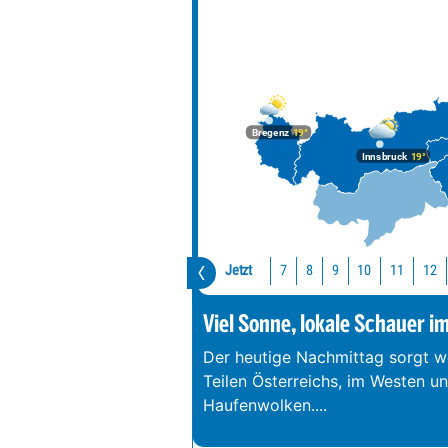
ÖSTERREICH WETTER
Heute
Bregenz
19°
Innsbruck
19°
Jetzt
10
11
12
7
8
9