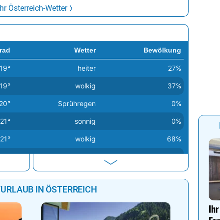
In
m SW. 5/20°
der
iterhin für sonnigen Wettercharakter in weiten
nd Süden zeigen sich zeitweise dichtere
Mehr lesen
r Österreich-Wetter
rad
Wetter
Bewölkung
19°
heiter
27%
19°
wolkig
37%
20°
Sprühregen
0%
21°
sonnig
0%
21°
wolkig
68%