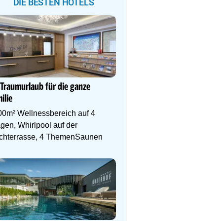
lfühl-& Wanderhotel in
en/Zillertal, inmitten der
der- & Skigebiete Spieljoch und
chfügen
DIE BESTEN HOTELS
Kühler Sommerurlaub au
Teichalm im Almwellness
Pierer
 Traumurlaub für die ganze
ilie
Wo sich Natur, Entspan
Genuss & Achtsamkeit a
00m² Wellnessbereich auf 4
einzigartige Weise beg
gen, Whirlpool auf der
chterrasse, 4 ThemenSaunen