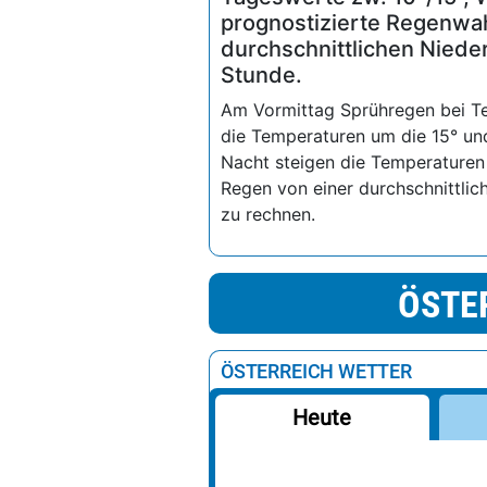
10%
0%
100%
Morgen
Heute
Tageswerte zw. 10°/15°, 
prognostizierte Regenwahr
durchschnittlichen Nied
Stunde.
Am Vormittag Sprühregen bei Te
die Temperaturen um die 15° und
Nacht steigen die Temperaturen 
Regen von einer durchschnittl
zu rechnen.
ÖSTE