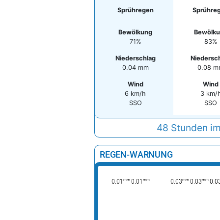
Morgens
Mitta
15°
15
Sprühregen
Sprühre
Bewölkung
Bewölk
71%
83%
Niederschlag
Niedersc
0.04 mm
0.08 
Wind
Wind
6 km/h
3 km/
SSO
SSO
48 Stunden im