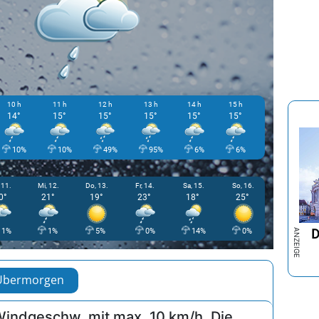
+
Zu Favoriten
hinzufügen
10 h
11 h
12 h
13 h
14 h
15 h
16 h
17
14°
15°
15°
15°
15°
15°
15°
1
10%
10%
49%
95%
6%
6%
6%
 11.
Mi, 12.
Do, 13.
Fr, 14.
Sa, 15.
So, 16.
0°
21°
19°
23°
18°
25°