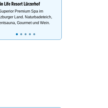
Urlaub mit Aussicht im H
Waldfrieden
Hallenbad, Infinitypool,
Fitness, Kulinarik, inkl.
in Life Resort Lürzerhof
- Dachstein Sommercard
 Superior Premium Spa im
Wandergebiet.
zburger Land. Naturbadeteich,
entsauna, Gourmet und Wein.