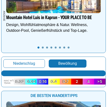
Mountain Hotel Luis in Kaprun - YOUR PLACE TO BE
Design, Wohlfühlatmosphäre & Natur. Wellness,
Outdoor-Pool, Genießerfrühstück und Top-Lage.
Niederschlag
Bewölkung
mm/ m²/
0.02
0.04
0.16
0.4
0.7
2
4
>5
15min
DIE BESTEN WANDERTIPPS