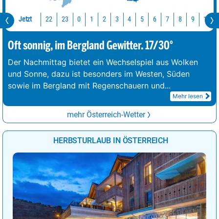
Jetzt
22
23
10
0
1
2
3
4
5
6
7
8
9
Oft sonnig, im Bergland Gewitter. 17/30°
Der Nachmittag bietet ein Wechselspiel aus Wolken
und Sonne, dazu ist besonders im Westen, Süden
sowie im Bergland mit Regenschauern und
...
Mehr lesen
mehr Österreich-Wetter
HERBSTURLAUB IN ÖSTERREICH