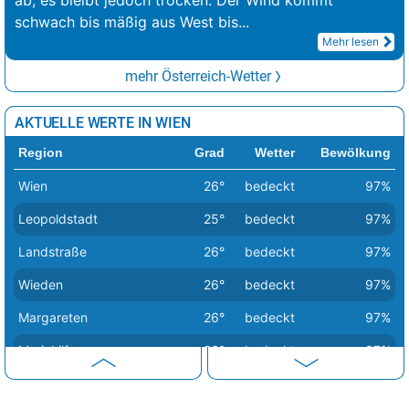
ab, es bleibt jedoch trocken. Der Wind kommt
schwach bis mäßig aus West bis
...
Mehr lesen
mehr Österreich-Wetter
AKTUELLE WERTE IN WIEN
Region
Grad
Wetter
Bewölkung
Wien
26°
bedeckt
97%
Leopoldstadt
25°
bedeckt
97%
Landstraße
26°
bedeckt
97%
Wieden
26°
bedeckt
97%
Margareten
26°
bedeckt
97%
Mariahilf
26°
bedeckt
97%
Neubau
25°
bedeckt
97%