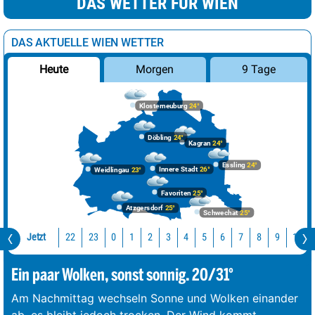
DAS WETTER FÜR WIEN
DAS AKTUELLE WIEN WETTER
Morgen
9 Tage
Heute
Klosterneuburg
24°
Döbling
24°
Kagran
24°
Essling
24°
Innere Stadt
26°
Weidlingau
23°
Favoriten
25°
Atzgersdorf
25°
Schwechat
25°
Jetzt
22
23
10
0
1
2
3
4
5
6
7
8
9
Ein paar Wolken, sonst sonnig. 20/31°
Am Nachmittag wechseln Sonne und Wolken einander