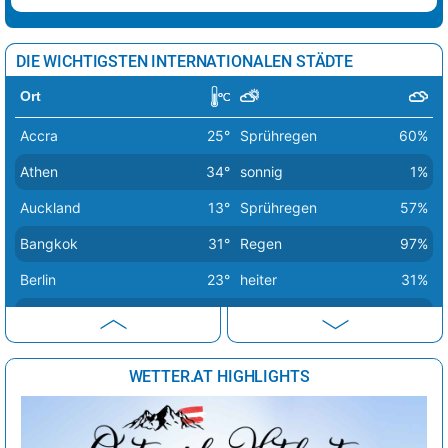
Lissabon
29°
sonnig
6%
Ljubljana
35°
Regenschauer
33%
DIE WICHTIGSTEN INTERNATIONALEN STÄDTE
London
26°
sonnig
22%
Ort
Luxemburg
23°
heiter
33%
Accra
25°
Sprühregen
60%
Madrid
39°
sonnig
3%
Athen
34°
sonnig
1%
Minsk
27°
heiter
66%
Auckland
13°
Sprühregen
57%
Moskau
27°
sonnig
12%
Bangkok
31°
Regen
97%
Nikosia
34°
sonnig
2%
Berlin
23°
heiter
31%
Oslo
17°
Sprühregen
37%
Bern
28°
Sprühregen
40%
Paris
26°
sonnig
36%
Buenos Aires
16°
sonnig
23%
Podgorica
37°
sonnig
7%
WETTER.AT HIGHLIGHTS
Canberra
10°
sonnig
11%
Prag
26°
sonnig
28%
Delhi
30°
Regen
80%
Reykjavik
13°
Sprühregen
93%