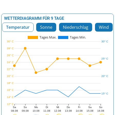
WETTERDIAGRAMM FÜR 9 TAGE
Temperatur
Sonne
Niederschlag
Wind
Tages Max.
Tages Min.
30° C
30° C
28° C
26° C
25° C
24° C
22° C
20° C
20° C
18° C
16° C
15° C
14° C
12° C
Sa
So
Mo
Di
Mi
Do
Fr
Sa
So
08.08
09.08
10.08
11.08
12.08
13.08
14.08
15.08
16.08