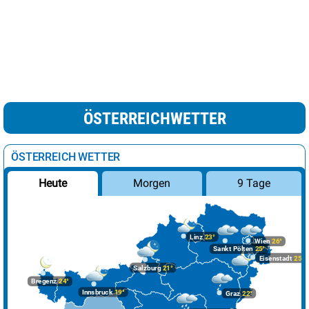
ÖSTERREICHWETTER
ÖSTERREICH WETTER
Morgen
9 Tage
Heute
Linz
23°
Wien
26°
Sankt Pölten
25°
Eisenstadt
25°
Salzburg
21°
Bregenz
24°
Innsbruck
19°
Graz
22°