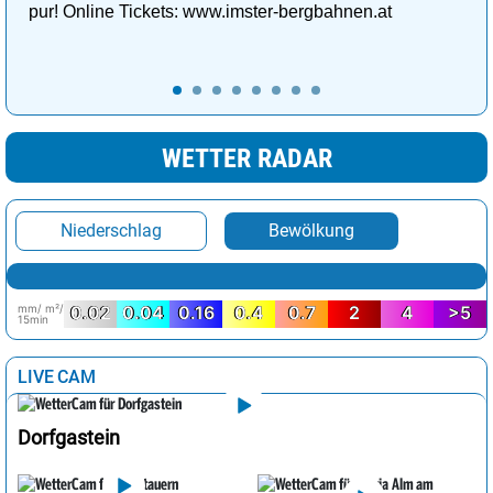
pur! Online Tickets: www.imster-bergbahnen.at
WETTER RADAR
Niederschlag
Bewölkung
mm/ m²/
0.02
0.04
0.16
0.4
0.7
2
4
>5
15min
LIVE CAM
Dorfgastein