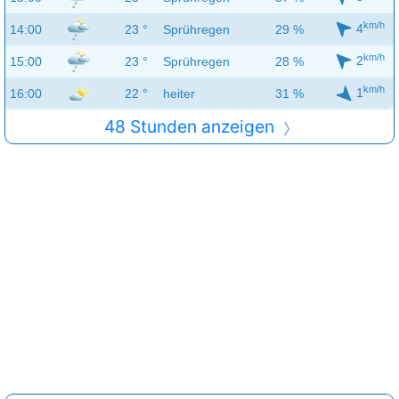
km/h
4
14:00
23 °
Sprühregen
29 %
km/h
2
15:00
23 °
Sprühregen
28 %
km/h
1
16:00
22 °
heiter
31 %
48 Stunden anzeigen