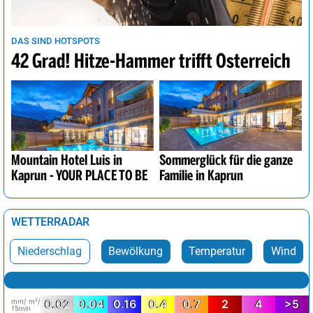
DAS SIND HOTSPOTS
42 Grad! Hitze-Hammer trifft Österreich
Mountain Hotel Luis in
Sommerglück für die ganze
Kaprun - YOUR PLACE TO BE
Familie in Kaprun
WETTERRADAR
Niederschlag
Bewölkung
Temperatur
Wind
mm/ m²/
0.02
0.04
0.16
0.4
0.7
2
4
>5
15min