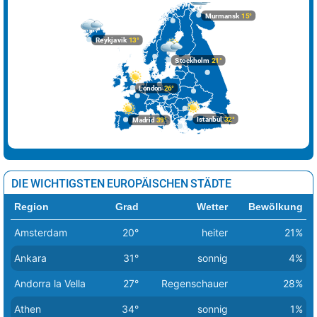
Murmansk
15°
Reykjavik
13°
Stockholm
21°
London
26°
Istanbul
32°
Madrid
39°
DIE WICHTIGSTEN EUROPÄISCHEN STÄDTE
Region
Grad
Wetter
Bewölkung
Amsterdam
20°
heiter
21%
Ankara
31°
sonnig
4%
Andorra la Vella
27°
Regenschauer
28%
Athen
34°
sonnig
1%