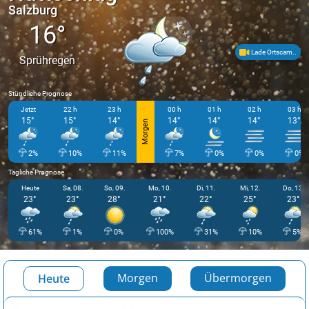
Salzburg
16°
Lade Ortscam..
Sprühregen
Stündliche Prognose
Jetzt
22 h
23 h
00 h
01 h
02 h
03 h
15°
15°
14°
14°
14°
14°
13°
Morgen
2%
10%
11%
7%
0%
0%
0%
Tägliche Prognose
Heute
Sa, 08.
So, 09.
Mo, 10.
Di, 11.
Mi, 12.
Do, 13.
23°
23°
28°
21°
22°
25°
23°
61%
1%
0%
100%
31%
10%
5%
Morgen
Übermorgen
Heute