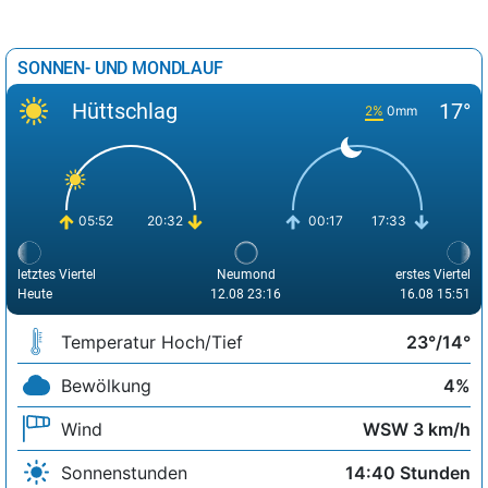
SONNEN- UND MONDLAUF
Hüttschlag
17°
2%
0mm
05:52
20:32
00:17
17:33
letztes Viertel
Neumond
erstes Viertel
Heute
12.08 23:16
16.08 15:51
Temperatur Hoch/Tief
23°/14°
Bewölkung
4%
Wind
WSW 3 km/h
Sonnenstunden
14:40 Stunden