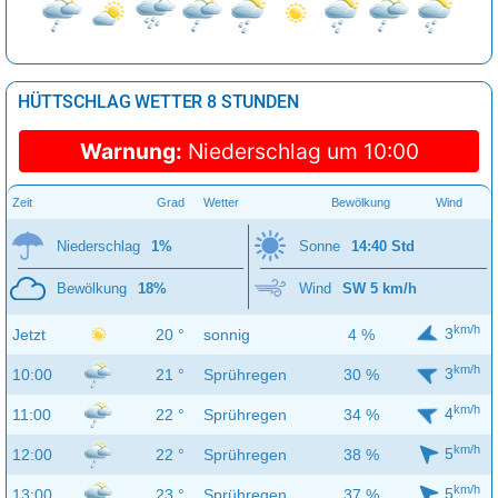
HÜTTSCHLAG WETTER 8 STUNDEN
Warnung:
Niederschlag um 10:00
Zeit
Grad
Wetter
Bewölkung
Wind
Niederschlag
1%
Sonne
14:40 Std
Bewölkung
18%
Wind
SW 5 km/h
km/h
3
Jetzt
20 °
sonnig
4 %
km/h
3
10:00
21 °
Sprühregen
30 %
km/h
4
11:00
22 °
Sprühregen
34 %
km/h
5
12:00
22 °
Sprühregen
38 %
km/h
5
13:00
23 °
Sprühregen
37 %