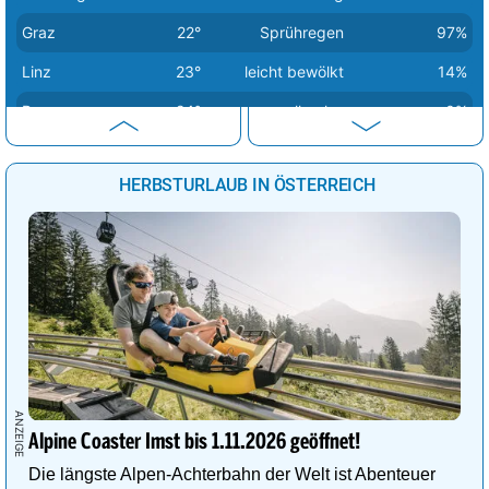
Graz
22°
Sprühregen
97%
Linz
23°
leicht bewölkt
14%
Bregenz
24°
wolkenlos
0%
Eisenstadt
25°
wolkig
71%
HERBSTURLAUB IN ÖSTERREICH
Sankt Pölten
25°
bedeckt
97%
Wien
26°
bedeckt
97%
Alpine Coaster Imst bis 1.11.2026 geöffnet!
Die längste Alpen-Achterbahn der Welt ist Abenteuer