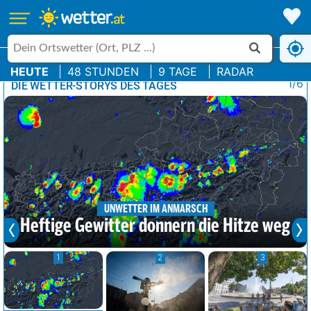
HEUTE
48 STUNDEN
9 TAGE
RADAR
1/6
DIE WETTER-STORYS DES TAGES
UNWETTER IM ANMARSCH
Heftige Gewitter donnern die Hitze weg
1
2
3