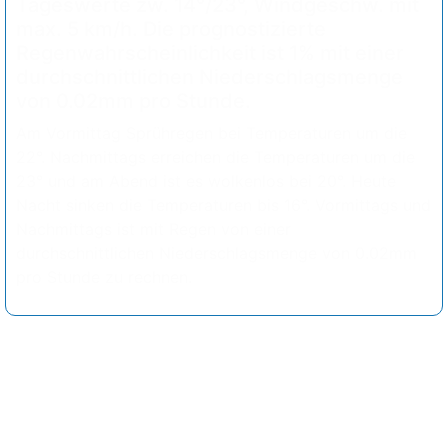
Tageswerte zw. 14°/23°, Windgeschw. mit
max. 5 km/h. Die prognostizierte
Regenwahrscheinlichkeit ist 1% mit einer
durchschnittlichen Niederschlagsmenge
von 0.02mm pro Stunde.
Am Vormittag Sprühregen bei Temperaturen um die
22°. Nachmittags erreichen die Temperaturen um die
23° und am Abend ist es wolkenlos bei 20°. Heute
Nacht sinken die Temperaturen bis 16°. Vormittags und
Nachmittags ist mit Regen von einer
durchschnittlichen Niederschlagsmenge von 0.02mm
pro Stunde zu rechnen.