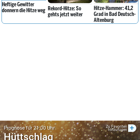
Heftige Gewitter
Hitze-Hammer: 41,2
Rekord-Hitze: So
donnern die Hitze weg
Grad in Bad Deutsch-
gehts jetzt weiter
Altenburg
+
Zu Favoriten
Prognose für 21:00 Uhr
hinzufügen
Hüttschlag