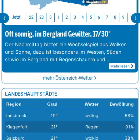
Klagenfurt
21°
Jetzt
22
23
10
0
1
2
3
4
5
6
7
8
9
Oft sonnig, im Bergland Gewitter. 17/30°
Der Nachmittag bietet ein Wechselspiel aus Wolken
und Sonne, dazu ist besonders im Westen, Süden
sowie im Bergland mit Regenschauern und
...
Mehr lesen
mehr Österreich-Wetter
LANDESHAUPTSTÄDTE
Region
Grad
Wetter
Bewölkung
Innsbruck
19°
wolkig
68%
Klagenfurt
21°
Regen
91%
Salzburg
21°
wolkig
38%