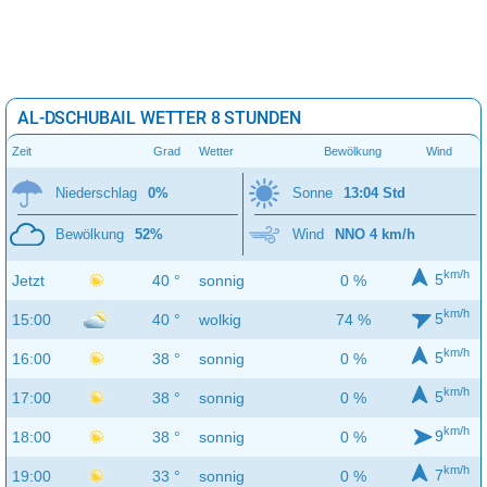
AL-DSCHUBAIL WETTER 8 STUNDEN
Zeit
Grad
Wetter
Bewölkung
Wind
Niederschlag
0%
Sonne
13:04 Std
Bewölkung
52%
Wind
NNO 4 km/h
km/h
5
Jetzt
40 °
sonnig
0 %
km/h
5
15:00
40 °
wolkig
74 %
km/h
5
16:00
38 °
sonnig
0 %
km/h
5
17:00
38 °
sonnig
0 %
km/h
9
18:00
38 °
sonnig
0 %
km/h
7
19:00
33 °
sonnig
0 %