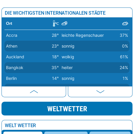
DIE WICHTIGSTEN INTERNATIONALEN STÄDTE
Ort
Accra
28°
leichte Regenschauer
37%
Athen
23°
sonnig
0%
Auckland
18°
wolkig
61%
Bangkok
35°
heiter
24%
Berlin
14°
sonnig
1%
Bern
20°
sonnig
2%
Buenos Aires
16°
heiter
26%
WELTWETTER
Canberra
20°
sonnig
0%
Delhi
42°
sonnig
1%
WELT WETTER
Dubai
31°
sonnig
6%