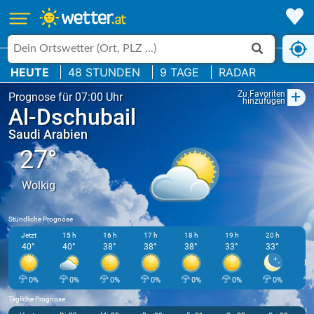
HEUTE
48 STUNDEN
9 TAGE
RADAR
+
Zu Favoriten
Prognose für 07:00 Uhr
hinzufügen
Al-Dschubail
Saudi Arabien
27°
Wolkig
Stündliche Prognose
Jetzt
15 h
16 h
17 h
18 h
19 h
20 h
21
40°
40°
38°
38°
38°
33°
33°
3
0%
0%
0%
0%
0%
0%
0%
Tägliche Prognose