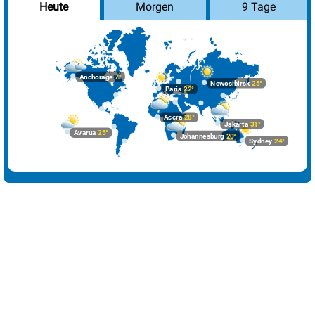
Morgen
9 Tage
Heute
Havanna
31°
heiter
17%
Istanbul
19°
sonnig
0%
Johannesburg
20°
wolkig
45%
Anchorage
7°
Nowosibirsk
25°
Paris
22°
Kairo
27°
sonnig
3%
Accra
28°
Lima
23°
wolkig
44%
Jakarta
31°
Avarua
25°
Johannesburg
20°
Sydney
24°
London
19°
wolkig
61%
Los Angeles
18°
leichte Regenschauer
29%
Madrid
25°
sonnig
3%
Mexiko-Stadt
30°
heiter
19%
Moskau
9°
Regen
100%
Nairobi
25°
Regenschauer
65%
New York
12°
wolkig
42%