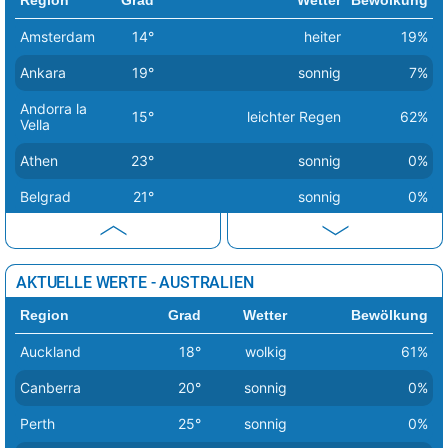
Amravati
44°
sonnig
9%
Amsterdam
14°
heiter
19%
Chandrapur
44°
sonnig
6%
Ankara
19°
sonnig
7%
Andorra la
15°
leichter Regen
62%
Vella
Athen
23°
sonnig
0%
Belgrad
21°
sonnig
0%
Berlin
14°
sonnig
1%
Bern
20°
sonnig
2%
AKTUELLE WERTE - AUSTRALIEN
Bratislava
16°
sonnig
1%
Region
Grad
Wetter
Bewölkung
Brüssel
18°
sonnig
0%
Auckland
18°
wolkig
61%
Budapest
17°
sonnig
0%
Canberra
20°
sonnig
0%
Bukarest
25°
sonnig
1%
Perth
25°
sonnig
0%