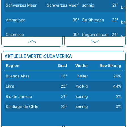
Schwarzes Meer
Schwarzes Meer°
sonnig
21°
Tirana
22°
sonnig
3%
km
Vaduz
22°
heiter
11%
Ammersee
99°
Sprühregen
22°
km
Valletta
17°
sonnig
2%
Chiemsee
99°
Regenschauer
24°
Vatikan Stadt
23°
sonnig
0%
km
Vilnius
7°
leichte Schneeschauer
48%
Dümmersee
99°
wolkig
18°
km
AKTUELLE WERTE -SÜDAMERIKA
Warschau
11°
heiter
17%
Mecklenburgische
99°
stark bewölkt
17°
Region
Grad
Wetter
Bewölkung
Seenplatte
km
Wien
34°
heiter
19%
Buenos Aires
16°
heiter
26%
Zagreb
21°
sonnig
0%
Müritz
99°
stark bewölkt
17°
km
Lima
23°
wolkig
44%
Nordsee
Nordsee°
wolkig
8°
km
Rio de Janeiro
31°
sonnig
2%
leichte
Santiago de Chile
22°
sonnig
0%
Ostsee
Ostsee°
7°
Regenschauer
km
Starnberger See
99°
Sprühregen
21°
km