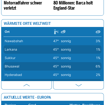
Motorradfahrer schwer
80 Millionen: Barca holt
verletzt
England-Star
WÄRMSTE ORTE WELTWEIT
Ort
Nawabshah
47°
sonnig
3%
Larkana
45°
sonnig
1%
Sukkur
45°
sonnig
1%
Bhusawal
45°
sonnig
6%
Hyderabad
45°
sonnig
2%
Sagar
45°
sonnig
10%
Nadiad
44°
sonnig
0%
AKTUELLE WERTE - EUROPA
Dhule
44°
sonnig
4%
Region
Grad
Wetter
Bewölkung