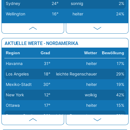
Chisinau
21°
heiter
26%
Sydney
24°
sonnig
2%
Dublin
16°
leichte Regenschauer
49%
Wellington
16°
heiter
24%
Helsinki
7°
wolkig
57%
Kiew
11°
Schneeregen
84%
Kopenhagen
10°
heiter
20%
AKTUELLE WERTE - NORDAMERIKA
Lissabon
24°
heiter
12%
Region
Grad
Wetter
Bewölkung
Ljubljana
22°
sonnig
7%
Havanna
31°
heiter
17%
London
19°
wolkig
61%
Los Angeles
18°
leichte Regenschauer
29%
Luxemburg
19°
heiter
15%
Mexiko-Stadt
30°
heiter
19%
Madrid
25°
sonnig
3%
New York
12°
wolkig
42%
leichte Schnee /
Ottawa
17°
heiter
15%
Minsk
7°
69%
Regenschauer
Panama-Stadt
30°
leichte Regenschauer
29%
Moskau
9°
Regen
100%
San José
27°
Regenschauer
58%