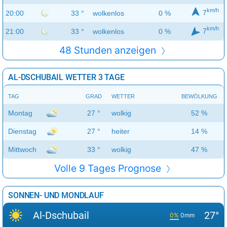
km/h
7
20:00
33 °
wolkenlos
0 %
km/h
7
21:00
33 °
wolkenlos
0 %
48 Stunden anzeigen
AL-DSCHUBAIL WETTER 3 TAGE
TAG
GRAD
WETTER
BEWÖLKUNG
Montag
27 °
wolkig
52 %
Dienstag
27 °
heiter
14 %
Mittwoch
33 °
wolkig
47 %
Volle 9 Tages Prognose
SONNEN- UND MONDLAUF
Al-Dschubail
27°
0%
0mm