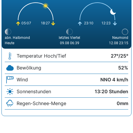
05:07
18:27
23:10
12:23
abn. Halbmond
letztes Viertel
Neumond
Heute
09.08 06:39
12.08 23:15
Temperatur Hoch/Tief
27°/25°
Bewölkung
52%
Wind
NNO 4 km/h
Sonnenstunden
13:20 Stunden
Regen-Schnee-Menge
0mm