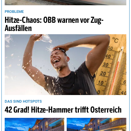
Wien
30°
heiter
32%
PROBLEME
Hitze-Chaos: ÖBB warnen vor Zug-
Ausfällen
DAS SIND HOTSPOTS
42 Grad! Hitze-Hammer trifft Österreich