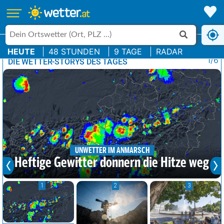
HEUTE
48 STUNDEN
9 TAGE
RADAR
1/6
DIE WETTER-STORYS DES TAGES
UNWETTER IM ANMARSCH
Heftige Gewitter donnern die Hitze weg
1
2
3