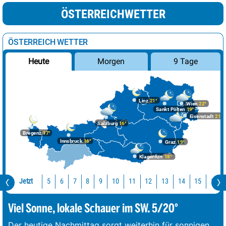
ÖSTERREICHWETTER
ÖSTERREICH WETTER
Morgen
9 Tage
Heute
Linz
21°
Wien
22°
Sankt Pölten
19°
Eisenstadt
21°
Salzburg
16°
Bregenz
17°
Innsbruck
16°
Graz
19°
Klagenfurt
18°
Jetzt
10
11
12
13
14
15
16
5
6
7
8
9
Viel Sonne, lokale Schauer im SW. 5/20°
Der heutige Nachmittag sorgt weiterhin für sonnigen