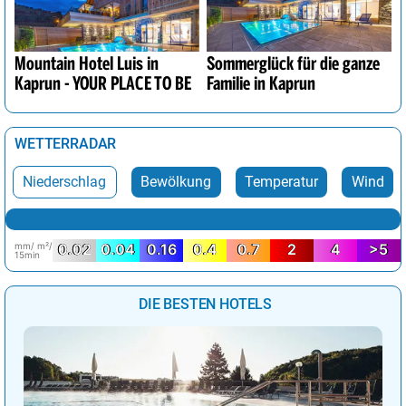
Mountain Hotel Luis in
Sommerglück für die ganze
Kaprun - YOUR PLACE TO BE
Familie in Kaprun
WETTERRADAR
Niederschlag
Bewölkung
Temperatur
Wind
mm/ m²/
0.02
0.04
0.16
0.4
0.7
2
4
>5
15min
DIE BESTEN HOTELS