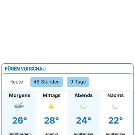
FÜGEN
VORSCHAU
Heute
48 Stunden
9 Tage
Morgens
Mittags
Abends
Nachts
26°
28°
24°
22°
Sprühregen
sonnig
wolkenlos
wolkenlos