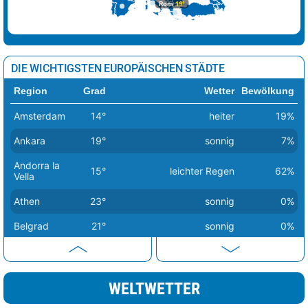
Rom
19°
DIE WICHTIGSTEN EUROPÄISCHEN STÄDTE
Region
Grad
Wetter
Bewölkung
Amsterdam
14°
heiter
19%
Ankara
19°
sonnig
7%
Andorra la
15°
leichter Regen
62%
Vella
Athen
23°
sonnig
0%
Belgrad
21°
sonnig
0%
Berlin
14°
sonnig
1%
Bern
20°
sonnig
2%
WELTWETTER
Bratislava
16°
sonnig
1%