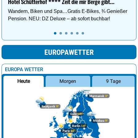
Hotel Schütterhof **** Zeit die mir Berge gibt…
Wandern, Biken und Spa…Gratis E-Bikes, ¾ Genießer
Pension. NEU: DZ Deluxe – ab sofort buchbar!
EUROPAWETTER
EUROPA WETTER
Morgen
9 Tage
Heute
Murmansk
3°
Reykjavik
9°
Oslo
10°
Moskau
9°
Berlin
14°
Paris
22°