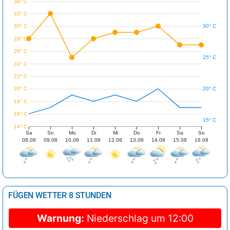
34° C
32° C
30° C
30° C
28° C
26° C
25° C
24° C
22° C
20° C
20° C
18° C
16° C
15° C
14° C
Sa
So
Mo
Di
Mi
Do
Fr
Sa
So
08.08
09.08
10.08
11.08
12.08
13.08
14.08
15.08
16.08
FÜGEN WETTER 8 STUNDEN
Warnung:
Niederschlag um 12:00