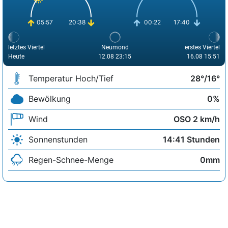
05:57
20:38
00:22
17:40
letztes Viertel
Neumond
erstes Viertel
Heute
12.08 23:15
16.08 15:51
Temperatur Hoch/Tief
28°/16°
Bewölkung
0%
Wind
OSO 2 km/h
Sonnenstunden
14:41 Stunden
Regen-Schnee-Menge
0mm