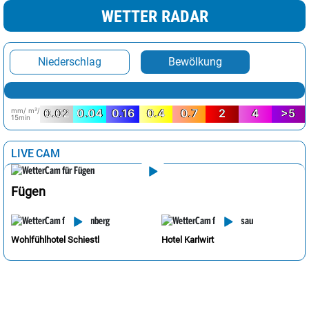
WETTER RADAR
Niederschlag
Bewölkung
mm/ m²/
0.02
0.04
0.16
0.4
0.7
2
4
>5
15min
LIVE CAM
Fügen
Wohlfühlhotel Schiestl
Hotel Karlwirt