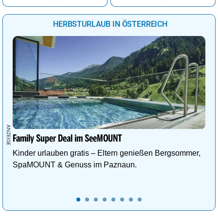
Eisenstadt
21°
wolkig
68%
HERBSTURLAUB IN ÖSTERREICH
Linz
21°
wolkenlos
0%
Wien
22°
wolkig
68%
Family Super Deal im SeeMOUNT
Kinder urlauben gratis – Eltern genießen Bergsommer,
SpaMOUNT & Genuss im Paznaun.