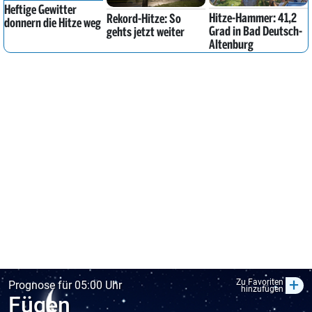
Heftige Gewitter
Hitze-Hammer: 41,2
Rekord-Hitze: So
donnern die Hitze weg
Grad in Bad Deutsch-
gehts jetzt weiter
Altenburg
+
Zu Favoriten
Prognose für 05:00 Uhr
hinzufügen
Fügen