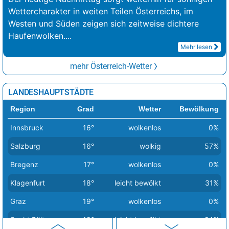
Wettercharakter in weiten Teilen Österreichs, im
Westen und Süden zeigen sich zeitweise dichtere
Haufenwolken.
...
Mehr lesen
mehr Österreich-Wetter
LANDESHAUPTSTÄDTE
Region
Grad
Wetter
Bewölkung
Innsbruck
16°
wolkenlos
0%
Salzburg
16°
wolkig
57%
Bregenz
17°
wolkenlos
0%
Klagenfurt
18°
leicht bewölkt
31%
Graz
19°
wolkenlos
0%
Sankt Pölten
19°
leicht bewölkt
24%