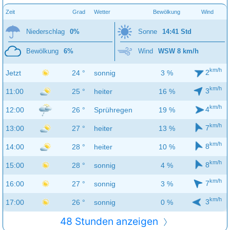
Zeit
Grad
Wetter
Bewölkung
Wind
Niederschlag
0%
Sonne
14:41 Std
Bewölkung
6%
Wind
WSW 8 km/h
km/h
2
Jetzt
24 °
sonnig
3 %
km/h
3
11:00
25 °
heiter
16 %
km/h
4
12:00
26 °
Sprühregen
19 %
km/h
7
13:00
27 °
heiter
13 %
km/h
8
14:00
28 °
heiter
10 %
km/h
8
15:00
28 °
sonnig
4 %
km/h
7
16:00
27 °
sonnig
3 %
km/h
3
17:00
26 °
sonnig
0 %
48 Stunden anzeigen