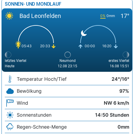
SONNEN- UND MONDLAUF
Bad Leonfelden
17°
0%
0mm
05:43
20:33
00:00
16:20
letztes Viertel
Neumond
erstes Viertel
Heute
12.08 23:15
16.08 15:51
Temperatur Hoch/Tief
24°/16°
Bewölkung
97%
Wind
NW 6 km/h
Sonnenstunden
14:50 Stunden
Regen-Schnee-Menge
0mm