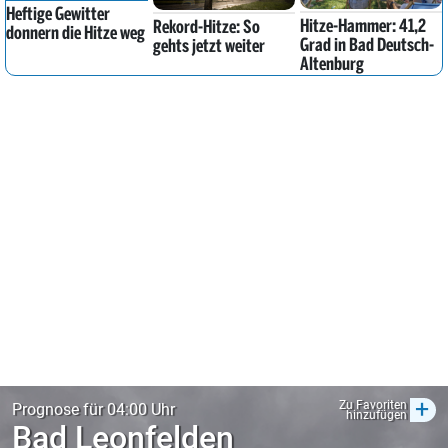
Heftige Gewitter
Hitze-Hammer: 41,2
Rekord-Hitze: So
donnern die Hitze weg
Grad in Bad Deutsch-
gehts jetzt weiter
Altenburg
+
Zu Favoriten
Prognose für 04:00 Uhr
hinzufügen
Bad Leonfelden