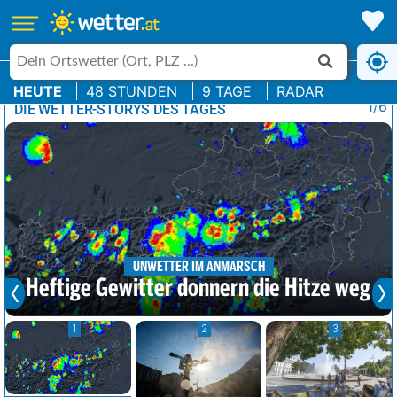
HEUTE
48 STUNDEN
9 TAGE
RADAR
1/6
DIE WETTER-STORYS DES TAGES
UNWETTER IM ANMARSCH
Heftige Gewitter donnern die Hitze weg
1
2
3