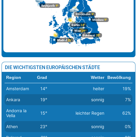
Reykjavik
9°
Stockholm
9°
Moskau
9°
Berlin
14°
Wien
29°
Bukarest
25°
Madrid
25°
DIE WICHTIGSTEN EUROPÄISCHEN STÄDTE
Region
Grad
Wetter
Bewölkung
Amsterdam
14°
heiter
19%
Ankara
19°
sonnig
7%
Andorra la
15°
leichter Regen
62%
Vella
Athen
23°
sonnig
0%