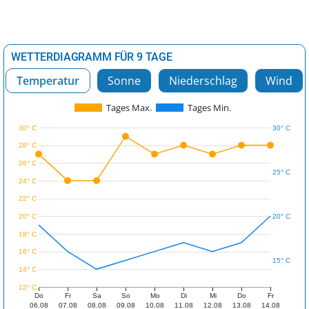
WETTERDIAGRAMM FÜR 9 TAGE
Temperatur
Sonne
Niederschlag
Wind
Tages Max.
Tages Min.
30° C
30° C
28° C
26° C
25° C
24° C
22° C
20° C
20° C
18° C
16° C
15° C
14° C
12° C
Do
Fr
Sa
So
Mo
Di
Mi
Do
Fr
06.08
07.08
08.08
09.08
10.08
11.08
12.08
13.08
14.08