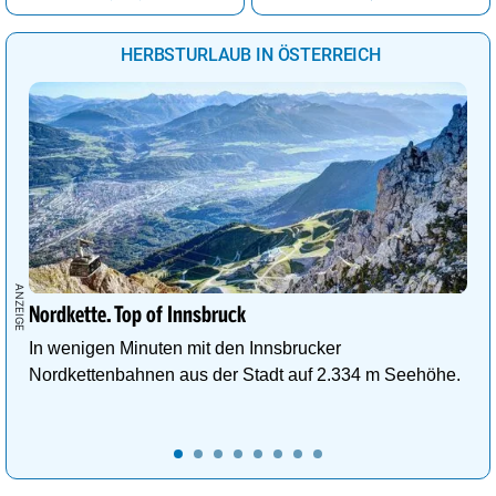
Eisenstadt
23°
stark bewölkt
91%
HERBSTURLAUB IN ÖSTERREICH
Wien
23°
Sprühregen
91%
Graz
26°
stark bewölkt
91%
Nordkette. Top of Innsbruck
In wenigen Minuten mit den Innsbrucker
Nordkettenbahnen aus der Stadt auf 2.334 m Seehöhe.