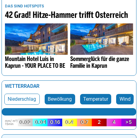
DAS SIND HOTSPOTS
42 Grad! Hitze-Hammer trifft Österreich
Mountain Hotel Luis in
Sommerglück für die ganze
Kaprun - YOUR PLACE TO BE
Familie in Kaprun
WETTERRADAR
Niederschlag
Bewölkung
Temperatur
Wind
mm/ m²/
0.02
0.04
0.16
0.4
0.7
2
4
>5
15min