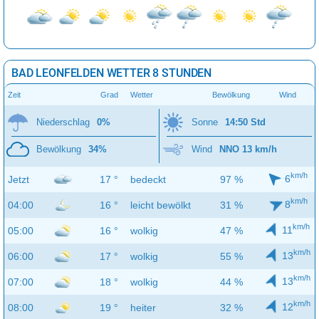
BAD LEONFELDEN WETTER 8 STUNDEN
Zeit
Grad
Wetter
Bewölkung
Wind
Niederschlag
0%
Sonne
14:50 Std
Bewölkung
34%
Wind
NNO 13 km/h
km/h
6
Jetzt
17 °
bedeckt
97 %
km/h
8
04:00
16 °
leicht bewölkt
31 %
km/h
11
05:00
16 °
wolkig
47 %
km/h
13
06:00
17 °
wolkig
55 %
km/h
13
07:00
18 °
wolkig
44 %
km/h
12
08:00
19 °
heiter
32 %