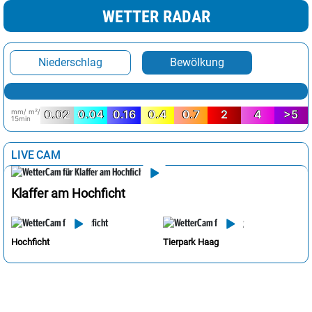
WETTER RADAR
Niederschlag
Bewölkung
mm/ m²/
0.02
0.04
0.16
0.4
0.7
2
4
>5
15min
LIVE CAM
Klaffer am Hochficht
Hochficht
Tierpark Haag