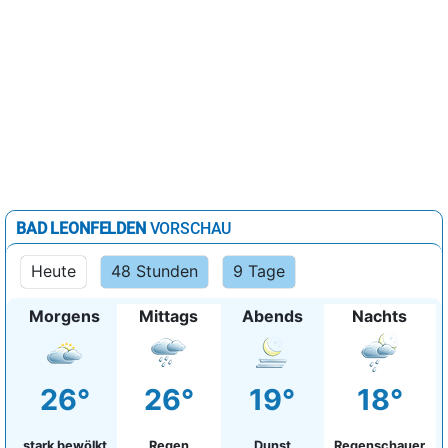
BAD LEONFELDEN
VORSCHAU
Heute
48 Stunden
9 Tage
Morgens
Mittags
Abends
Nachts
26°
26°
19°
18°
stark bewölkt
Regen
Dunst
Regenschauer