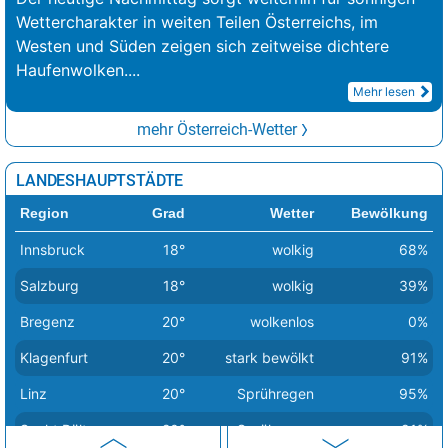
Wettercharakter in weiten Teilen Österreichs, im
Westen und Süden zeigen sich zeitweise dichtere
Haufenwolken.
...
Mehr lesen
mehr Österreich-Wetter
LANDESHAUPTSTÄDTE
Region
Grad
Wetter
Bewölkung
Innsbruck
18°
wolkig
68%
Salzburg
18°
wolkig
39%
Bregenz
20°
wolkenlos
0%
Klagenfurt
20°
stark bewölkt
91%
Linz
20°
Sprühregen
95%
Sankt Pölten
20°
Sprühregen
91%