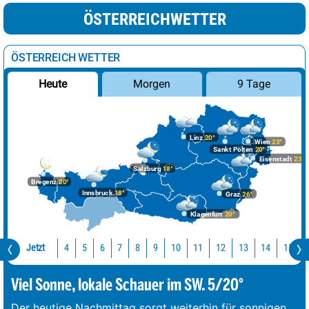
ÖSTERREICHWETTER
ÖSTERREICH WETTER
Morgen
9 Tage
Heute
Linz
20°
Wien
23°
Sankt Pölten
20°
Eisenstadt
23°
Salzburg
18°
Bregenz
20°
Innsbruck
18°
Graz
26°
Klagenfurt
20°
Jetzt
10
11
12
13
14
15
4
5
6
7
8
9
Viel Sonne, lokale Schauer im SW. 5/20°
Der heutige Nachmittag sorgt weiterhin für sonnigen