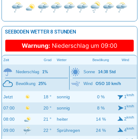
SEEBODEN WETTER 8 STUNDEN
Warnung:
Niederschlag um 09:00
Zeit
Grad
Wetter
Bewölkung
Wind
Niederschlag
1%
Sonne
14:38 Std
Bewölkung
25%
Wind
OSO 10 km/h
km/h
1
Jetzt
18 °
sonnig
0 %
km/h
1
07:00
20 °
sonnig
8 %
km/h
2
08:00
21 °
heiter
14 %
km/h
4
09:00
22 °
Sprühregen
24 %