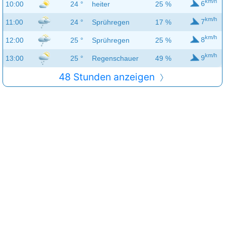
km/h
6
10:00
24 °
heiter
25 %
km/h
7
11:00
24 °
Sprühregen
17 %
km/h
8
12:00
25 °
Sprühregen
25 %
km/h
9
13:00
25 °
Regenschauer
49 %
48 Stunden anzeigen