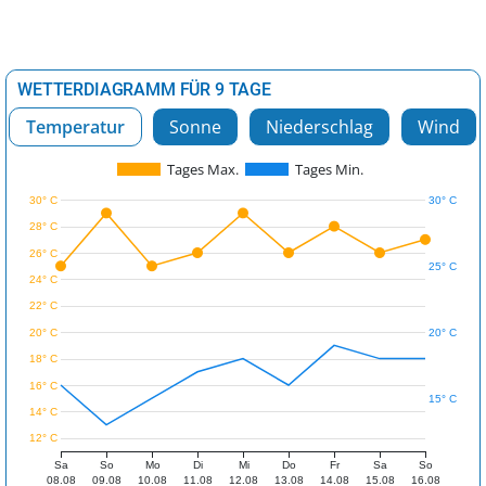
WETTERDIAGRAMM FÜR 9 TAGE
Temperatur
Sonne
Niederschlag
Wind
Tages Max.
Tages Min.
30° C
30° C
28° C
26° C
25° C
24° C
22° C
20° C
20° C
18° C
16° C
15° C
14° C
12° C
Sa
So
Mo
Di
Mi
Do
Fr
Sa
So
08.08
09.08
10.08
11.08
12.08
13.08
14.08
15.08
16.08