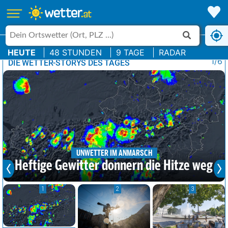
HEUTE
48 STUNDEN
9 TAGE
RADAR
1/6
DIE WETTER-STORYS DES TAGES
UNWETTER IM ANMARSCH
Heftige Gewitter donnern die Hitze weg
1
2
3