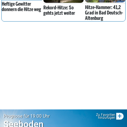
Heftige Gewitter
Hitze-Hammer: 41,2
Rekord-Hitze: So
donnern die Hitze weg
Grad in Bad Deutsch-
gehts jetzt weiter
Altenburg
+
Zu Favoriten
Prognose für 19:00 Uhr
hinzufügen
Seeboden