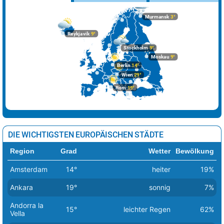
Murmansk
3°
Reykjavik
9°
Stockholm
9°
Moskau
9°
Berlin
14°
Wien
29°
Rom
19°
DIE WICHTIGSTEN EUROPÄISCHEN STÄDTE
Region
Grad
Wetter
Bewölkung
Amsterdam
14°
heiter
19%
Ankara
19°
sonnig
7%
Andorra la
15°
leichter Regen
62%
Vella