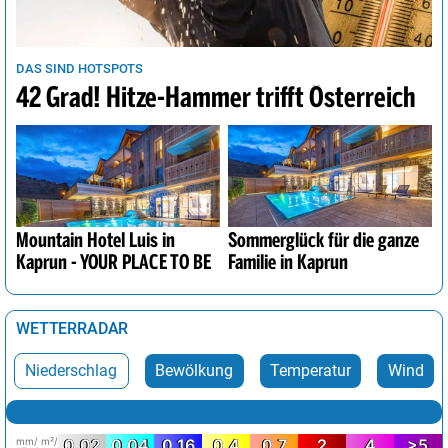
DAS SIND HOTSPOTS
42 Grad! Hitze-Hammer trifft Österreich
Mountain Hotel Luis in
Sommerglück für die ganze
Kaprun - YOUR PLACE TO BE
Familie in Kaprun
WETTERRADAR
Niederschlag
Bewölkung
Temperatur
Wind
mm/ m²/
0.02
0.04
0.16
0.4
0.7
2
4
>5