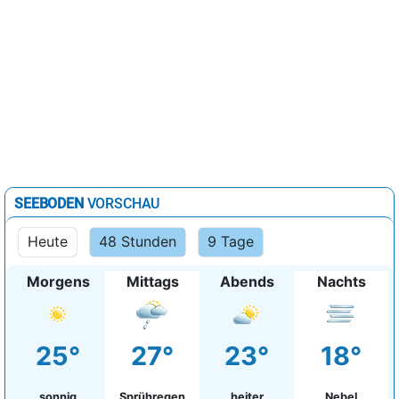
SEEBODEN
VORSCHAU
Heute
48 Stunden
9 Tage
Morgens
Mittags
Abends
Nachts
25°
27°
23°
18°
sonnig
Sprühregen
heiter
Nebel