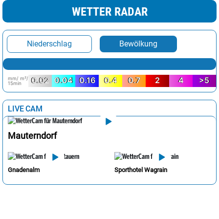
WETTER RADAR
Niederschlag
Bewölkung
mm/ m²/
0.02
0.04
0.16
0.4
0.7
2
4
>5
15min
LIVE CAM
Mauterndorf
Gnadenalm
Sporthotel Wagrain