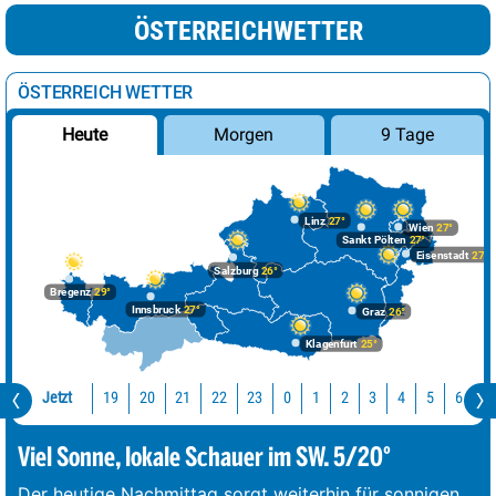
ÖSTERREICHWETTER
ÖSTERREICH WETTER
Morgen
9 Tage
Heute
Linz
27°
Wien
27°
Sankt Pölten
27°
Eisenstadt
27°
Salzburg
26°
Bregenz
29°
Innsbruck
27°
Graz
26°
Klagenfurt
25°
Jetzt
19
20
21
22
23
0
1
2
3
4
5
6
7
Viel Sonne, lokale Schauer im SW. 5/20°
Der heutige Nachmittag sorgt weiterhin für sonnigen