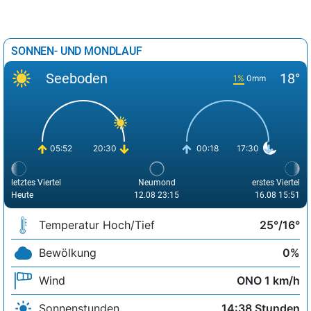
SONNEN- UND MONDLAUF
Seeboden
18°
1%
0mm
05:52
20:30
00:18
17:30
letztes Viertel
Neumond
erstes Viertel
Heute
12.08 23:15
16.08 15:51
Temperatur Hoch/Tief
25°/16°
Bewölkung
0%
Wind
ONO 1 km/h
Sonnenstunden
14:38 Stunden