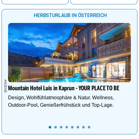
Sankt Pölten
27°
sonnig
0%
HERBSTURLAUB IN ÖSTERREICH
Wien
27°
sonnig
7%
Bregenz
29°
sonnig
0%
Mountain Hotel Luis in Kaprun - YOUR PLACE TO BE
Design, Wohlfühlatmosphäre & Natur. Wellness,
Outdoor-Pool, Genießerfrühstück und Top-Lage.