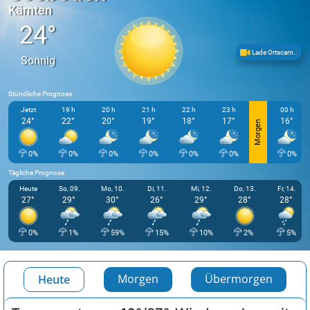
Kärnten
24°
Lade Ortscam..
Sonnig
Stündliche Prognose
Jetzt
19 h
20 h
21 h
22 h
23 h
00 h
24°
22°
20°
19°
18°
17°
16°
Morgen
0%
0%
0%
0%
0%
0%
0%
Tägliche Prognose
Heute
So, 09.
Mo, 10.
Di, 11.
Mi, 12.
Do, 13.
Fr, 14.
27°
29°
30°
26°
29°
28°
28°
0%
1%
59%
15%
10%
2%
5%
Morgen
Übermorgen
Heute