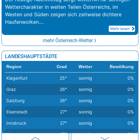
Wettercharakter in weiten Teilen Österreichs, im
Westen und Süden zeigen sich zeitweise dichtere
Haufenwolken.
...
Mehr lesen
mehr Österreich-Wetter
LANDESHAUPTSTÄDTE
Region
Grad
Wetter
Bewölkung
Klagenfurt
25°
sonnig
0%
Graz
26°
sonnig
0%
Salzburg
26°
sonnig
0%
Eisenstadt
27°
sonnig
0%
Innsbruck
27°
sonnig
0%
Linz
27°
sonnig
0%