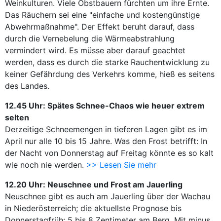
Weinkulturen. Viele Obstbauern fürchten um ihre Ernte.
Das Räuchern sei eine "einfache und kostengünstige
Abwehrmaßnahme". Der Effekt beruht darauf, dass
durch die Vernebelung die Wärmeabstrahlung
vermindert wird. Es müsse aber darauf geachtet
werden, dass es durch die starke Rauchentwicklung zu
keiner Gefährdung des Verkehrs komme, hieß es seitens
des Landes.
12.45 Uhr: Spätes Schnee-Chaos wie heuer extrem
selten
Derzeitige Schneemengen in tieferen Lagen gibt es im
April nur alle 10 bis 15 Jahre. Was den Frost betrifft: In
der Nacht von Donnerstag auf Freitag könnte es so kalt
wie noch nie werden.
>> Lesen Sie mehr
12.20 Uhr: Neuschnee und Frost am Jauerling
Neuschnee gibt es auch am Jauerling über der Wachau
in Niederösterreich; die aktuellste Prognose bis
Donnerstagfrüh: 5 bis 8 Zentimeter am Berg. Mit minus