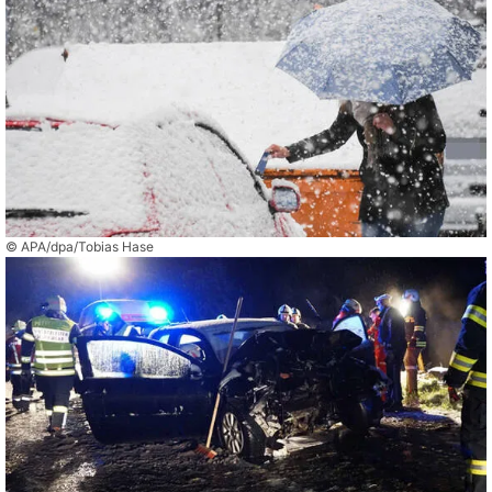
© APA/dpa/Tobias Hase