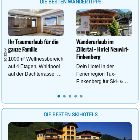
DIE BESTEN WANDERTIPPS
Ihr Traumurlaub für die
Wanderurlaub im
ganze Familie
Zillertal - Hotel Neuwirt-
Finkenberg
1000m² Wellnessbereich
auf 4 Etagen, Whirlpool
Dein Hotel in der
auf der Dachterrasse, 4
Ferienregion Tux-
ThemenSaunen
Finkenberg für Ski- &
Wander-Vergnügen auf
bis zu 3250m.
DIE BESTEN SKIHOTELS