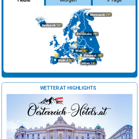
Murmansk
17°
Reykjavik
14°
Stockholm
19°
Wien
30°
Bukarest
38°
Madrid
37°
Athen
34°
WETTER.AT HIGHLIGHTS