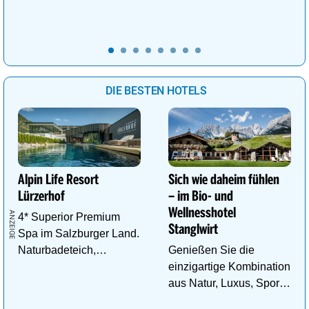
vor der Tür und
Geist neue Energie
Abenteuer für kleine
tanken.
Entdecker.
DIE BESTEN HOTELS
Alpin Life Resort
Sich wie daheim fühlen
Lürzerhof
– im Bio- und
Wellnesshotel
4* Superior Premium
Stanglwirt
Spa im Salzburger Land.
Naturbadeteich,
Genießen Sie die
Eventsauna, Gourmet
einzigartige Kombination
und Wein.
aus Natur, Luxus, Sport,
Wellness und Erholung.