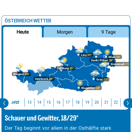
ÖSTERREICH WETTER
Morgen
9 Tage
Heute
Linz
29°
Wien
28°
Sankt Pölten
28°
Eisenstadt
29°
Salzburg
26°
Bregenz
26°
Innsbruck
25°
Graz
29°
Klagenfurt
28°
Jetzt
13
14
15
16
17
18
19
20
21
22
23
Schauer und Gewitter, 18/29°
Der Tag beginnt vor allem in der Osthälfte stark