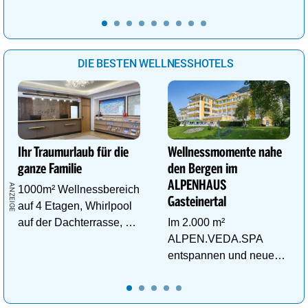
buchbar!
DIE BESTEN WELLNESSHOTELS
Ihr Traumurlaub für die
Wellnessmomente nahe
ganze Familie
den Bergen im
ALPENHAUS
1000m² Wellnessbereich
Gasteinertal
auf 4 Etagen, Whirlpool
auf der Dachterrasse, 4
Im 2.000 m²
ThemenSaunen
ALPEN.VEDA.SPA
entspannen und neue
Kraft im Tal der
Gesundheit tanken.