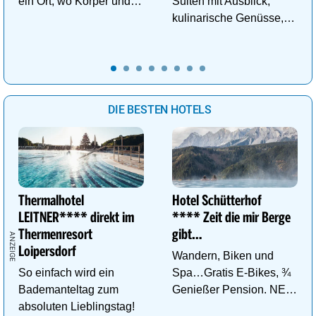
ein Ort, wo Körper und
Suiten mit Ausblick,
Geist neue Energie
kulinarische Genüsse,
tanken.
Wasserwelt in
Panoramalage u.v.m.
DIE BESTEN HOTELS
Thermalhotel
Hotel Schütterhof
LEITNER**** direkt im
**** Zeit die mir Berge
Thermenresort
gibt…
Loipersdorf
Wandern, Biken und
So einfach wird ein
Spa…Gratis E-Bikes, ¾
Bademanteltag zum
Genießer Pension. NEU:
absoluten Lieblingstag!
DZ Deluxe – ab sofort