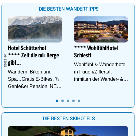
DIE BESTEN WANDERTIPPS
Hotel Schütterhof
**** WohlfühlHotel
**** Zeit die mir Berge
Schiestl
gibt…
Wohlfühl-& Wanderhotel
Wandern, Biken und
in Fügen/Zillertal,
Spa…Gratis E-Bikes, ¾
inmitten der Wander- &
Genießer Pension. NEU:
Skigebiete Spieljoch und
DZ Deluxe – ab sofort
Hochfügen
buchbar!
DIE BESTEN SKIHOTELS