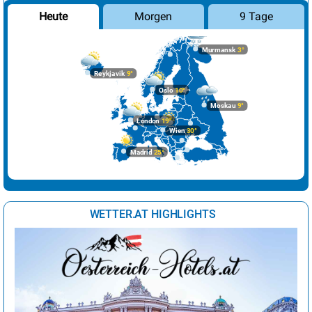
Morgen
9 Tage
Heute
Murmansk
3°
Reykjavik
9°
Oslo
10°
Moskau
9°
London
19°
Wien
30°
Madrid
25°
WETTER.AT HIGHLIGHTS