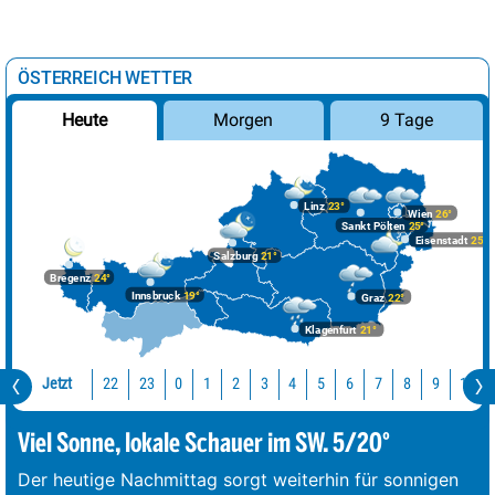
ÖSTERREICH WETTER
Morgen
9 Tage
Heute
Linz
23°
Wien
26°
Sankt Pölten
25°
Eisenstadt
25°
Salzburg
21°
Bregenz
24°
Innsbruck
19°
Graz
22°
Klagenfurt
21°
Jetzt
22
23
10
0
1
2
3
4
5
6
7
8
9
Viel Sonne, lokale Schauer im SW. 5/20°
Der heutige Nachmittag sorgt weiterhin für sonnigen