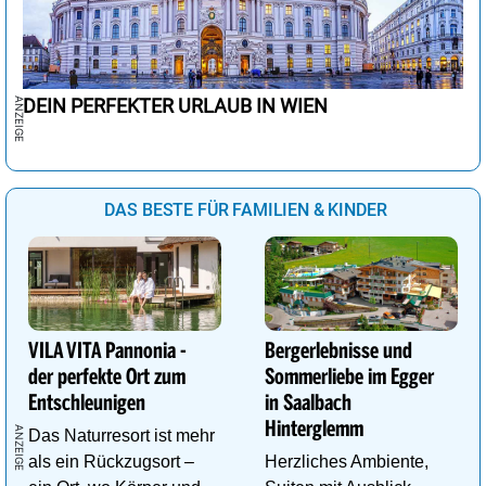
DEIN PERFEKTER URLAUB IN WIEN
DAS BESTE FÜR FAMILIEN & KINDER
VILA VITA Pannonia -
Bergerlebnisse und
der perfekte Ort zum
Sommerliebe im Egger
Entschleunigen
in Saalbach
Hinterglemm
Das Naturresort ist mehr
als ein Rückzugsort –
Herzliches Ambiente,