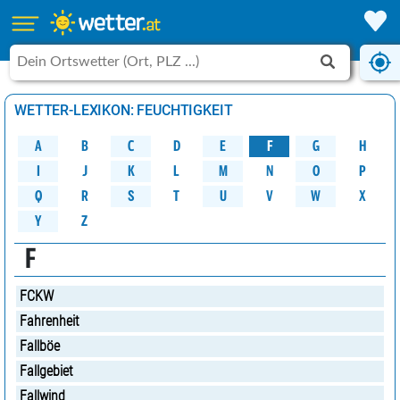
WETTER-LEXIKON: FEUCHTIGKEIT
A
B
C
D
G
H
E
F
M
K
N
O
P
L
J
I
W
Q
R
S
U
V
X
T
Y
Z
F
FCKW
Fahrenheit
Fallböe
Fallgebiet
Fallwind