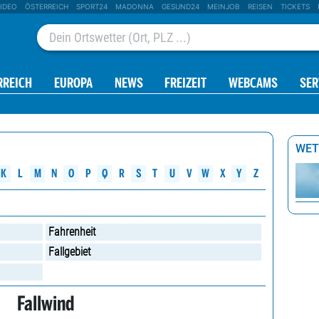
IDEO
ÖSTERREICH
SPORT24
MADONNA
GESUND24
MEINJOB
REISEN
TICKETS
RREICH
EUROPA
NEWS
FREIZEIT
WEBCAMS
SER
WET
W
M
K
N
O
P
Q
R
S
U
V
X
L
T
Y
Z
Fahrenheit
Fallgebiet
Fallwind