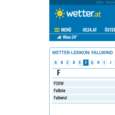
OE24
OE24 V
MENÜ
OE24.AT
ÖSTE
Wien
24°
WETTER-LEXIKON: FALLWIND
A
B
C
D
G
H
E
F
J
I
F
FCKW
Fallböe
Fallwind