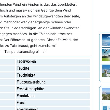
ehenden Wind ein Hindernis dar, das überklettert
hoch und massiv sich ein Gebirge dem Wind
eim Aufsteigen an der windzugewandten Bergseite,
und mehr oder weniger ergiebige Schnee oder
von Stauniederschlägen. An der windabgewandten,
agegen machtvoll in die Täler hinab, trocknet
h: Der Föhnwind ist geboren. Dieser Fallwind, der
ärke zu Tale braust, geht zumeist mit
em Temperaturanstieg einher.
Federwolken
Feuchte
Feuchtigkeit
Flugzeugvereisung
Freie Atmosphäre
Frontalzone
Frost
Frostgraupeln