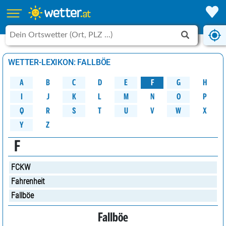
WETTER-LEXIKON: FALLBÖE
A
B
C
D
G
H
E
F
M
K
N
O
P
L
J
I
W
Q
R
S
U
V
X
T
Y
Z
F
FCKW
Fahrenheit
Fallböe
Fallböe