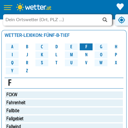
WETTER-LEXIKON: FÜNF-B-TIEF
A
B
C
D
G
H
E
F
M
K
N
O
P
L
J
I
W
Q
R
S
U
V
X
T
Y
Z
F
FCKW
Fahrenheit
Fallböe
Fallgebiet
Fallwind