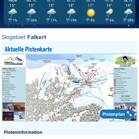
Heute
Mo, 10.
Di, 11.
Mi, 12.
Do, 13.
Fr, 14.
Sa, 15.
15°
15°
15°
18°
17°
16°
14°
1%
26%
11%
19%
3%
6%
28%
Skigebiet
Falkert
Aktuelle Pistenkarte
Pistenplan
Pisteninformation