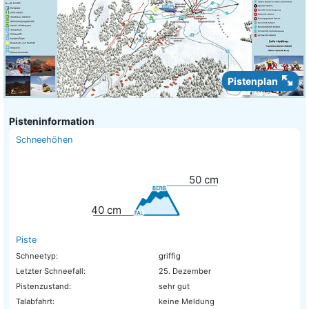
Pistenplan
Pisteninformation
Schneehöhen
50
cm
40
cm
Piste
Schneetyp:
griffig
Letzter Schneefall:
25. Dezember
Pistenzustand:
sehr gut
Talabfahrt:
keine Meldung