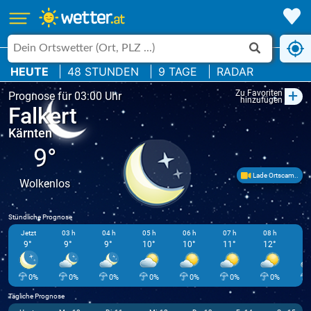
HEUTE
48 STUNDEN
9 TAGE
RADAR
+
Zu Favoriten
Prognose für 03:00 Uhr
hinzufügen
Falkert
Kärnten
9°
Lade Ortscam..
Wolkenlos
Stündliche Prognose
Jetzt
03 h
04 h
05 h
06 h
07 h
08 h
09
9°
9°
9°
10°
10°
11°
12°
1
0%
0%
0%
0%
0%
0%
0%
Tägliche Prognose