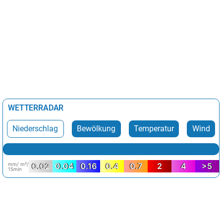
WETTERRADAR
Niederschlag
Bewölkung
Temperatur
Wind
mm/ m²/
0.02
0.04
0.16
0.4
0.7
2
4
>5
15min