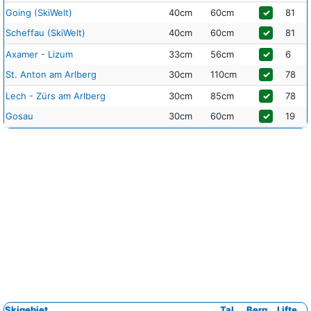
Going (SkiWelt)
40cm
60cm
✓
81
Scheffau (SkiWelt)
40cm
60cm
✓
81
Axamer - Lizum
33cm
56cm
✓
6
St. Anton am Arlberg
30cm
110cm
✓
78
Lech - Zürs am Arlberg
30cm
85cm
✓
78
Gosau
30cm
60cm
✓
19
Skigebiet
Tal
Berg
Lifte