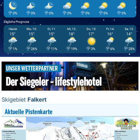
0%
0%
0%
0%
0%
0%
0%
Tägliche Prognose
Heute
Mo, 10.
Di, 11.
Mi, 12.
Do, 13.
Fr, 14.
Sa, 15.
15°
15°
15°
18°
17°
16°
14°
1%
26%
11%
19%
3%
6%
28%
Skigebiet
Falkert
Aktuelle Pistenkarte