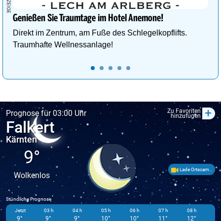
Genießen Sie Traumtage im Hotel Anemone!
Direkt im Zentrum, am Fuße des Schlegelkopflifts.
Traumhafte Wellnessanlage!
+
Zu Favoriten
Prognose für 03:00 Uhr
hinzufügen
Falkert
Kärnten
9°
Lade Ortscam..
Wolkenlos
Stündliche Prognose
Jetzt
03 h
04 h
05 h
06 h
07 h
08 h
09
9°
9°
9°
10°
10°
11°
12°
1