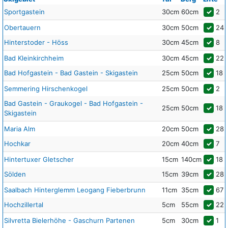
Sportgastein
30cm
60cm
✓
2
Obertauern
30cm
50cm
✓
24
Hinterstoder - Höss
30cm
45cm
✓
8
Bad Kleinkirchheim
30cm
45cm
✓
22
Bad Hofgastein - Bad Gastein - Skigastein
25cm
50cm
✓
18
Semmering Hirschenkogel
25cm
50cm
✓
2
Bad Gastein - Graukogel - Bad Hofgastein -
25cm
50cm
✓
18
Skigastein
Maria Alm
20cm
50cm
✓
28
Hochkar
20cm
40cm
✓
7
Hintertuxer Gletscher
15cm
140cm
✓
18
Sölden
15cm
39cm
✓
28
Saalbach Hinterglemm Leogang Fieberbrunn
11cm
35cm
✓
67
Hochzillertal
5cm
55cm
✓
22
Silvretta Bielerhöhe - Gaschurn Partenen
5cm
30cm
✓
1