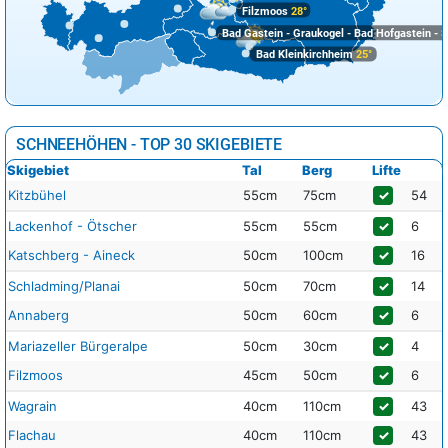
Filzmoos
28°
Bad Gastein - Graukogel - Bad Hofgastein - S
Bad Kleinkirchheim
25°
SCHNEEHÖHEN - TOP 30 SKIGEBIETE
Skigebiet
Tal
Berg
Lifte
Kitzbühel
55cm
75cm
✓
54
Lackenhof - Ötscher
55cm
55cm
✓
6
Katschberg - Aineck
50cm
100cm
✓
16
Schladming/Planai
50cm
70cm
✓
14
Annaberg
50cm
60cm
✓
6
Mariazeller Bürgeralpe
50cm
30cm
✓
4
Filzmoos
45cm
50cm
✓
6
Wagrain
40cm
110cm
✓
43
Flachau
40cm
110cm
✓
43