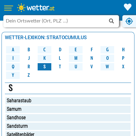
WETTER-LEXIKON: STRATOCUMULUS
A
B
C
D
G
H
E
F
M
K
N
O
P
L
J
I
W
Q
R
S
U
V
X
T
Y
Z
S
Saharastaub
Samum
Sandhose
Sandsturm
Satellitenbilder