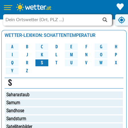
WETTER-LEXIKON: SCHATTENTEMPERATUR
A
B
C
D
G
H
E
F
M
K
N
O
P
L
J
I
W
Q
R
S
U
V
X
T
Y
Z
S
Saharastaub
Samum
Sandhose
Sandsturm
Satellitenbilder