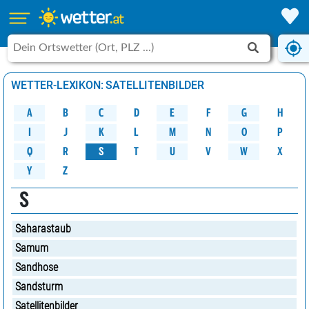
WETTER-LEXIKON: SATELLITENBILDER
A
B
C
D
G
H
E
F
M
K
N
O
P
L
J
I
W
Q
R
S
U
V
X
T
Y
Z
S
Saharastaub
Samum
Sandhose
Sandsturm
Satellitenbilder