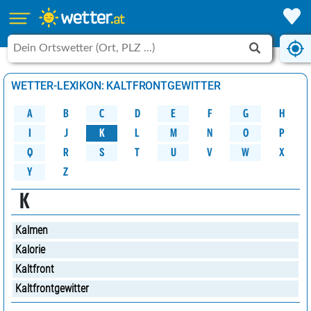
WETTER-LEXIKON: KALTFRONTGEWITTER
A
B
C
D
G
H
E
F
M
K
N
O
P
L
J
I
W
Q
R
S
U
V
X
T
Y
Z
K
Kalmen
Kalorie
Kaltfront
Kaltfrontgewitter