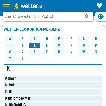
WETTER-LEXIKON: KONVERGENZ
A
B
C
D
G
H
E
F
M
K
N
O
P
L
J
I
W
Q
R
S
U
V
X
T
Y
Z
K
Kalmen
Kalorie
Kaltfront
Kaltfrontgewitter
Kaltluftabfluß