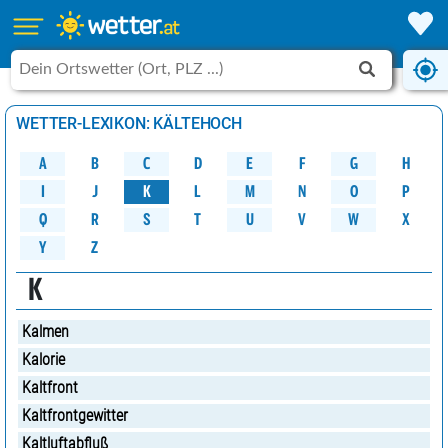
WETTER-LEXIKON: KÄLTEHOCH
A
B
C
D
G
H
E
F
M
K
N
O
P
L
J
I
W
Q
R
S
U
V
X
T
Y
Z
K
Kalmen
Kalorie
Kaltfront
Kaltfrontgewitter
Kaltluftabfluß