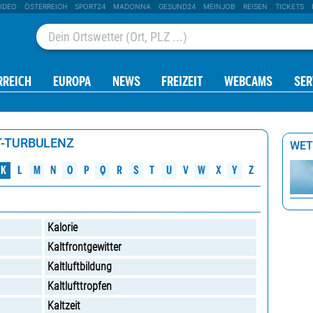
IDEO
ÖSTERREICH
SPORT24
MADONNA
GESUND24
MEINJOB
REISEN
TICKETS
RREICH
EUROPA
NEWS
FREIZEIT
WEBCAMS
SER
T-TURBULENZ
WET
W
M
K
N
O
P
Q
R
S
U
V
X
L
T
Y
Z
Kalorie
Kaltfrontgewitter
Kaltluftbildung
Kaltlufttropfen
Kaltzeit