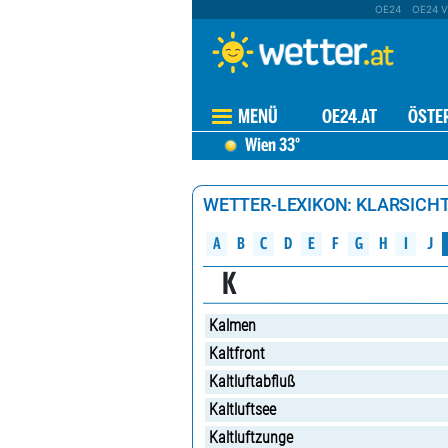
OE24
OE24 V
MENÜ
OE24.AT
ÖSTE
Wien
33°
WETTER-LEXIKON: KLARSICH
A
B
C
D
G
H
E
F
J
I
K
Kalmen
Kaltfront
Kaltluftabfluß
Kaltluftsee
Kaltluftzunge