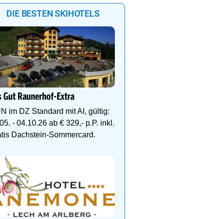
DIE BESTEN SKIHOTELS
Ihr Traumurlaub für die 
Familie
 Gut Raunerhof-Extra
1000m² Wellnessbereich
Etagen, Whirlpool auf de
N im DZ Standard mit AI, gültig:
Dachterrasse, 4 Them
05. - 04.10.26 ab € 329,- p.P. inkl.
atis Dachstein-Sommercard.
DEIN PERFEKTER SKIUR
Auf www.oesterreich-hot
findest du die richtige Un