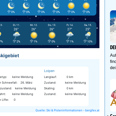
0%
0%
0%
0%
0%
0%
0%
10.
Di, 11.
Mi, 12.
Do, 13.
Fr, 14.
Sa, 15.
°
26°
26°
26°
27°
25°
7%
2%
1%
0%
1%
10%
DE
skigebiet
Auf
fin
dei
Loipen
etyp:
keine Meldung
Langlauf:
0 km
r Schneefall:
26. März
Zustand:
keine Meldung
nzustand:
keine Meldung
Skating:
0 km
ahrt:
keine Meldung
Zustand:
keine Meldung
 Lifte:
0
Quelle: Ski & Pisteninformationen - bergfex.at