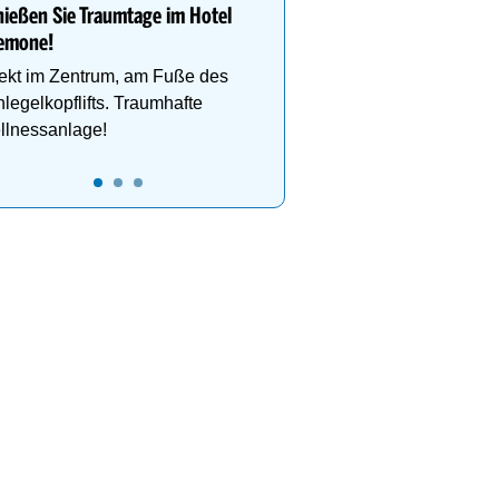
deinen perfekten Skiurl
ießen Sie Traumtage im Hotel
emone!
ekt im Zentrum, am Fuße des
legelkopflifts. Traumhafte
llnessanlage!