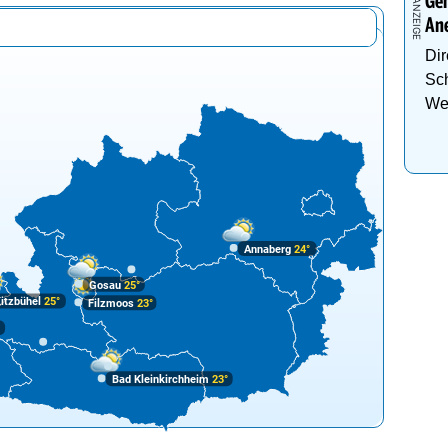
Gen
An
Dir
Sch
We
Annaberg
24°
Gosau
25°
itzbühel
25°
Filzmoos
23°
°
Bad Kleinkirchheim
23°