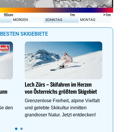
MORGEN
SONNTAG
MONTAG
 BESTEN SKIGEBIETE
Genießen
Anemon
Direkt i
Lech Zürs – Skifahren im Herzen
Schlegel
runn
von Österreichs größtem Skigebiet
Wellnes
Grenzenlose Freiheit, alpine Vielfalt
ße den
und gelebte Skikultur inmitten
grandioser Natur. Jetzt entdecken!