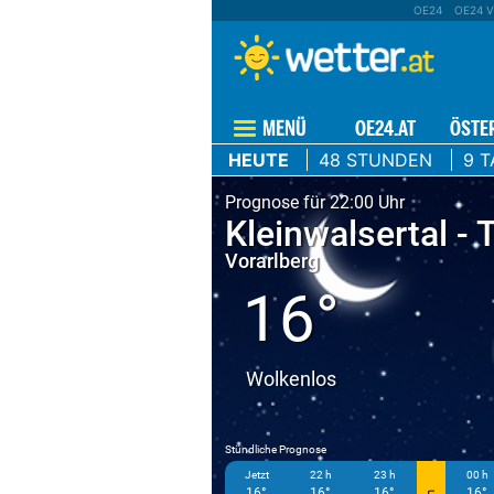
OE24
OE24 V
MENÜ
OE24.AT
ÖSTE
HEUTE
48 STUNDEN
9 T
Prognose für 22:00 Uhr
Kleinwalsertal - 
Vorarlberg
16°
Wolkenlos
Stündliche Prognose
Jetzt
22 h
23 h
00 h
16°
16°
16°
16°