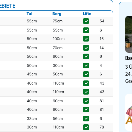
EBIETE
Tal
Berg
Lifte
55cm
75cm
✓
54
55cm
55cm
✓
6
50cm
100cm
✓
16
50cm
70cm
✓
14
50cm
60cm
✓
6
Das
50cm
30cm
✓
4
3 Ü
45cm
50cm
✓
6
24.
Gr
40cm
110cm
✓
43
40cm
110cm
✓
43
40cm
60cm
✓
81
40cm
60cm
✓
81
33cm
56cm
✓
6
30cm
110cm
✓
78