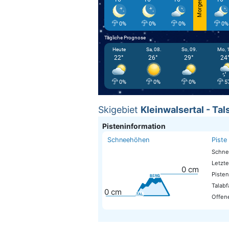
Morgen
0%
0%
0%
0%
Tägliche Prognose
Heute
Sa, 08.
So, 09.
Mo, 
22°
26°
29°
24
0%
0%
0%
5
Skigebiet
Kleinwalsertal - Tal
Pisteninformation
Schneehöhen
Piste
Schne
Letzte
0
cm
Piste
Talabf
0
cm
Offene