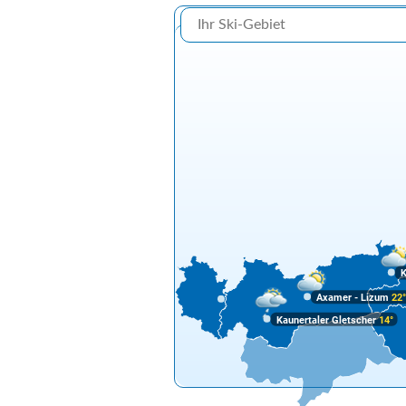
K
Axamer - Lizum
22
Kaunertaler Gletscher
14°