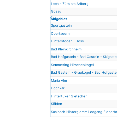
Lech - Zürs am Arlberg
Gosau
Skigebiet
Sportgastein
Obertauern
Hinterstoder - Höss
Bad Kleinkirchheim
Bad Hofgastein - Bad Gastein - Skigaste
Semmering Hirschenkogel
Bad Gastein - Graukogel - Bad Hofgastei
Maria Alm
Hochkar
Hintertuxer Gletscher
Sölden
Saalbach Hinterglemm Leogang Fieberb