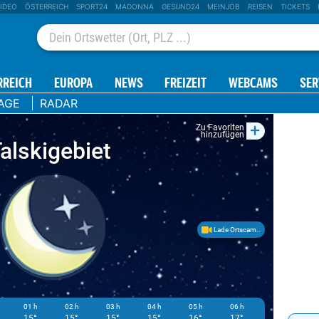
IDEO
ÖSTERREICH
SPORT24
MADONNA
GESUND24
MEINJOB
REISEN
TICKETS
RREICH
EUROPA
NEWS
FREIZEIT
WEBCAMS
SER
AGE
RADAR
+
Zu Favoriten
hinzufügen
Talskigebiet
Lade Ortscam..
01 h
02 h
03 h
04 h
05 h
06 h
07 h
0
15°
15°
15°
15°
16°
17°
19°
2