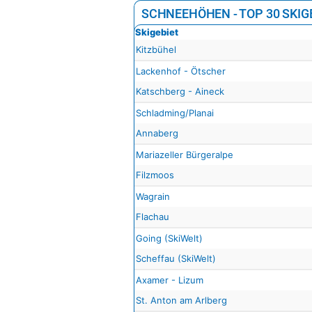
SCHNEEHÖHEN - TOP 30 SKIG
Skigebiet
Kitzbühel
Lackenhof - Ötscher
Katschberg - Aineck
Schladming/Planai
Annaberg
Mariazeller Bürgeralpe
Filzmoos
Wagrain
Flachau
Going (SkiWelt)
Scheffau (SkiWelt)
Axamer - Lizum
St. Anton am Arlberg