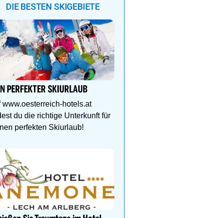
DIE BESTEN SKIGEBIETE
0%
0%
0%
0%
0%
0%
0%
0%
IN PERFEKTER SKIURLAUB
Lech Zürs – Skifahren i
von Österreichs größtem
 www.oesterreich-hotels.at
dest du die richtige Unterkunft für
Grenzenlose Freiheit, alp
nen perfekten Skiurlaub!
und gelebte Skikultur in
grandioser Natur. Jetzt 
Auf in den Skicircus Saa
Hinterglemm Leogang F