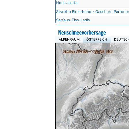
Hochzillertal
Silvretta Bielerhöhe - Gaschurn Partene
Serfaus-Fiss-Ladis
Neuschneevorhersage
ALPENRAUM
ÖSTERREICH
DEUTSC