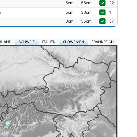
5cm
55cm
✓
22
n
5cm
30cm
✓
1
0cm
55cm
✓
37
HLAND
SCHWEIZ
ITALIEN
SLOWENIEN
FRANKREICH