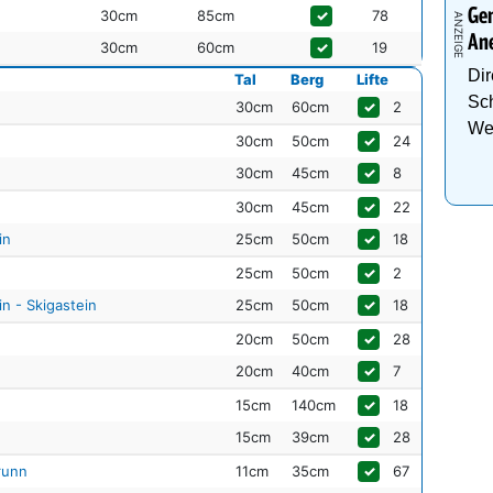
Gen
30cm
85cm
✓
78
An
30cm
60cm
✓
19
Dir
Tal
Berg
Lifte
Sch
30cm
60cm
✓
2
We
30cm
50cm
✓
24
30cm
45cm
✓
8
30cm
45cm
✓
22
in
25cm
50cm
✓
18
25cm
50cm
✓
2
n - Skigastein
25cm
50cm
✓
18
20cm
50cm
✓
28
20cm
40cm
✓
7
15cm
140cm
✓
18
15cm
39cm
✓
28
runn
11cm
35cm
✓
67