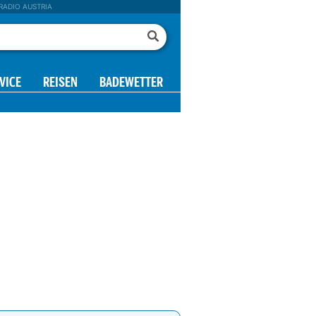
RADIO AUSTRIA
VICE
REISEN
BADEWETTER
8 h
09 h
10 h
11 h
12 h
13 h
14 h
15 h
0°
22°
23°
24°
25°
26°
26°
26°