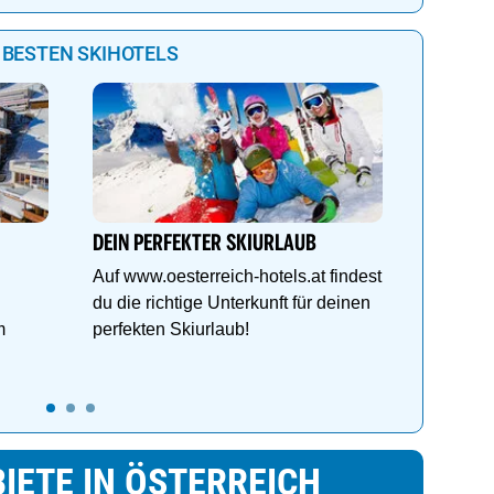
 BESTEN SKIHOTELS
Das Gut 
3 ÜN im 
24.05. - 
DEIN PERFEKTER SKIURLAUB
Gratis 
Auf www.oesterreich-hotels.at findest
du die richtige Unterkunft für deinen
m
perfekten Skiurlaub!
IETE IN ÖSTERREICH